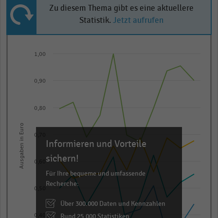
Zu diesem Thema gibt es eine aktuellere
Statistik.
Jetzt aufrufen
Line
Chart
graphic.
chart
1,00
with
4
0,90
lines.
The
0,80
chart
has
Ausgaben in Euro
1
0,70
Informieren und Vorteile
X
sichern!
axis
0,60
displaying
Für Ihre bequeme und umfassende
Recherche:
categories.
0,50
Range:
Über 300.000 Daten und Kennzahlen
11
Rund 25.000 Statistiken
0,40