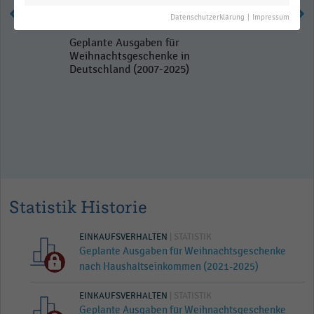
Datenschutzerklärung
|
Impressum
Geplante Ausgaben für
Weihnachtsgeschenke in
Deutschland (2007-2025)
Statistik Historie
EINKAUFSVERHALTEN
| STATISTIK
Geplante Ausgaben für Weihnachtsgeschenke
nach Haushaltseinkommen (2021-2025)
EINKAUFSVERHALTEN
| STATISTIK
Geplante Ausgaben für Weihnachtsgeschenke