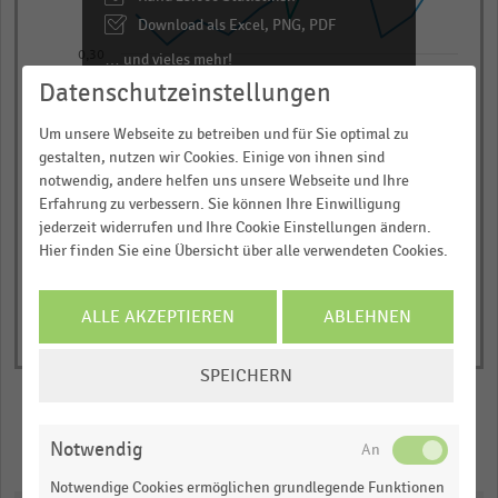
categories.
Download als Excel, PNG, PDF
The
… und vieles mehr!
0,30
chart
2013
2012
2011
2010
2009
2019
2018
2017
2016
2015
2014
has
Datenschutzeinstellungen
JETZT INFORMIEREN
1
Um unsere Webseite zu betreiben und für Sie optimal zu
Unter 25.000 Euro
25.000 bis 35.000 Euro
Y
Über 50.000 Euro
36.000 bis 50.000 Euro
gestalten, nutzen wir Cookies. Einige von ihnen sind
axis
© Handelsdaten 2026
notwendig, andere helfen uns unsere Webseite und Ihre
End
displaying
Erfahrung zu verbessern. Sie können Ihre Einwilligung
of
interactive
Ausgaben
jederzeit widerrufen und Ihre Cookie Einstellungen ändern.
chart
Hier finden Sie eine Übersicht über alle verwendeten Cookies.
in
Euro.
Range:
ALLE AKZEPTIEREN
ABLEHNEN
0.2807684047109208
COOKIE-
to
SPEICHERN
EINSTELLUNGEN
1.0329919807280514.
ÄNDERN
View
as
Merken
Teilen
Notwendig
data
table.
Notwendige Cookies ermöglichen grundlegende Funktionen