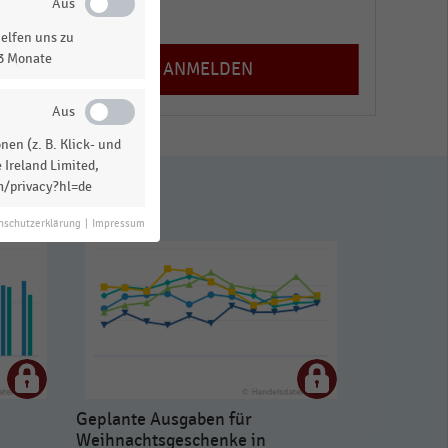
Registrieren
elfen uns zu
13 Monate
en (z. B. Klick- und
 Ireland Limited,
m/privacy?hl=de
nschutzerklärung
|
Impressum
Geplante Ausgaben für
Weihnachtsgeschenke in