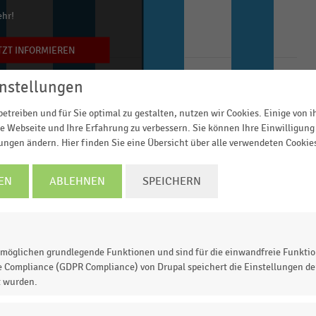
ehr!
TZT INFORMIEREN
nstellungen
etreiben und für Sie optimal zu gestalten, nutzen wir Cookies. Einige von 
e Webseite und Ihre Erfahrung zu verbessern. Sie können Ihre Einwilligung 
Über 80.000 Euro
000 Euro
40.001 bis 60.000 Euro
60.001 bis 80.000 Euro
lungen ändern. Hier finden Sie eine Übersicht über alle verwendeten Cookie
© Handelsdaten 2026
EN
ABLEHNEN
SPEICHERN
ttliche Budget der befragten Verbraucher für
altsnettoeinkommen (in Euro). Am höchsten ist die
möglichen grundlegende Funktionen und sind für die einwandfreie Funktio
altsnettoeinkommen von mehr als 80.000 Euro. Ihr
e Compliance (GDPR Compliance) von Drupal speichert die Einstellungen der
t wurden.
 Euro.