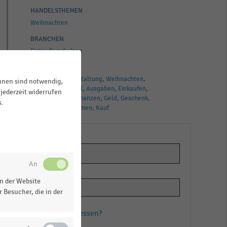
HANDELSTHEMEN
Weihnachten
BRANCHEN
Einkaufsverhalten
TAGS
Kulturelle Veranstaltung
Weihnachten
ihnen sind notwendig,
Weihnachtsartikel
Ausgaben
Einkaufen
jederzeit widerrufen
Festlichkeiten
Finanzen
Geld
Geschenk
s.
Haushaltseinkommen
Kauf
n der Website
 Besucher, die in der
Passwort vergessen?