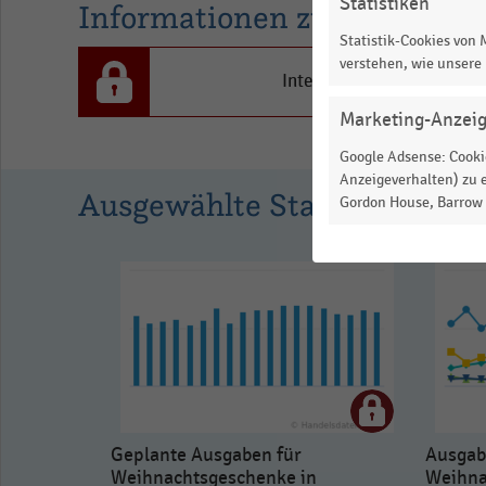
Statistiken
Informationen zur Statistik
0
Statistik-Cookies von
to
verstehen, wie unsere
1.032885.
Interesse an den Inhalten
View
Marketing-Anzei
as
data
Google Adsense: Cookie
table.
Anzeigeverhalten) zu e
Ausgewählte Statistiken
Gordon House, Barrow S
Geplante Ausgaben für
Ausgab
Weihnachtsgeschenke in
Weihna