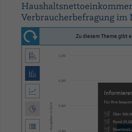
Haushaltsnettoeinkommen (
Verbraucherbefragung im
Zu diesem Thema gibt es
Bar
Chart
graphic.
1,00
chart
with
5
bars.
0,80
The
Informieren
chart
Für Ihre beque
has
Ausgaben in Euro
0,60
1
Über 300.0
X
Rund 25.00
axis
Download a
0,40