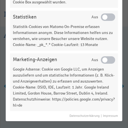
Cookie Box ausgewählt wurden.
Informationen zur Statistik
Statistiken
Statistik-Cookies von Matomo On-Premise erfassen
Informationen anonym. Diese Informationen helfen uns zu
Ausgewählte Statistiken
verstehen, wie unsere Besucher unsere Website nutzen.
Cookie-Name: _pk_*.* Cookie-Laufzeit: 13 Monate
Marketing-Anzeigen
Google Adsense: Cookie von Google LLC, um Anzeigen
auszuliefern und um statistische Informationen (z. B. Klick-
und Anzeigeverhalten) zu erfassen und auszuwerten.
Cookie-Name: DSID, IDE, Laufzeit: 1 Jahr. Google Ireland
Limited, Gordon House, Barrow Street, Dublin 4, Ireland.
Datenschutzhinweise: https://policies.google.com/privacy?
Anzahl der produzierten Schoko-
Osterhasen in Deutschland (2013-
hl=de
2025)
Datenschutzerklärung
|
Impressum