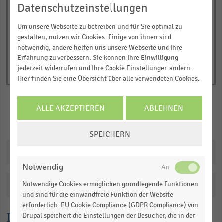
Y
End
Datenschutzeinstellungen
of
axis
interactive
Um unsere Webseite zu betreiben und für Sie optimal zu
displaying
chart
gestalten, nutzen wir Cookies. Einige von ihnen sind
Anteil
notwendig, andere helfen uns unsere Webseite und Ihre
der
Erfahrung zu verbessern. Sie können Ihre Einwilligung
befragten
jederzeit widerrufen und Ihre Cookie Einstellungen ändern.
Verbraucher:innen
Hier finden Sie eine Übersicht über alle verwendeten Cookies.
in
Prozent.
ALLE AKZEPTIEREN
ABLEHNEN
Range:
Merken
Teilen
0
COOKIE-
SPEICHERN
to
EINSTELLUNGEN
Downloads
1.09473.
ÄNDERN
View
Notwendig
as
data
Notwendige Cookies ermöglichen grundlegende Funktionen
Katalogisierung
table.
und sind für die einwandfreie Funktion der Website
erforderlich. EU Cookie Compliance (GDPR Compliance) von
Lesehilfe
Drupal speichert die Einstellungen der Besucher, die in der