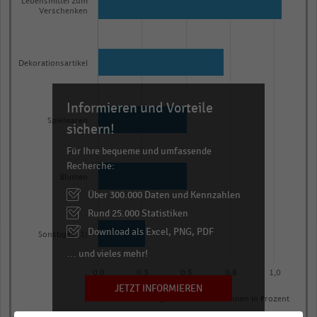
Lebensmittel zum
with
Verschenken
5
bars.
The
Dekorationsartikel
chart
has
Informieren und Vorteile
1
Spielwaren
X
sichern!
axis
Für Ihre bequeme und umfassende
displaying
Recherche:
categories.
Blumen
Über 300.000 Daten und Kennzahlen
Range:
Rund 25.000 Statistiken
5
categories.
Download als Excel, PNG, PDF
Sonstiges (1)
The
… und vieles mehr!
chart
0,0
0,3
0,5
0,8
1,0
has
JETZT INFORMIEREN
Anteil der befragten Verbraucher:innen in Prozent
1
© Handelsdaten 2026