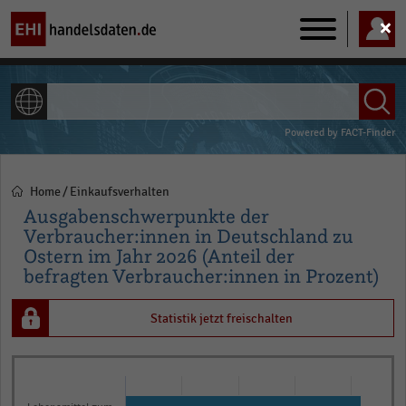
Main
navigation
ALLE INHALTE
Powered by
FACT-Finder
Home
Einkaufsverhalten
Pfadnavigation
Ausgabenschwerpunkte der
Verbraucher:innen in Deutschland zu
Ostern im Jahr 2026 (Anteil der
befragten Verbraucher:innen in Prozent)
Statistik jetzt freischalten
Bar
Chart
graphic.
chart