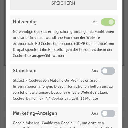
SPEICHERN
has
JETZT INFORMIEREN
EINSTELLUNGEN
Anteil der Onlineshops
1
ÄNDERN
© Handelsdaten 2026
Y
End
Notwendig
of
axis
interactive
Notwendige Cookies ermöglichen grundlegende Funktionen
displaying
chart
und sind für die einwandfreie Funktion der Website
Anteil
erforderlich. EU Cookie Compliance (GDPR Compliance) von
der
Drupal speichert die Einstellungen der Besucher, die in der
Onlineshops.
Cookie Box ausgewählt wurden.
Range:
0
Statistiken
to
Statistik-Cookies von Matomo On-Premise erfassen
1.00149.
Merken
Teilen
Informationen anonym. Diese Informationen helfen uns zu
View
verstehen, wie unsere Besucher unsere Website nutzen.
as
Cookie-Name: _pk_*.* Cookie-Laufzeit: 13 Monate
data
Downloads
table.
Marketing-Anzeigen
Google Adsense: Cookie von Google LLC, um Anzeigen
Katalogisierung