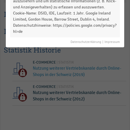
auszuliefern und um statistische Informationen (z. B. Klick-
und Anzeigeverhalten) zu erfassen und auszuwerten.
Lesehilfe
Cookie-Name: DSID, IDE, Laufzeit: 1 Jahr. Google Ireland
Limited, Gordon House, Barrow Street, Dublin 4, Ireland.
Datenschutzhinweise: https://policies.google.com/privacy?
Informationen zur Statistik
hl=de
Datenschutzerklärung
|
Impressum
Statistik Historie
E-COMMERCE
| STATISTIK
Nutzung weiterer Vertriebskanäle durch Online-
Shops in der Schweiz (2019)
E-COMMERCE
| STATISTIK
Nutzung weiterer Vertriebskanäle durch Online-
Shops in der Schweiz (2012)