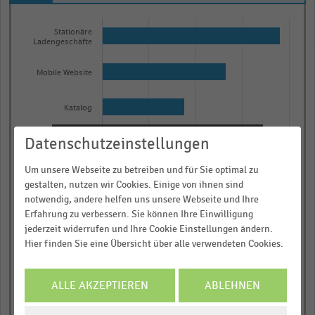
Bar
Chart
graphic.
chart
Stationäre
Ladengeschäfte
with
8
Mobile Website
bars.
The
Katalog
chart
has
Datenschutzeinstellungen
Amazon-Marktplatz
Informieren und Vorteile
1
X
sichern!
Um unsere Webseite zu betreiben und für Sie optimal zu
Ebay-Marktplatz
axis
gestalten, nutzen wir Cookies. Einige von ihnen sind
Für Ihre bequeme und umfassende
notwendig, andere helfen uns unsere Webseite und Ihre
displaying
Recherche:
Erfahrung zu verbessern. Sie können Ihre Einwilligung
Live-Shopping
categories.
jederzeit widerrufen und Ihre Cookie Einstellungen ändern.
Über 300.000 Daten und Kennzahlen
Range:
Hier finden Sie eine Übersicht über alle verwendeten Cookies.
Shopping-Club
Rund 25.000 Statistiken
8
categories.
Download als Excel, PNG, PDF
ALLE AKZEPTIEREN
ABLEHNEN
Teleshopping
The
… und vieles mehr!
chart
COOKIE-
0,00 %
0,25 %
0,50 %
0,75 %
1,00…