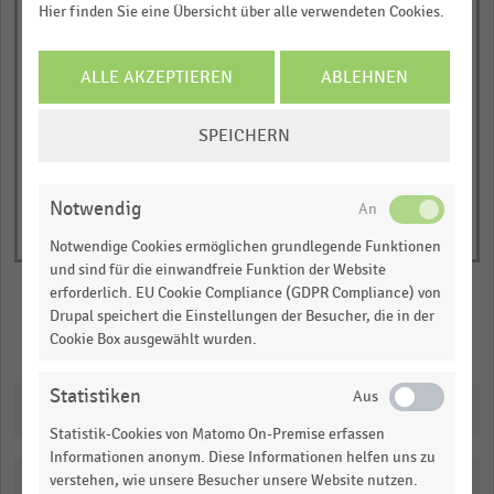
Hier finden Sie eine Übersicht über alle verwendeten Cookies.
has
JETZT INFORMIEREN
Anteil der befragten Top-Entscheider:innen in
Prozent*
1
© Handelsdaten 2026
ALLE AKZEPTIEREN
ABLEHNEN
Y
End
of
axis
interactive
COOKIE-
displaying
SPEICHERN
chart
EINSTELLUNGEN
Anteil
ÄNDERN
der
Notwendig
befragten
Top-
Notwendige Cookies ermöglichen grundlegende Funktionen
und sind für die einwandfreie Funktion der Website
Entscheider:innen
erforderlich. EU Cookie Compliance (GDPR Compliance) von
in
Drupal speichert die Einstellungen der Besucher, die in der
Prozent*.
Cookie Box ausgewählt wurden.
Merken
Teilen
Range:
0
Statistiken
Downloads
to
Statistik-Cookies von Matomo On-Premise erfassen
1.0749900000000001.
Informationen anonym. Diese Informationen helfen uns zu
View
verstehen, wie unsere Besucher unsere Website nutzen.
as
Katalogisierung