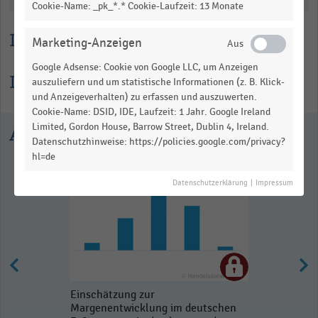
data
Cookie-Name: _pk_*.* Cookie-Laufzeit: 13 Monate
table.
Lesehilfe
Marketing-Anzeigen
Google Adsense: Cookie von Google LLC, um Anzeigen
Informationen zur Statistik
auszuliefern und um statistische Informationen (z. B. Klick-
und Anzeigeverhalten) zu erfassen und auszuwerten.
Cookie-Name: DSID, IDE, Laufzeit: 1 Jahr. Google Ireland
Limited, Gordon House, Barrow Street, Dublin 4, Ireland.
Ausgewählte Statistiken
Datenschutzhinweise: https://policies.google.com/privacy?
hl=de
Datenschutzerklärung
|
Impressum
Einschätzung zur
Margenentwicklung im deutschen