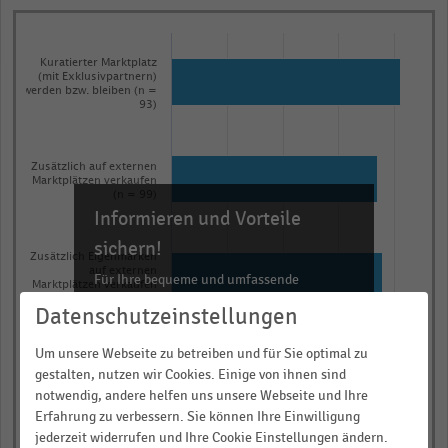
Bar
Chart
graphic.
chart
Kuratierter Marktplatz
with
(mit Exklusivpartnern)
werden bzw. bleiben (n =
4
93)
bars.
The
chart
Zusätzlich auf externen
Marktplätzen verkaufen
has
(n = 99)
Informieren und Vorteile
1
X
sichern!
Zusätzlich Eigenmarken
axis
auf externen
Für Ihre bequeme und umfassende
Marktplätzen verkaufen
displaying
Recherche:
(n = 95)
Datenschutzeinstellungen
categories.
Über 300.000 Daten und Kennzahlen
Range:
Um unsere Webseite zu betreiben und für Sie optimal zu
Offener Marktplatz (mit
Rund 25.000 Statistiken
4
gestalten, nutzen wir Cookies. Einige von ihnen sind
vielen Partnern) werden
bzw. bleiben (n = 93)
categories.
Download als Excel, PNG, PDF
notwendig, andere helfen uns unsere Webseite und Ihre
Erfahrung zu verbessern. Sie können Ihre Einwilligung
The
… und vieles mehr!
jederzeit widerrufen und Ihre Cookie Einstellungen ändern.
0,0
0,3
0,5
0,8
1,0
chart