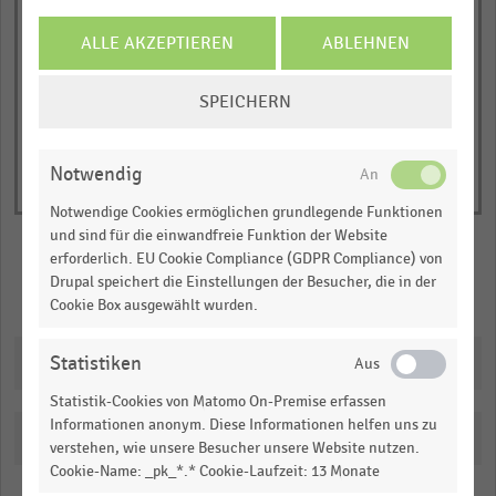
1
© Handelsdaten 2026
Y
End
ALLE AKZEPTIEREN
ABLEHNEN
of
axis
interactive
displaying
COOKIE-
chart
SPEICHERN
Betriebsergebnis
EINSTELLUNGEN
in
ÄNDERN
Milliarden
Notwendig
Chinesischer
Notwendige Cookies ermöglichen grundlegende Funktionen
Renminbi
und sind für die einwandfreie Funktion der Website
Yuan.
erforderlich. EU Cookie Compliance (GDPR Compliance) von
Range:
Drupal speichert die Einstellungen der Besucher, die in der
Merken
Teilen
Cookie Box ausgewählt wurden.
0
to
Downloads
Statistiken
1.069635.
View
Statistik-Cookies von Matomo On-Premise erfassen
as
Informationen anonym. Diese Informationen helfen uns zu
data
Katalogisierung
table.
verstehen, wie unsere Besucher unsere Website nutzen.
Cookie-Name: _pk_*.* Cookie-Laufzeit: 13 Monate