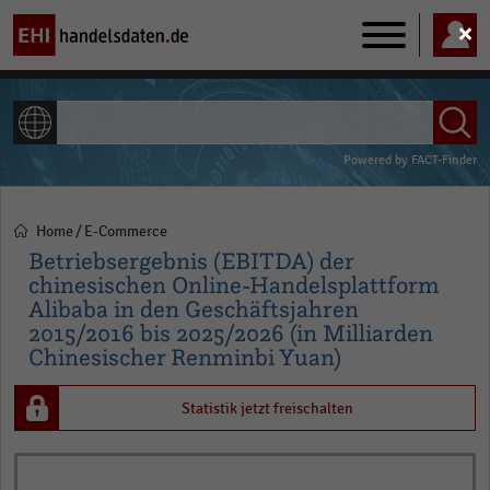
Main
navigation
ALLE INHALTE
Powered by
FACT-Finder
Home
E-Commerce
Pfadnavigation
Betriebsergebnis (EBITDA) der
chinesischen Online-Handelsplattform
Alibaba in den Geschäftsjahren
2015/2016 bis 2025/2026 (in Milliarden
Chinesischer Renminbi Yuan)
Statistik jetzt freischalten
Bar
Chart