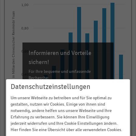
graphic.
chart
1,00
with
Betriebsergebnis in Milliarden Chinesischer Renminbi Yuan
11
bars.
0,80
The
chart
has
Informieren und Vorteile
0,60
1
X
sichern!
axis
Für Ihre bequeme und umfassende
displaying
0,40
Recherche:
categories.
Datenschutzeinstellungen
Über 300.000 Daten und Kennzahlen
Range:
Um unsere Webseite zu betreiben und für Sie optimal zu
Rund 25.000 Statistiken
11
0,20
gestalten, nutzen wir Cookies. Einige von ihnen sind
categories.
Download als Excel, PNG, PDF
notwendig, andere helfen uns unsere Webseite und Ihre
The
… und vieles mehr!
Erfahrung zu verbessern. Sie können Ihre Einwilligung
chart
0,00
jederzeit widerrufen und Ihre Cookie Einstellungen ändern.
2019/2020
2018/2019
2017/2018
2016/2017
2015/2016
2025/2026
2024/2025
2023/2024
2022/2023
2021/2022
2020/2021
has
Hier finden Sie eine Übersicht über alle verwendeten Cookies.
JETZT INFORMIEREN