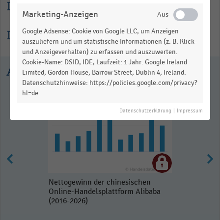
Lesehilfe
Marketing-Anzeigen
Google Adsense: Cookie von Google LLC, um Anzeigen
Informationen zur Statistik
auszuliefern und um statistische Informationen (z. B. Klick-
und Anzeigeverhalten) zu erfassen und auszuwerten.
Cookie-Name: DSID, IDE, Laufzeit: 1 Jahr. Google Ireland
Ausgewählte Statistiken
Limited, Gordon House, Barrow Street, Dublin 4, Ireland.
Datenschutzhinweise: https://policies.google.com/privacy?
hl=de
Datenschutzerklärung
|
Impressum
Nettogewinn der chinesischen
Online-Handelsplattform Alibaba
(2016-2026)