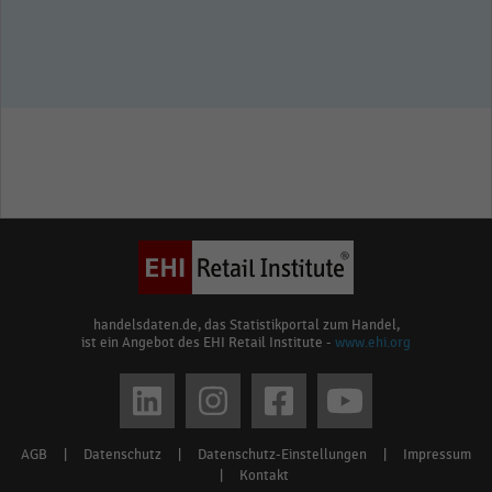
handelsdaten.de, das Statistikportal zum Handel,
ist ein Angebot des EHI Retail Institute -
www.ehi.org
Social
media
AGB
|
Datenschutz
|
Datenschutz-Einstellungen
|
Impressum
Footer
links
|
Kontakt