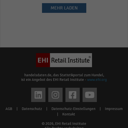
MEHR LADEN
handelsdaten.de, das Statistikportal zum Handel,
ist ein Angebot des EHI Retail Institute -
www.ehi.org
Social
media
AGB
|
Datenschutz
|
Datenschutz-Einstellungen
|
Impressum
Footer
links
|
Kontakt
menu
© 2026, EHI Retail Institute