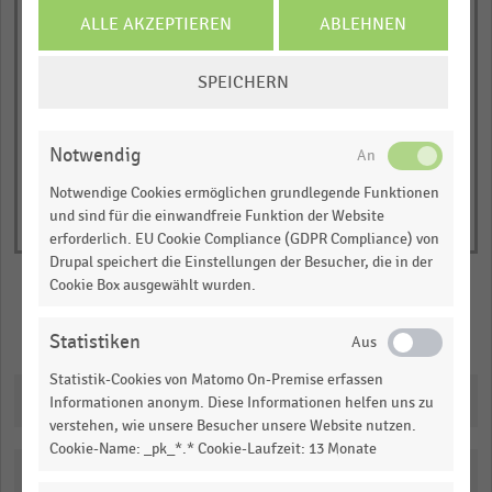
has
JETZT INFORMIEREN
ALLE AKZEPTIEREN
ABLEHNEN
E-Commerce-Umsatz (netto, in Millionen Euro)
1
© Handelsdaten 2026
COOKIE-
Y
End
SPEICHERN
of
EINSTELLUNGEN
axis
interactive
ÄNDERN
displaying
chart
E-
Notwendig
Commerce-
Notwendige Cookies ermöglichen grundlegende Funktionen
Umsatz
und sind für die einwandfreie Funktion der Website
(netto,
erforderlich. EU Cookie Compliance (GDPR Compliance) von
Drupal speichert die Einstellungen der Besucher, die in der
in
Cookie Box ausgewählt wurden.
Millionen
Euro).
Merken
Teilen
Statistiken
Range:
0
Statistik-Cookies von Matomo On-Premise erfassen
Downloads
to
Informationen anonym. Diese Informationen helfen uns zu
verstehen, wie unsere Besucher unsere Website nutzen.
1.0794000000000001.
Cookie-Name: _pk_*.* Cookie-Laufzeit: 13 Monate
View
as
Katalogisierung
data