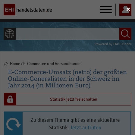
Main
navigation
ALLE INHALTE
Powered by
FACT-Finder
Home
E-Commerce und Versandhandel
Pfadnavigation
E-Commerce-Umsatz (netto) der größten
Online-Generalisten in der Schweiz im
Jahr 2014 (in Millionen Euro)
Statistik jetzt freischalten
Zu diesem Thema gibt es eine aktuellere
Statistik.
Jetzt aufrufen