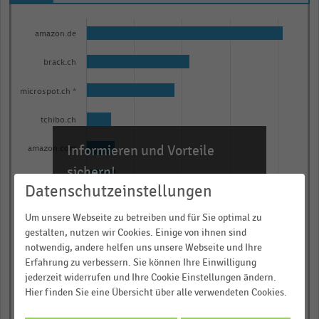
Bar
Chart
graphic.
chart
amazon.de
with
10
brack.ch
bars.
microspot.ch *
The
chart
tchibo.ch
has
Informieren und Vorteile
1
amazon.com
X
sichern!
hawk.ch *
axis
Datenschutzeinstellungen
Für Ihre bequeme und umfassende
displaying
conrad.ch
Recherche:
Um unsere Webseite zu betreiben und für Sie optimal zu
categories.
gestalten, nutzen wir Cookies. Einige von ihnen sind
galaxus.ch
Über 300.000 Daten und Kennzahlen
Range:
notwendig, andere helfen uns unsere Webseite und Ihre
Rund 25.000 Statistiken
10
Erfahrung zu verbessern. Sie können Ihre Einwilligung
deindeal.ch
categories.
Download als Excel, PNG, PDF
jederzeit widerrufen und Ihre Cookie Einstellungen ändern.
Hier finden Sie eine Übersicht über alle verwendeten Cookies.
The
ackermann.ch
… und vieles mehr!
chart
0,00
0,25
0,50
0,75
1,00