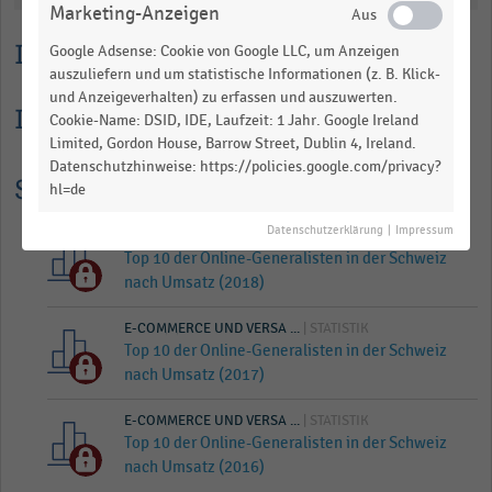
Marketing-Anzeigen
table.
Lesehilfe
Google Adsense: Cookie von Google LLC, um Anzeigen
auszuliefern und um statistische Informationen (z. B. Klick-
und Anzeigeverhalten) zu erfassen und auszuwerten.
Informationen zur Statistik
Cookie-Name: DSID, IDE, Laufzeit: 1 Jahr. Google Ireland
Limited, Gordon House, Barrow Street, Dublin 4, Ireland.
Datenschutzhinweise: https://policies.google.com/privacy?
Statistik Historie
hl=de
Datenschutzerklärung
|
Impressum
E-COMMERCE UND VERSA ...
| STATISTIK
Top 10 der Online-Generalisten in der Schweiz
nach Umsatz (2018)
E-COMMERCE UND VERSA ...
| STATISTIK
Top 10 der Online-Generalisten in der Schweiz
nach Umsatz (2017)
E-COMMERCE UND VERSA ...
| STATISTIK
Top 10 der Online-Generalisten in der Schweiz
nach Umsatz (2016)