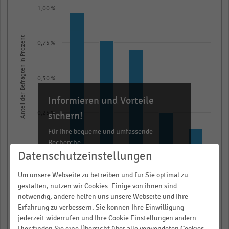
Bar
Chart
1,00 %
graphic.
chart
with
5
Anteil der Befragten in Prozent
0,75 %
bars.
The
chart
0,50 %
has
Informieren und Vorteile
1
X
sichern!
0,25 %
axis
Für Ihre bequeme und umfassende
displaying
Recherche:
0,00 %
categories.
Datenschutzeinstellungen
Abhängig vom Leerstand im Gesamtobjekt
Abhängig vom Umsatz
Abhängig vom Vorhandensein bestimmter Mieter
Keine
Sonstige
Über 300.000 Daten und Kennzahlen
Range:
Um unsere Webseite zu betreiben und für Sie optimal zu
Rund 25.000 Statistiken
5
gestalten, nutzen wir Cookies. Einige von ihnen sind
categories.
Download als Excel, PNG, PDF
notwendig, andere helfen uns unsere Webseite und Ihre
The
… und vieles mehr!
Erfahrung zu verbessern. Sie können Ihre Einwilligung
chart
jederzeit widerrufen und Ihre Cookie Einstellungen ändern.
Hier finden Sie eine Übersicht über alle verwendeten Cookies.