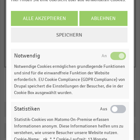
has
JETZT INFORMIEREN
1
© Handelsdaten 2026
Y
End
ALLE AKZEPTIEREN
ABLEHNEN
of
axis
interactive
displaying
COOKIE-
chart
SPEICHERN
Anteil
EINSTELLUNGEN
ÄNDERN
der
Befragten
Notwendig
in
Notwendige Cookies ermöglichen grundlegende Funktionen
Prozent.
und sind für die einwandfreie Funktion der Website
Range:
erforderlich. EU Cookie Compliance (GDPR Compliance) von
0
Drupal speichert die Einstellungen der Besucher, die in der
Merken
Teilen
Cookie Box ausgewählt wurden.
to
1.01451.
Statistiken
Downloads
View
as
data
Statistik-Cookies von Matomo On-Premise erfassen
table.
Informationen anonym. Diese Informationen helfen uns zu
Katalogisierung
verstehen, wie unsere Besucher unsere Website nutzen.
Cookie-Name: _pk_*.* Cookie-Laufzeit: 13 Monate