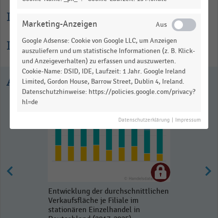
Lesehilfe
Marketing-Anzeigen
Google Adsense: Cookie von Google LLC, um Anzeigen
Informationen zur Statistik
auszuliefern und um statistische Informationen (z. B. Klick-
und Anzeigeverhalten) zu erfassen und auszuwerten.
Cookie-Name: DSID, IDE, Laufzeit: 1 Jahr. Google Ireland
Ausgewählte Statistiken
Limited, Gordon House, Barrow Street, Dublin 4, Ireland.
Datenschutzhinweise: https://policies.google.com/privacy?
hl=de
Datenschutzerklärung
|
Impressum
Entwicklung der durchschnittlichen
Verkaufsfläche je Filiale im
stationären Einzelhandel in