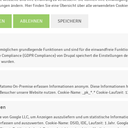
lungen ändern. Hier finden Sie eine Übersicht über alle verwendeten Cookie
EN
ABLEHNEN
SPEICHERN
möglichen grundlegende Funktionen und sind für die einwandfreie Funktio
e Compliance (GDPR Compliance) von Drupal speichert die Einstellungen der
t wurden.
nken im deutschen Einzelhandel
in den Jahren 2017 bis
 rund
10,2 Milliarden Euro
mit Getränken um.
 Matomo On-Premise erfassen Informationen anonym. Diese Informationen h
 Besucher unsere Website nutzen. Cookie-Name: _pk_*.* Cookie-Laufzeit: 
gen
 zur Statistik? Jetzt einloggen oder
informieren
 von Google LLC, um Anzeigen auszuliefern und um statistische Information
rfassen und auszuwerten. Cookie-Name: DSID, IDE, Laufzeit: 1 Jahr. Google