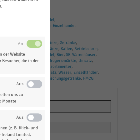
Sortimente
s.
BRANCHEN
Lebensmittelhandel
Deutschsprachiger Einzelhandel
TAGS
Alkoholfreie Getränke
Getränke
Alkoholische Getränke
Kaffee
Betriebsform
n der Website
Lebensmittelhandel
Bier
SB-Warenhäuser
Discounter
Tee
Drogeriemärkte
Umsatz
 Besucher, die in der
Einzelhandel
Vollsortimenter
Einzelhandelsumsatz
Wasser
Einzelhändler
Deutschland
Erfrischungsgetränke
FMCG
elfen uns zu
13 Monate
en (z. B. Klick- und
 Ireland Limited,