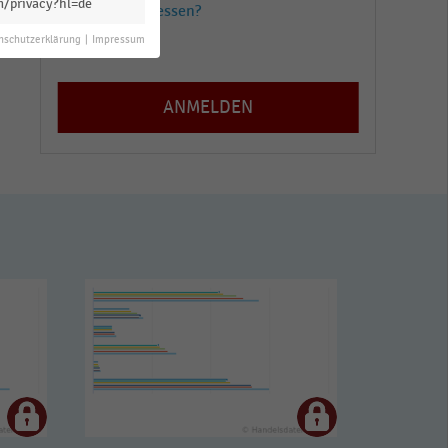
m/privacy?hl=de
Passwort vergessen?
nschutzerklärung
|
Impressum
Registrieren