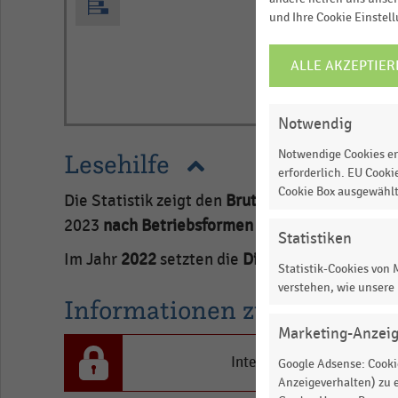
und Ihre Cookie Einstel
ALLE AKZEPTIER
COOKIE-
EINSTELLUNGEN
ÄNDERN
Notwendig
Notwendige Cookies er
Lesehilfe
erforderlich. EU Cooki
Cookie Box ausgewähl
Die Statistik zeigt den
Bruttoumsatz mit Geträ
2023
nach Betriebsformen
(in Millionen Euro).
Statistiken
Im Jahr
2022
setzten die
Discounter
insgesamt
Statistik-Cookies von
verstehen, wie unsere
Informationen zur Statistik
Marketing-Anzei
Interesse an den Inhalten
Google Adsense: Cookie
Anzeigeverhalten) zu e