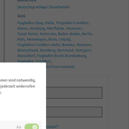
BRANCHEN
Deutschsprachiger Einzelhandel
TAGS
Flughafen-Shop
Halle
Flughafen Frankfurt
Mieter
Hamburg
Mietfläche
Hannover
Travel Retail
Karlsruhe
Baden-Baden
Berlin
Köln
Memmingen
Bonn
Leipzig
Flughafen Frankfurt-Hahn
Bremen
München
Deutschland
Nürnberg
Dortmund
Stuttgart
Düsseldorf
Flughafen Berlin Brandenburg
Flughafen
Frankfurt
Flughafen Düsseldorf International
ihnen sind notwendig,
jederzeit widerrufen
s.
Passwort vergessen?