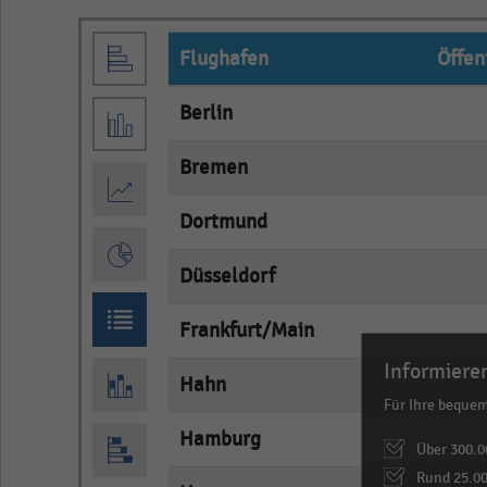
Flughafen
Öffen
Berlin
Bremen
Dortmund
Düsseldorf
Frankfurt/Main
Informieren
Hahn
Für Ihre beque
Hamburg
Über 300.0
Rund 25.00