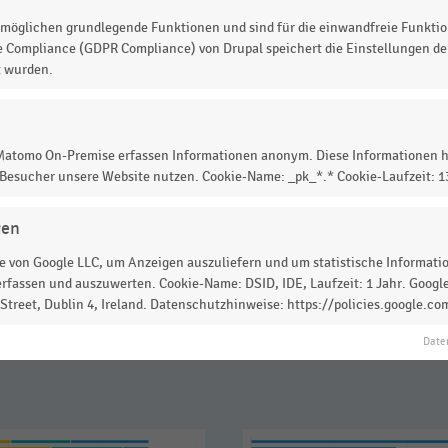
möglichen grundlegende Funktionen und sind für die einwandfreie Funktio
e Compliance (GDPR Compliance) von Drupal speichert die Einstellungen der
n großen Flughäfen in Deutschland
im Jahr
t wurden.
I-Studie „Travel Retail 2024/25“
.
kfurt/Main
mit
252 Mietern
, davon 103 im öffentlichen
 Matomo On-Premise erfassen Informationen anonym. Diese Informationen h
 Besucher unsere Website nutzen. Cookie-Name: _pk_*.* Cookie-Laufzeit: 
gen
 von Google LLC, um Anzeigen auszuliefern und um statistische Information
 zur Statistik? Jetzt einloggen oder
informieren
rfassen und auszuwerten. Cookie-Name: DSID, IDE, Laufzeit: 1 Jahr. Google
treet, Dublin 4, Ireland. Datenschutzhinweise: https://policies.google.co
Date