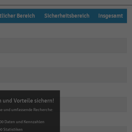
tlicher Bereich
Sicherheitsbereich
Insgesamt
empty
empty
empty
empty
empty
empty
empty
empty
empty
empty
empty
empty
empty
empty
empty
 und Vorteile sichern!
empty
empty
empty
me und umfassende Recherche:
empty
empty
empty
00 Daten und Kennzahlen
0 Statistiken