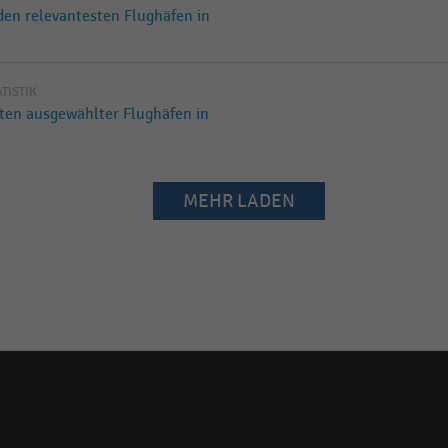
 den relevantesten Flughäfen in
ATISTIK
iten ausgewählter Flughäfen in
MEHR LADEN
Social