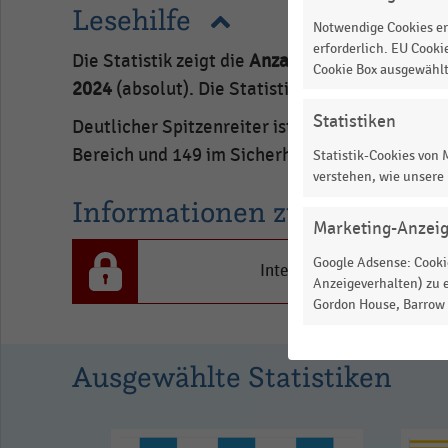
Lesehilfe
Notwendige Cookies er
erforderlich. EU Cooki
Die Statistik zeigt die
Anzahl der Mieter an de
Cookie Box ausgewähl
2024
(absolut). Die Statistik entstammt der
EH
Statistiken
Deutlicher Spitzenreiter ist der Flughafen
Fran
Bereich und 149 im Sicherheitsbereich.
Statistik-Cookies von
verstehen, wie unsere
Informationen zur Statistik
Marketing-Anzei
Google Adsense: Cookie
Interesse an den Inhalten
Anzeigeverhalten) zu e
Gordon House, Barrow S
Ausgewählte Statistiken