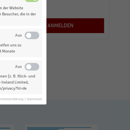
n der Website
Registrieren
 Besucher, die in der
elfen uns zu
13 Monate
en (z. B. Klick- und
 Ireland Limited,
m/privacy?hl=de
nschutzerklärung
|
Impressum