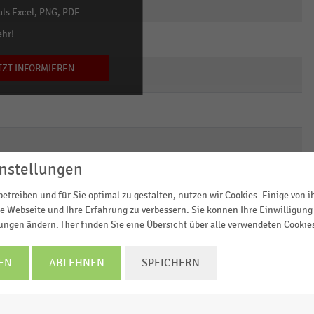
empty
empty
empty
ls Excel, PNG, PDF
ehr!
empty
empty
empty
TZT INFORMIEREN
empty
empty
empty
empty
empty
empty
empty
empty
empty
nstellungen
empty
empty
empty
etreiben und für Sie optimal zu gestalten, nutzen wir Cookies. Einige von 
e Webseite und Ihre Erfahrung zu verbessern. Sie können Ihre Einwilligung 
empty
empty
empty
lungen ändern. Hier finden Sie eine Übersicht über alle verwendeten Cookie
empty
empty
empty
EN
ABLEHNEN
SPEICHERN