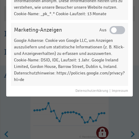
Informationen anonym. Diese Informationen helfen uns zu
verstehen, wie unsere Besucher unsere Website nutzen.
Katalogisierung
Cookie-Name: _pk_*.* Cookie-Laufzeit: 13 Monate
Marketing-Anzeigen
Lesehilfe
Google Adsense: Cookie von Google LLC, um Anzeigen
auszuliefern und um statistische Informationen (z. B. Klick-
Informationen zur Statistik
und Anzeigeverhalten) zu erfassen und auszuwerten.
Cookie-Name: DSID, IDE, Laufzeit: 1 Jahr. Google Ireland
Limited, Gordon House, Barrow Street, Dublin 4, Ireland.
Ausgewählte Statistiken
Datenschutzhinweise: https://policies.google.com/privacy?
hl=de
Datenschutzerklärung
|
Impressum