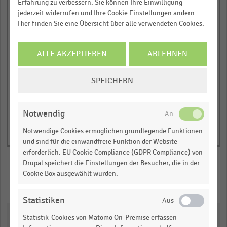
… und vieles mehr!
Erfahrung zu verbessern. Sie können Ihre Einwilligung
chart
jederzeit widerrufen und Ihre Cookie Einstellungen ändern.
Monat/Jahr
has
Hier finden Sie eine Übersicht über alle verwendeten Cookies.
JETZT INFORMIEREN
Veränderung der Passantenfrequenz zum Vormonat (in Prozent)
1
Veränderung der Passantenfrequenz zum Vorjahresmonat (in
Y
Prozent)
ALLE AKZEPTIEREN
ABLEHNEN
axis
© Handelsdaten 2026
End
displaying
of
COOKIE-
SPEICHERN
interactive
Veränderung
EINSTELLUNGEN
chart
der
ÄNDERN
Passantenzahl
Notwendig
in
Notwendige Cookies ermöglichen grundlegende Funktionen
Prozent.
und sind für die einwandfreie Funktion der Website
Range:
erforderlich. EU Cookie Compliance (GDPR Compliance) von
-0.5049240677966101
Drupal speichert die Einstellungen der Besucher, die in der
to
Cookie Box ausgewählt wurden.
Merken
Teilen
1.067996384180791.
View
Statistiken
as
Downloads
data
Statistik-Cookies von Matomo On-Premise erfassen
table.