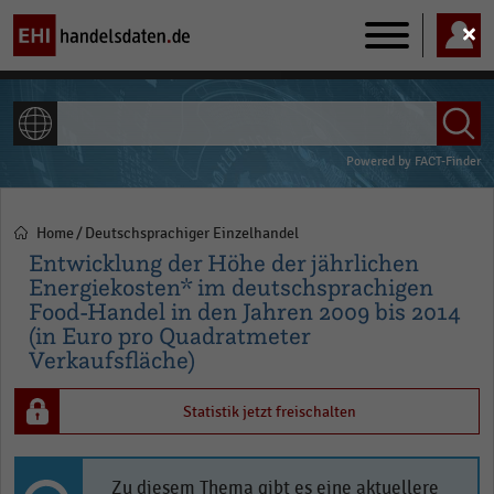
Main
navigation
ALLE INHALTE
Powered by
FACT-Finder
Home
Deutschsprachiger Einzelhandel
Pfadnavigation
Entwicklung der Höhe der jährlichen
Energiekosten* im deutschsprachigen
Food-Handel in den Jahren 2009 bis 2014
(in Euro pro Quadratmeter
Verkaufsfläche)
Statistik jetzt freischalten
Zu diesem Thema gibt es eine aktuellere