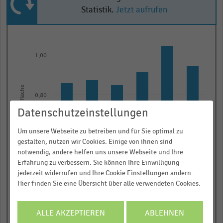
Statistik.
Jetzt aufrufen
Bar
Chart
graphic.
chart
with
1,00
6
bars.
Energiekosten in Euro pro qm Verkaufsfläche
The
0,80
chart
Datenschutzeinstellungen
has
Informieren und Vorteile
1
Um unsere Webseite zu betreiben und für Sie optimal zu
0,60
X
sichern!
gestalten, nutzen wir Cookies. Einige von ihnen sind
notwendig, andere helfen uns unsere Webseite und Ihre
axis
Für Ihre bequeme und umfassende
Erfahrung zu verbessern. Sie können Ihre Einwilligung
displaying
Recherche:
jederzeit widerrufen und Ihre Cookie Einstellungen ändern.
categories.
0,40
Hier finden Sie eine Übersicht über alle verwendeten Cookies.
Über 300.000 Daten und Kennzahlen
Range:
Rund 25.000 Statistiken
6
ALLE AKZEPTIEREN
ABLEHNEN
categories.
Download als Excel, PNG, PDF
0,20