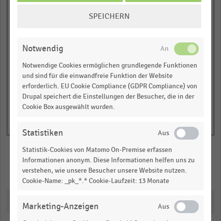
The
… und vieles mehr!
COOKIE-
SPEICHERN
chart
EINSTELLUNGEN
has
JETZT INFORMIEREN
0,00
ÄNDERN
2009
2010
2011
2012
2013
2014
1
Notwendig
© Handelsdaten 2026
Y
End
of
axis
Notwendige Cookies ermöglichen grundlegende Funktionen
interactive
und sind für die einwandfreie Funktion der Website
displaying
chart
erforderlich. EU Cookie Compliance (GDPR Compliance) von
Energiekosten
Drupal speichert die Einstellungen der Besucher, die in der
in
Cookie Box ausgewählt wurden.
Euro
pro
Statistiken
qm
Statistik-Cookies von Matomo On-Premise erfassen
Verkaufsfläche.
Informationen anonym. Diese Informationen helfen uns zu
Range:
Merken
Teilen
verstehen, wie unsere Besucher unsere Website nutzen.
0
Cookie-Name: _pk_*.* Cookie-Laufzeit: 13 Monate
to
Downloads
1.10082.
Marketing-Anzeigen
View
as