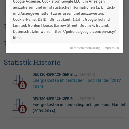
Google Adsense: Cookie von Google LLC, um Anzeigen
data
auszuliefern und um statistische Informationen (z. B. Klick-
Katalogisierung
table.
und Anzeigeverhalten) zu erfassen und auszuwerten.
Cookie-Name: DSID, IDE, Laufzeit: 1 Jahr. Google Ireland
Lesehilfe
Limited, Gordon House, Barrow Street, Dublin 4, Ireland.
Datenschutzhinweise: https://policies.google.com/privacy?
hl=de
Informationen zur Statistik
Datenschutzerklärung
|
Impressum
Statistik Historie
DEUTSCHSPRACHIGER EI ...
| STATISTIK
Energiekosten im deutschen Food-Handel (2017-
2019)
DEUTSCHSPRACHIGER EI ...
| STATISTIK
Energiekosten im deutschsprachigen Food-Handel
(2009-2014)