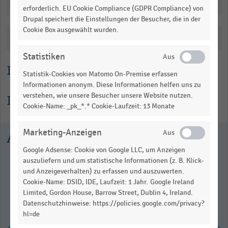
1.031835.
Downloads
erforderlich. EU Cookie Compliance (GDPR Compliance) von
View
Drupal speichert die Einstellungen der Besucher, die in der
as
Cookie Box ausgewählt wurden.
data
Katalogisierung
table.
Statistiken
Lesehilfe
Statistik-Cookies von Matomo On-Premise erfassen
Informationen anonym. Diese Informationen helfen uns zu
verstehen, wie unsere Besucher unsere Website nutzen.
Informationen zur Statistik
Cookie-Name: _pk_*.* Cookie-Laufzeit: 13 Monate
Marketing-Anzeigen
Ausgewählte Statistiken
Google Adsense: Cookie von Google LLC, um Anzeigen
auszuliefern und um statistische Informationen (z. B. Klick-
und Anzeigeverhalten) zu erfassen und auszuwerten.
Cookie-Name: DSID, IDE, Laufzeit: 1 Jahr. Google Ireland
Limited, Gordon House, Barrow Street, Dublin 4, Ireland.
Datenschutzhinweise: https://policies.google.com/privacy?
hl=de