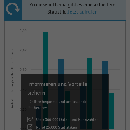
Zu diesem Thema gibt es eine aktuellere
Statistik.
Jetzt aufrufen
Bar
Chart
1,00
graphic.
chart
with
2
Anteil der befragten Händler in Prozent
data
0,80
series.
The
0,60
chart
has
Informieren und Vorteile
1
0,40
sichern!
X
axis
Für Ihre bequeme und umfassende
Recherche:
displaying
0,20
categories.
Über 300.000 Daten und Kennzahlen
Range:
Rund 25.000 Statistiken
0,00