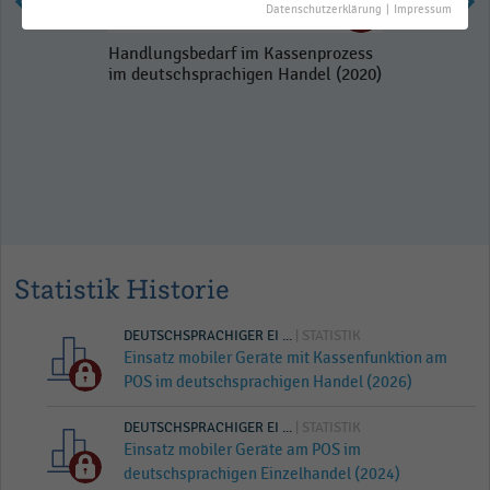
Datenschutzerklärung
|
Impressum
Handlungsbedarf im Kassenprozess
im deutschsprachigen Handel (2020)
Statistik Historie
DEUTSCHSPRACHIGER EI ...
| STATISTIK
Einsatz mobiler Geräte mit Kassenfunktion am
POS im deutschsprachigen Handel (2026)
DEUTSCHSPRACHIGER EI ...
| STATISTIK
Einsatz mobiler Geräte am POS im
deutschsprachigen Einzelhandel (2024)