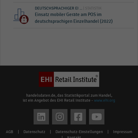
DEUTSCHSPRACHIGER EI ...
| STATISTIK
Einsatz mobiler Geräte am POS im
deutschsprachigen Einzelhandel (2022)
handelsdaten.de, das Statistikportal zum Handel,
ist ein Angebot des EHI Retail Institute -
www.ehi.org
Social
media
AGB
|
Datenschutz
|
Datenschutz-Einstellungen
|
Impressum
Footer
|
Kontakt