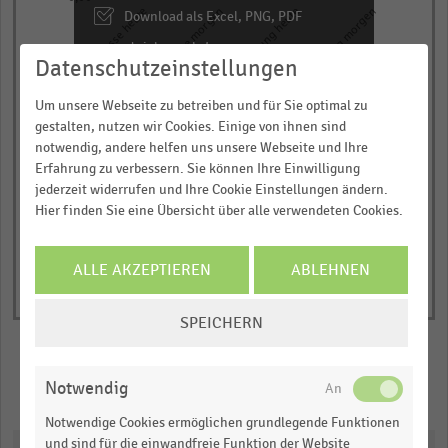
4
Mobile Kasse heute
Mobile Kasse morgen
Beratung heute
Beratung morgen
Download als Excel, PNG, PDF
categories.
… und vieles mehr!
The
Datenschutzeinstellungen
chart
JETZT INFORMIEREN
has
Um unsere Webseite zu betreiben und für Sie optimal zu
im Einsatz
nicht im Einsatz
1
gestalten, nutzen wir Cookies. Einige von ihnen sind
notwendig, andere helfen uns unsere Webseite und Ihre
© Handelsdaten 2026
Y
End
Erfahrung zu verbessern. Sie können Ihre Einwilligung
of
axis
jederzeit widerrufen und Ihre Cookie Einstellungen ändern.
interactive
displaying
chart
Hier finden Sie eine Übersicht über alle verwendeten Cookies.
Anteil
der
ALLE AKZEPTIEREN
ABLEHNEN
befragten
Händler
COOKIE-
SPEICHERN
in
EINSTELLUNGEN
Prozent.
ÄNDERN
Range:
Notwendig
Merken
Teilen
0
Notwendige Cookies ermöglichen grundlegende Funktionen
to
und sind für die einwandfreie Funktion der Website