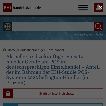
Main
navigation
ALLE INHALTE
Powered by
FACT-Finder
Home
Deutschsprachiger Einzelhandel
Pfadnavigation
Aktueller und zukünftiger Einsatz
mobiler Geräte am POS im
deutschsprachigen Einzelhandel – Anteil
der im Rahmen der EHI-Studie POS-
Systeme 2022 befragten Händler (in
Prozent)
Statistik jetzt freischalten