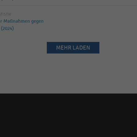
ATISTIK
für Maßnahmen gegen
 (2024)
MEHR LADEN
Social
media