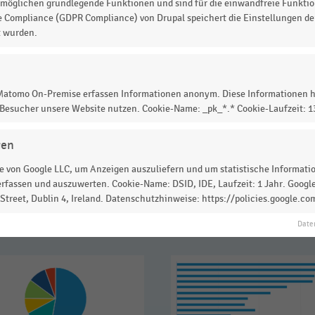
möglichen grundlegende Funktionen und sind für die einwandfreie Funktio
e Compliance (GDPR Compliance) von Drupal speichert die Einstellungen der
etwas mehr als 1,3 Milliarden Euro zur Reduzierung von
t wurden.
e Gesamtkosten für Inventurdifferenzen und deren
 Matomo On-Premise erfassen Informationen anonym. Diese Informationen h
 Besucher unsere Website nutzen. Cookie-Name: _pk_*.* Cookie-Laufzeit: 
 zur Statistik? Jetzt einloggen oder
informieren
gen
 von Google LLC, um Anzeigen auszuliefern und um statistische Information
rfassen und auszuwerten. Cookie-Name: DSID, IDE, Laufzeit: 1 Jahr. Google
treet, Dublin 4, Ireland. Datenschutzhinweise: https://policies.google.co
Date