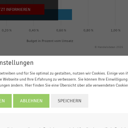
TZT INFORMIEREN
0,20 %
0,40 %
0,60 %
0,80 %
1,00 %
Budget in Prozent vom Umsatz
© Handelsdaten 2026
nstellungen
etreiben und für Sie optimal zu gestalten, nutzen wir Cookies. Einige von 
e Webseite und Ihre Erfahrung zu verbessern. Sie können Ihre Einwilligung 
Budget (in Prozent vom Umsatz) der im Rahmen der EHI-
lungen ändern. Hier finden Sie eine Übersicht über alle verwendeten Cookie
inzelhandel für Präventions- und
nturdifferenzen im Jahr 2017. Durchschnittlich gibt
EN
ABLEHNEN
SPEICHERN
für diebstahlreduzierende Maßnahmen aus. Während de
23 Prozent vom Umsatz für Sicherungsmaßnahmen
lastung im Bekleidungshandel, bei Warenhäusern und in