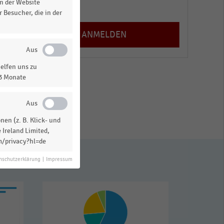
n der Website
Registrieren
 Besucher, die in der
elfen uns zu
13 Monate
en (z. B. Klick- und
 Ireland Limited,
m/privacy?hl=de
nschutzerklärung
|
Impressum