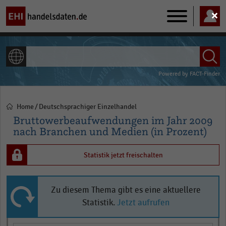
Main
navigation
ALLE INHALTE
Powered by
FACT-Finder
Home
Deutschsprachiger Einzelhandel
Pfadnavigation
Bruttowerbeaufwendungen im Jahr 2009
nach Branchen und Medien (in Prozent)
Statistik jetzt freischalten
Zu diesem Thema gibt es eine aktuellere
Statistik.
Jetzt aufrufen