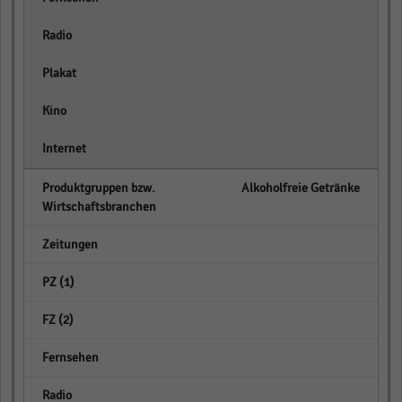
empty
empty
empty
empty
Alkoholfreie Getränke
empty
empty
empty
empty
empty