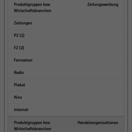
Zeitungswerbung
empty
empty
empty
empty
empty
empty
empty
empty
Handelsorganisationen