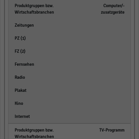
Computer/-
zusatzgeräte
empty
empty
empty
empty
empty
empty
empty
empty
TV-Programm