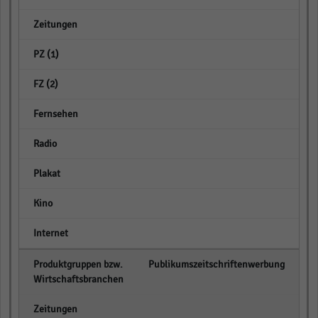
empty
empty
empty
empty
empty
empty
empty
empty
Publikumszeitschriftenwerbung
empty