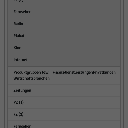
empty
empty
empty
empty
empty
FinanzdienstleistungenPrivatkunden
empty
empty
empty
empty