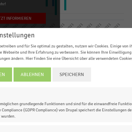
ehr!
TZT INFORMIEREN
03/2021
08/2021
10/2020
0
12/2020
05/2021
09/2020
02/2021
07/2021
11/2020
04/2021
8/2020
01/2021
06/2021
nstellungen
Monat
etreiben und für Sie optimal zu gestalten, nutzen wir Cookies. Einige von 
e Webseite und Ihre Erfahrung zu verbessern. Sie können Ihre Einwilligung 
em Vormonat
Veränderung ggü. dem Vorjahresmonat
lungen ändern. Hier finden Sie eine Übersicht über alle verwendeten Cookie
© Handelsdaten 2026
EN
ABLEHNEN
SPEICHERN
chnittlichen monatlichen einzelhandelsrelevanten
straße in Saarbrücken während der Corona-Pandemie i
möglichen grundlegende Funktionen und sind für die einwandfreie Funktio
e Compliance (GDPR Compliance) von Drupal speichert die Einstellungen der
r- bzw. Vorjahresmonat (in Prozent). Der ausgewertete
t wurden.
hlten Zeitraum die durchschnittlichen Passantenzahle
Passantenzahlen an Werktagen von montags bis samstag