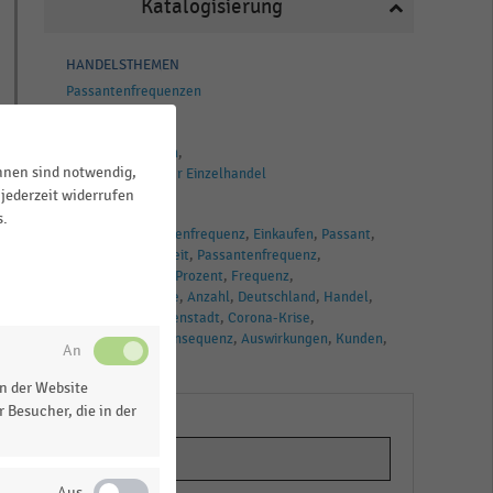
Katalogisierung
HANDELSTHEMEN
Passantenfrequenzen
BRANCHEN
Einkaufsverhalten
ihnen sind notwendig,
Deutschsprachiger Einzelhandel
jederzeit widerrufen
TAGS
s.
Beliebtheit
Kundenfrequenz
Einkaufen
Passant
Einkaufsmöglichkeit
Passantenfrequenz
Einkaufsstraßen
Prozent
Frequenz
Veränderungsrate
Anzahl
Deutschland
Handel
Saarbrücken
Innenstadt
Corona-Krise
Kauffrequenz
Konsequenz
Auswirkungen
Kunden
Coronavirus
n
n der Website
 Besucher, die in der
n
s,