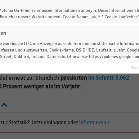
en von 10 bis 20 Uhr, exklusive Feiertagen und inklusiv
 Matomo On-Premise erfassen Informationen anonym. Diese Informationen h
 Besucher unsere Website nutzen. Cookie-Name: _pk_*.* Cookie-Laufzeit: 
ten
im Mai 2021
im Durchschnitt 1.833 Passant:innen pro
gen
im Mai 2020
und
6 Prozent
weniger als im April 2021
. Vo
innen nach dem ersten Lockdown der Corona-Pandemie
 von Google LLC, um Anzeigen auszuliefern und um statistische Information
rfassen und auszuwerten. Cookie-Name: DSID, IDE, Laufzeit: 1 Jahr. Google
 2021 zum gleichen Zeitpunkt die meisten Geschäfte noc
treet, Dublin 4, Ireland. Datenschutzhinweise: https://policies.google.co
stellter Waren mit Terminbuchung erlaubt war. Im Juni
über dem Vormonat nach dem Beschluss von Lockerung
Date
el erneut zu. Stündlich
passierten
im Schnitt 3.062
 Prozent weniger als im Vorjahr.
 zur Statistik? Jetzt einloggen oder
informieren