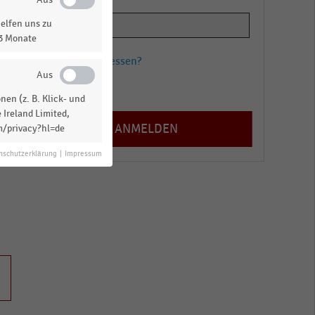
e
elfen uns zu
13 Monate
Passwort vergessen?
r
Registrieren
en (z. B. Klick- und
 Ireland Limited,
h
m/privacy?hl=de
en
nschutzerklärung
|
Impressum