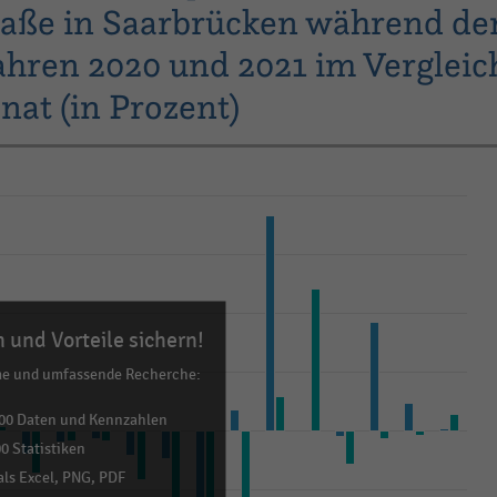
aße in Saarbrücken während de
hren 2020 und 2021 im Vergleic
at (in Prozent)
 und Vorteile sichern!
me und umfassende Recherche:
00 Daten und Kennzahlen
0 Statistiken
ls Excel, PNG, PDF