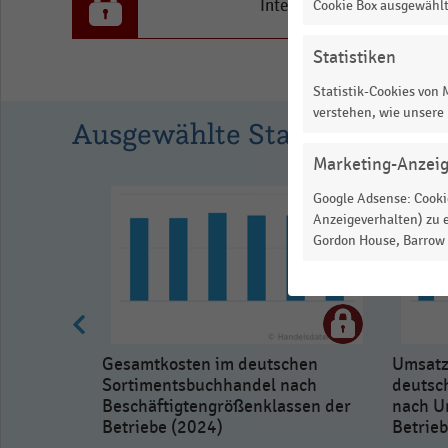
to
Interesse an den Inhalten
Cookie Box ausgewähl
1.0624058064516129.
Statistiken
View
as
Statistik-Cookies von
data
verstehen, wie unsere
table.
Ausgewählte Statistiken
Marketing-Anzei
Google Adsense: Cookie
Anzeigeverhalten) zu e
Gordon House, Barrow S
Gesamtkosten im deutschen
Umsatz 
Sortimentsbuchhandel nach
deutsc
Beschäftigtengrößenklassen der
nach U
Betriebe (2024)
Betrie