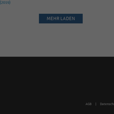
(2019)
MEHR LADEN
Social
media
links
AGB
|
Datensch
Footer