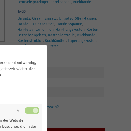
Deutschsprachiger Einzelhandel
Buchhandel
TAGS
Umsatz
Gesamtumsatz
Umsatzgrößenklassen
Handel
Unternehmen
Handelsspanne
Handelsunternehmen
Handlungskosten
Kosten
Betriebsergebnis
Kostenkontrolle
Buchhandel
Kostenstruktur
Buchhändler
Lagerungskosten
Ergebnis
Spanne
Ertrag
ihnen sind notwendig,
jederzeit widerrufen
s.
Passwort vergessen?
Registrieren
n der Website
 Besucher, die in der