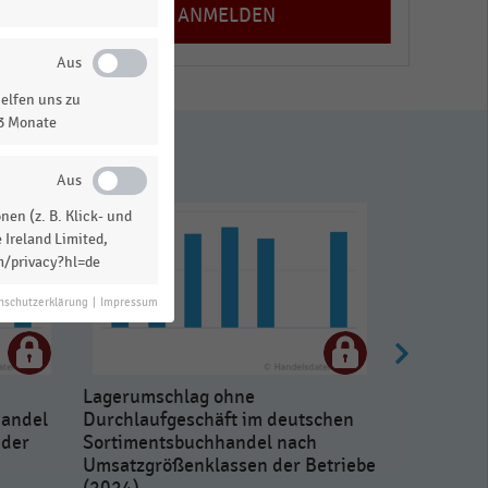
elfen uns zu
13 Monate
en (z. B. Klick- und
 Ireland Limited,
m/privacy?hl=de
nschutzerklärung
|
Impressum
Lagerumschlag ohne
handel
Durchlaufgeschäft im deutschen
 der
Sortimentsbuchhandel nach
Umsatzgrößenklassen der Betriebe