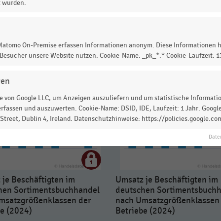
 zur Statistik? Jetzt einloggen oder
informieren
t wurden.
 Matomo On-Premise erfassen Informationen anonym. Diese Informationen h
 Besucher unsere Website nutzen. Cookie-Name: _pk_*.* Cookie-Laufzeit: 
gen
 von Google LLC, um Anzeigen auszuliefern und um statistische Information
rfassen und auszuwerten. Cookie-Name: DSID, IDE, Laufzeit: 1 Jahr. Google
treet, Dublin 4, Ireland. Datenschutzhinweise: https://policies.google.co
Date
je Beschäftigten im
Umsatz je Beschäftigten im
hen Sortimentsbuchhandel
deutschen Sortimentsbuch
msatzgrößenklassen der
nach Umsatzgrößenklassen
be (2024)
Betriebe (2024)