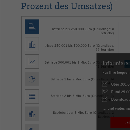
Prozent des Umsatzes)
Bar
Chart
graphic.
chart
Betriebe bis 250.000 Euro (Grundlage: 8
Betriebe)
with
7
Betriebe 250.001 bis 500.000 Euro (Grundlage:
bars.
22 Betriebe)
The
Informieren
Betriebe 500.001 bis 1 Mio. Euro (Grundlage:
chart
48 Betriebe)
Für Ihre beque
has
Betriebe 1 bis 2 Mio. Euro (Grundlage: 34
1
Über 300.0
Betriebe)
X
Rund 25.00
Betriebe 2 bis 5 Mio. Euro (Grundlage: 13
axis
Download a
Betriebe)
displaying
… und vieles m
Betriebe über 5 Mio. Euro (Grundlage: 2
categories.
Betriebe) *
JE
Range: