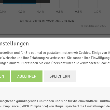
0,0 %
0,2 %
0,4 %
0,6 %
0,8 %
1,0 %
Betriebsergebnis in Prozent des Umsatzes
© Handelsdaten 2026
nstellungen
etreiben und für Sie optimal zu gestalten, nutzen wir Cookies. Einige von 
utschen Sortimentsbuchhandel
im Jahr 2024 nach
e Webseite und Ihre Erfahrung zu verbessern. Sie können Ihre Einwilligung 
des Umsatzes) auf. Unter dem Strich erzielten die
lungen ändern. Hier finden Sie eine Übersicht über alle verwendeten Cookie
ein Betriebsergebnis von
einem Prozent des Umsatzes.
ungen mit einem Jahresumsatz zwischen zwei und fünf
EN
ABLEHNEN
SPEICHERN
,1 Prozent des Umsatzes.
möglichen grundlegende Funktionen und sind für die einwandfreie Funktio
e Compliance (GDPR Compliance) von Drupal speichert die Einstellungen der