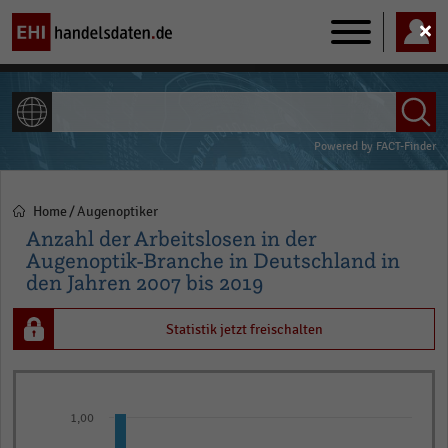
Main
navigation
ALLE INHALTE
Powered by
FACT-Finder
Home
Augenoptiker
Pfadnavigation
Anzahl der Arbeitslosen in der
Augenoptik-Branche in Deutschland in
den Jahren 2007 bis 2019
Statistik jetzt freischalten
Bar
Chart
graphic.
chart
1,00
with