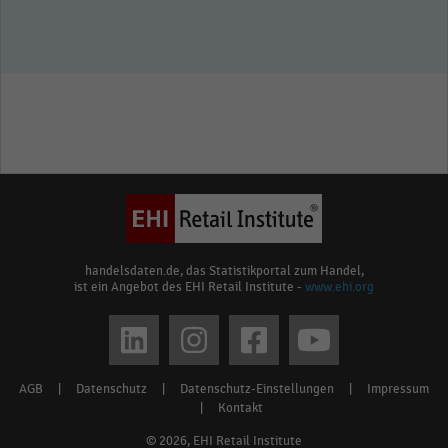
handelsdaten.de, das Statistikportal zum Handel,
ist ein Angebot des EHI Retail Institute -
www.ehi.org
Social
media
AGB
|
Datenschutz
|
Datenschutz-Einstellungen
|
Impressum
Footer
links
|
Kontakt
menu
© 2026, EHI Retail Institute