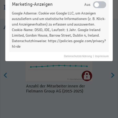
Marketing-Anzeigen
Informationen zur Statistik
Google Adsense: Cookie von Google LLC, um Anzeigen
auszuliefern und um statistische Informationen (z. B. Klick-
und Anzeigeverhalten) zu erfassen und auszuwerten.
Ausgewählte Statistiken
Cookie-Name: DSID, IDE, Laufzeit: 1 Jahr. Google Ireland
Limited, Gordon House, Barrow Street, Dublin 4, Ireland.
Datenschutzhinweise: https://policies.google.com/privacy?
hl=de
Datenschutzerklärung
|
Impressum
Anzahl der Mitarbeiter:innen der
Fielmann Group AG (2015-2025)