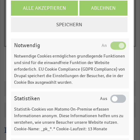
of
axis
interactive
ALLE AKZEPTIEREN
ABLEHNEN
displaying
chart
Anzahl
COOKIE-
SPEICHERN
der
EINSTELLUNGEN
arbeitslos
ÄNDERN
gemeldeten
Notwendig
Augenoptiker
Notwendige Cookies ermöglichen grundlegende Funktionen
(absolut).
und sind für die einwandfreie Funktion der Website
Range:
Merken
Teilen
erforderlich. EU Cookie Compliance (GDPR Compliance) von
0
Drupal speichert die Einstellungen der Besucher, die in der
to
Cookie Box ausgewählt wurden.
Downloads
1.06071.
View
Statistiken
as
data
Statistik-Cookies von Matomo On-Premise erfassen
Katalogisierung
table.
Informationen anonym. Diese Informationen helfen uns zu
verstehen, wie unsere Besucher unsere Website nutzen.
Lesehilfe
Cookie-Name: _pk_*.* Cookie-Laufzeit: 13 Monate