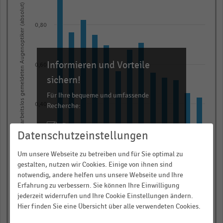
13
Anzahl der arbeitslos gemeldeten Augenoptiker (absolut)
bars.
0,80
The
chart
has
Informieren und Vorteile
1
0,60
X
sichern!
axis
Für Ihre bequeme und umfassende
displaying
Recherche:
0,40
categories.
Über 300.000 Daten und Kennzahlen
Range:
Datenschutzeinstellungen
Rund 25.000 Statistiken
13
0,20
categories.
Download als Excel, PNG, PDF
Um unsere Webseite zu betreiben und für Sie optimal zu
The
gestalten, nutzen wir Cookies. Einige von ihnen sind
… und vieles mehr!
notwendig, andere helfen uns unsere Webseite und Ihre
chart
Erfahrung zu verbessern. Sie können Ihre Einwilligung
0,00
has
JETZT INFORMIEREN
2016
2019*
2009
2012
2015
2018
2008
2011
2014
2017
2007
2010
2013
jederzeit widerrufen und Ihre Cookie Einstellungen ändern.
1
Hier finden Sie eine Übersicht über alle verwendeten Cookies.
© Handelsdaten 2026
Y
End