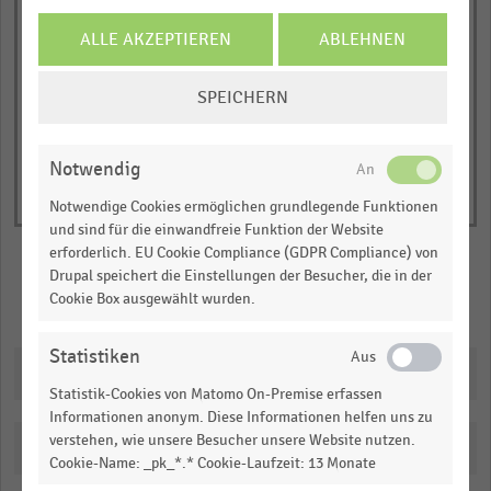
Y
Spanien (1)
USA (2)
axis
ALLE AKZEPTIEREN
ABLEHNEN
© Handelsdaten 2026
End
displaying
of
COOKIE-
interactive
Filialumsatz
SPEICHERN
chart
EINSTELLUNGEN
in
ÄNDERN
Millionen
Notwendig
Euro.
Range:
Notwendige Cookies ermöglichen grundlegende Funktionen
0.12110137931034481
und sind für die einwandfreie Funktion der Website
to
erforderlich. EU Cookie Compliance (GDPR Compliance) von
Drupal speichert die Einstellungen der Besucher, die in der
1.0339951724137932.
Cookie Box ausgewählt wurden.
Merken
Teilen
View
as
data
Statistiken
table.
Downloads
Statistik-Cookies von Matomo On-Premise erfassen
Informationen anonym. Diese Informationen helfen uns zu
verstehen, wie unsere Besucher unsere Website nutzen.
Katalogisierung
Cookie-Name: _pk_*.* Cookie-Laufzeit: 13 Monate