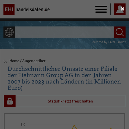
Main
navigation
ALLE INHALTE
Powered by
FACT-Finder
Home
Augenoptiker
Pfadnavigation
Durchschnittlicher Umsatz einer Filiale
der Fielmann Group AG in den Jahren
2007 bis 2023 nach Ländern (in Millionen
Euro)
Statistik jetzt freischalten
Line
Chart
graphic.
chart
1,0