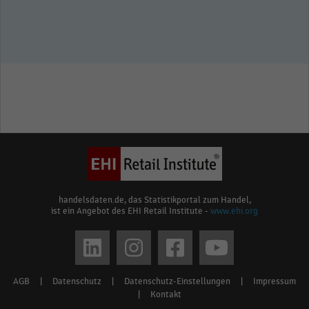
handelsdaten.de, das Statistikportal zum Handel,
ist ein Angebot des EHI Retail Institute -
www.ehi.org
Social
media
AGB
|
Datenschutz
|
Datenschutz-Einstellungen
|
Impressum
Footer
links
|
Kontakt