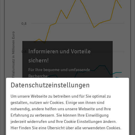
with
5
lines.
The
0,8
chart
Filialumsatz in Millionen Euro
has
1
Informieren und Vorteile
0,6
X
sichern!
axis
displaying
Für Ihre bequeme und umfassende
Recherche:
categories.
0,4
Range:
Datenschutzeinstellungen
Über 300.000 Daten und Kennzahlen
17
Rund 25.000 Statistiken
Um unsere Webseite zu betreiben und für Sie optimal zu
categories.
gestalten, nutzen wir Cookies. Einige von ihnen sind
Download als Excel, PNG, PDF
The
notwendig, andere helfen uns unsere Webseite und Ihre
0,2
… und vieles mehr!
chart
Erfahrung zu verbessern. Sie können Ihre Einwilligung
has
jederzeit widerrufen und Ihre Cookie Einstellungen ändern.
2007
2009
2011
2013
2015
2017
2019
2021
2023
Hier finden Sie eine Übersicht über alle verwendeten Cookies.
JETZT INFORMIEREN
1
Österreich
Deutschland
Schweiz