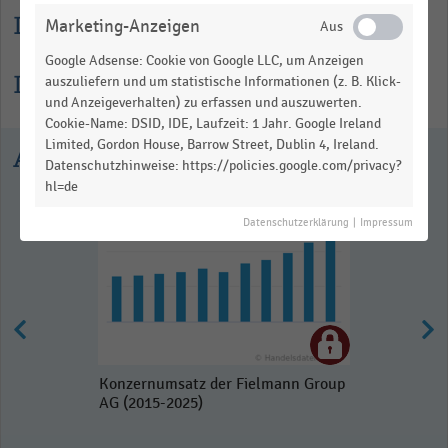
Lesehilfe
Marketing-Anzeigen
Google Adsense: Cookie von Google LLC, um Anzeigen
Informationen zur Statistik
auszuliefern und um statistische Informationen (z. B. Klick-
und Anzeigeverhalten) zu erfassen und auszuwerten.
Cookie-Name: DSID, IDE, Laufzeit: 1 Jahr. Google Ireland
Limited, Gordon House, Barrow Street, Dublin 4, Ireland.
Ausgewählte Statistiken
Datenschutzhinweise: https://policies.google.com/privacy?
hl=de
Datenschutzerklärung
|
Impressum
Konzernumsatz der Fielmann Group
AG (2015-2025)