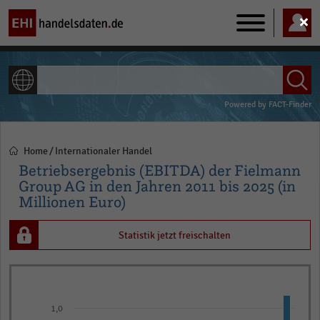
Main
navigation
ALLE INHALTE
Powered by
FACT-Finder
Home
Internationaler Handel
Pfadnavigation
Betriebsergebnis (EBITDA) der Fielmann
Group AG in den Jahren 2011 bis 2025 (in
Millionen Euro)
Statistik jetzt freischalten
Bar
Chart
graphic.
chart
with
1,0