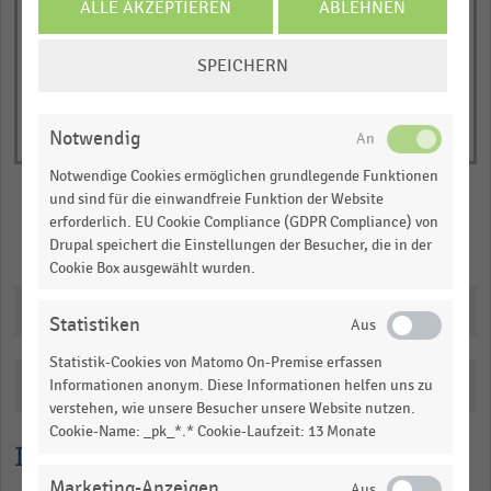
of
ALLE AKZEPTIEREN
ABLEHNEN
axis
interactive
displaying
chart
COOKIE-
EBITDA
SPEICHERN
EINSTELLUNGEN
in
ÄNDERN
Millionen
Notwendig
Euro.
Range:
Notwendige Cookies ermöglichen grundlegende Funktionen
und sind für die einwandfreie Funktion der Website
0
erforderlich. EU Cookie Compliance (GDPR Compliance) von
to
Merken
Teilen
Drupal speichert die Einstellungen der Besucher, die in der
1.100925.
Cookie Box ausgewählt wurden.
View
as
Downloads
data
Statistiken
table.
Statistik-Cookies von Matomo On-Premise erfassen
Katalogisierung
Informationen anonym. Diese Informationen helfen uns zu
verstehen, wie unsere Besucher unsere Website nutzen.
Cookie-Name: _pk_*.* Cookie-Laufzeit: 13 Monate
Lesehilfe
Marketing-Anzeigen