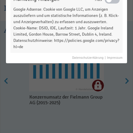
Informationen zur Statistik
Google Adsense: Cookie von Google LLC, um Anzeigen
auszuliefern und um statistische Informationen (z. B. Klick-
und Anzeigeverhalten) zu erfassen und auszuwerten.
Ausgewählte Statistiken
Cookie-Name: DSID, IDE, Laufzeit: 1 Jahr. Google Ireland
Limited, Gordon House, Barrow Street, Dublin 4, Ireland.
Datenschutzhinweise: https://policies.google.com/privacy?
hl=de
Datenschutzerklärung
|
Impressum
Konzernumsatz der Fielmann Group
AG (2015-2025)