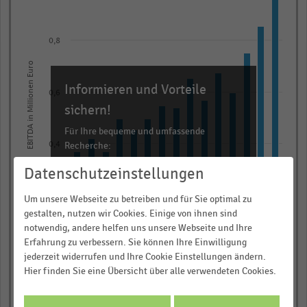
15
bars.
The
0,8
chart
EBITDA in Millionen Euro
has
Informieren und Vorteile
1
0,6
X
sichern!
axis
Für Ihre bequeme und umfassende
displaying
Recherche:
0,4
categories.
Datenschutzeinstellungen
Über 300.000 Daten und Kennzahlen
Range:
Rund 25.000 Statistiken
15
0,2
Um unsere Webseite zu betreiben und für Sie optimal zu
categories.
Download als Excel, PNG, PDF
gestalten, nutzen wir Cookies. Einige von ihnen sind
The
notwendig, andere helfen uns unsere Webseite und Ihre
… und vieles mehr!
Erfahrung zu verbessern. Sie können Ihre Einwilligung
chart
0,0
jederzeit widerrufen und Ihre Cookie Einstellungen ändern.
2011
2016
2021
2014
2019 (1)
2024
2012
2017
2022
2015
2020
2025
2013
2018
2023
has
JETZT INFORMIEREN
Hier finden Sie eine Übersicht über alle verwendeten Cookies.
1
© Handelsdaten 2026
Y
End