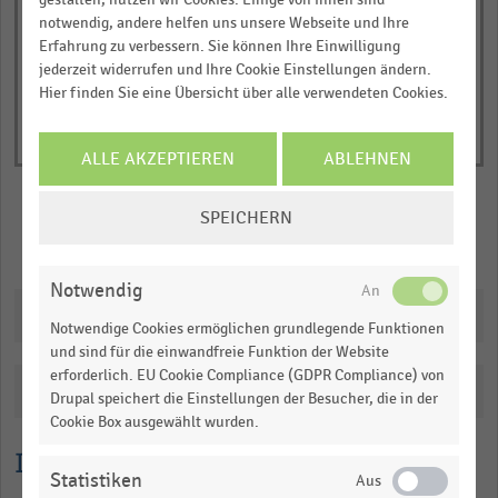
of
axis
notwendig, andere helfen uns unsere Webseite und Ihre
interactive
displaying
chart
Erfahrung zu verbessern. Sie können Ihre Einwilligung
Anzahl
jederzeit widerrufen und Ihre Cookie Einstellungen ändern.
der
Hier finden Sie eine Übersicht über alle verwendeten Cookies.
Auszubildenden
(absolut).
ALLE AKZEPTIEREN
ABLEHNEN
Range:
0
COOKIE-
SPEICHERN
EINSTELLUNGEN
to
Merken
Teilen
ÄNDERN
1.01913.
View
Notwendig
as
Downloads
data
Notwendige Cookies ermöglichen grundlegende Funktionen
table.
und sind für die einwandfreie Funktion der Website
erforderlich. EU Cookie Compliance (GDPR Compliance) von
Katalogisierung
Drupal speichert die Einstellungen der Besucher, die in der
Cookie Box ausgewählt wurden.
Lesehilfe
Statistiken