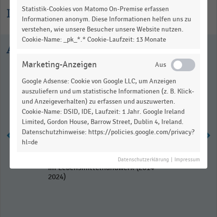
Statistik-Cookies von Matomo On-Premise erfassen
Informationen zur Statistik
Informationen anonym. Diese Informationen helfen uns zu
verstehen, wie unsere Besucher unsere Website nutzen.
Cookie-Name: _pk_*.* Cookie-Laufzeit: 13 Monate
Ausgewählte Statistiken
Marketing-Anzeigen
Google Adsense: Cookie von Google LLC, um Anzeigen
auszuliefern und um statistische Informationen (z. B. Klick-
und Anzeigeverhalten) zu erfassen und auszuwerten.
Cookie-Name: DSID, IDE, Laufzeit: 1 Jahr. Google Ireland
Limited, Gordon House, Barrow Street, Dublin 4, Ireland.
Datenschutzhinweise: https://policies.google.com/privacy?
hl=de
Auszubildende zum Fachverkäufer
Datenschutzerklärung
|
Impressum
im Lebensmittelhandwerk (2014-
2024)