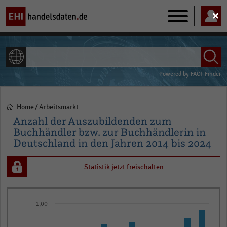
Main
navigation
ALLE INHALTE
Powered by
FACT-Finder
Home
Arbeitsmarkt
Pfadnavigation
Anzahl der Auszubildenden zum
Buchhändler bzw. zur Buchhändlerin in
Deutschland in den Jahren 2014 bis 2024
Statistik jetzt freischalten
Bar
Chart
1,00
graphic.
chart
with