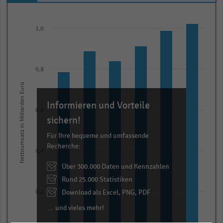
Bar
Chart
graphic.
chart
1,0
with
6
bars.
The
0,8
chart
Nettoumsatz in Milliarden Euro
has
Informieren und Vorteile
1
0,6
X
sichern!
axis
Für Ihre bequeme und umfassende
displaying
Recherche:
0,4
categories.
Über 300.000 Daten und Kennzahlen
Range:
Rund 25.000 Statistiken
6
categories.
Download als Excel, PNG, PDF
0,2
The
… und vieles mehr!
chart