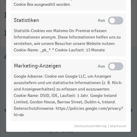
Cookie Box ausgewählt wurden.
Lesehilfe
Statistiken
Informationen zur Statistik
Statistik-Cookies von Matomo On-Premise erfassen
Informationen anonym. Diese Informationen helfen uns zu
verstehen, wie unsere Besucher unsere Website nutzen.
Cookie-Name: _pk_*.* Cookie-Laufzeit: 13 Monate
Ausgewählte Statistiken
Marketing-Anzeigen
Google Adsense: Cookie von Google LLC, um Anzeigen
auszuliefern und um statistische Informationen (z. B. Klick-
und Anzeigeverhalten) zu erfassen und auszuwerten.
Cookie-Name: DSID, IDE, Laufzeit: 1 Jahr. Google Ireland
Limited, Gordon House, Barrow Street, Dublin 4, Ireland.
Datenschutzhinweise: https://policies.google.com/privacy?
hl=de
Anzahl der Apotheken in der
Datenschutzerklärung
|
Impressum
Schweiz (2010-2023)