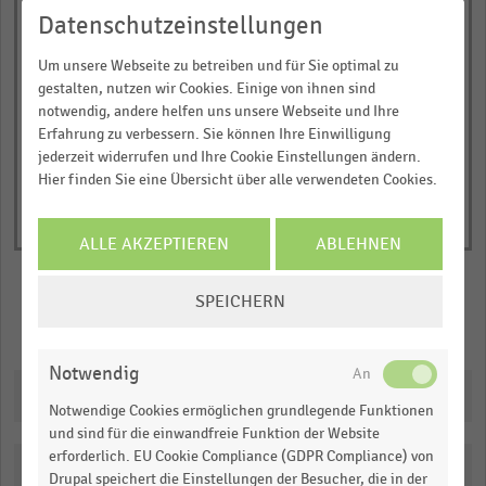
has
JETZT INFORMIEREN
Datenschutzeinstellungen
0,0
1995
1996
1997
1998
1999
2000
1
© Handelsdaten 2026
Um unsere Webseite zu betreiben und für Sie optimal zu
Y
End
gestalten, nutzen wir Cookies. Einige von ihnen sind
of
axis
interactive
notwendig, andere helfen uns unsere Webseite und Ihre
displaying
chart
Erfahrung zu verbessern. Sie können Ihre Einwilligung
Nettoumsatz
jederzeit widerrufen und Ihre Cookie Einstellungen ändern.
in
Hier finden Sie eine Übersicht über alle verwendeten Cookies.
Milliarden
Euro.
ALLE AKZEPTIEREN
ABLEHNEN
Range:
0
COOKIE-
SPEICHERN
to
EINSTELLUNGEN
Merken
Teilen
1.0728900000000001.
ÄNDERN
View
Notwendig
as
Downloads
data
Notwendige Cookies ermöglichen grundlegende Funktionen
table.
und sind für die einwandfreie Funktion der Website
erforderlich. EU Cookie Compliance (GDPR Compliance) von
Katalogisierung
Drupal speichert die Einstellungen der Besucher, die in der