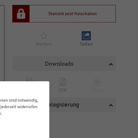
Statistik jetzt freischalten
Merken
Teilen
Downloads
PNG
PDF
Excel
ihnen sind notwendig,
Katalogisierung
jederzeit widerrufen
s.
BRANCHEN
Apotheken