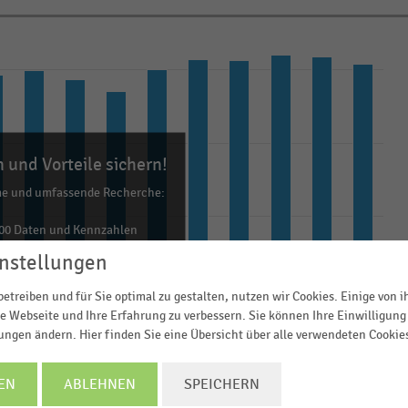
 und Vorteile sichern!
me und umfassende Recherche:
00 Daten und Kennzahlen
0 Statistiken
nstellungen
ls Excel, PNG, PDF
etreiben und für Sie optimal zu gestalten, nutzen wir Cookies. Einige von 
ehr!
e Webseite und Ihre Erfahrung zu verbessern. Sie können Ihre Einwilligung 
lungen ändern. Hier finden Sie eine Übersicht über alle verwendeten Cookie
TZT INFORMIEREN
EN
ABLEHNEN
SPEICHERN