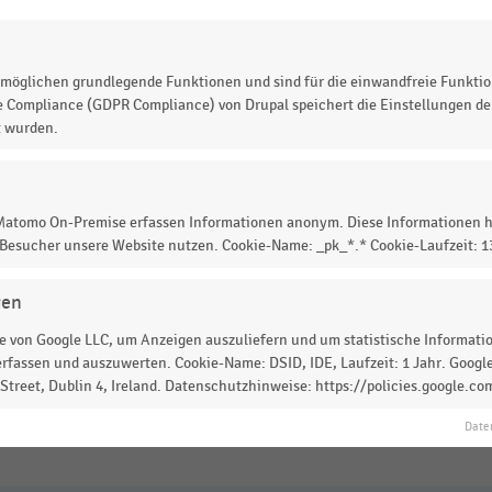
4
2015
2016
2017
2018
2019
2020
2021
2022
2023
© Handelsdaten 2026
möglichen grundlegende Funktionen und sind für die einwandfreie Funktio
e Compliance (GDPR Compliance) von Drupal speichert die Einstellungen der
t wurden.
n der Schweiz
in den Jahren 2010 bis 2023, jeweils zum
 Matomo On-Premise erfassen Informationen anonym. Diese Informationen h
 Besucher unsere Website nutzen. Cookie-Name: _pk_*.* Cookie-Laufzeit: 
r Schweiz insgesamt
1.844 Apotheken.
gen
 von Google LLC, um Anzeigen auszuliefern und um statistische Information
rfassen und auszuwerten. Cookie-Name: DSID, IDE, Laufzeit: 1 Jahr. Google
treet, Dublin 4, Ireland. Datenschutzhinweise: https://policies.google.co
 zur Statistik? Jetzt einloggen oder
informieren
Date