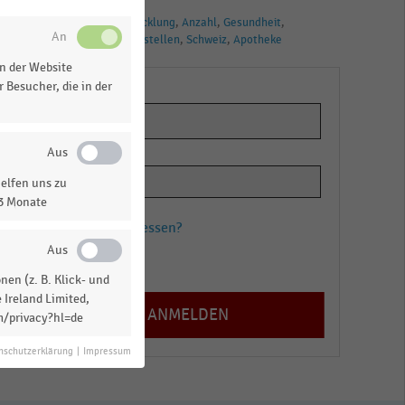
TAGS
Apotheker
Entwicklung
Anzahl
Gesundheit
Pharma
Verkaufsstellen
Schweiz
Apotheke
n der Website
 Besucher, die in der
elfen uns zu
13 Monate
Passwort vergessen?
Registrieren
en (z. B. Klick- und
 Ireland Limited,
m/privacy?hl=de
nschutzerklärung
|
Impressum