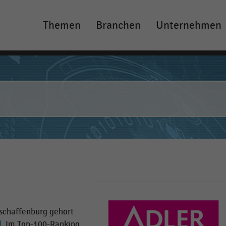
Themen
Branchen
Unternehmen
Main
navigation
Aschaffenburg gehört
d
. Im Top-100-Ranking