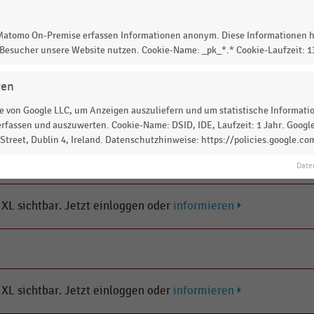
s XL sichtbar. Jetzt einloggen oder
 Matomo On-Premise erfassen Informationen anonym. Diese Informationen h
informieren
 Besucher unsere Website nutzen. Cookie-Name: _pk_*.* Cookie-Laufzeit: 
gen
 von Google LLC, um Anzeigen auszuliefern und um statistische Information
s XL sichtbar. Jetzt einloggen oder
informieren
rfassen und auszuwerten. Cookie-Name: DSID, IDE, Laufzeit: 1 Jahr. Google
treet, Dublin 4, Ireland. Datenschutzhinweise: https://policies.google.co
Date
s XL sichtbar. Jetzt einloggen oder
informieren
s XL sichtbar. Jetzt einloggen oder
informieren