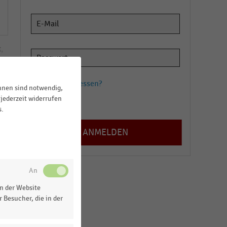
,
Passwort vergessen?
ihnen sind notwendig,
f
jederzeit widerrufen
Registrieren
us
s.
e
n der Website
 Besucher, die in der