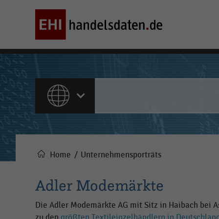
ALLE INHALTE
Home
Unternehmensporträts
Pfadnavigation
Adler Modemärkte
Die Adler Modemärkte AG mit Sitz in Haibach bei 
zu den
größten Textileinzelhändlern in Deutschlan