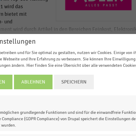
21 wird das
n bietet mit
- und
ent wird durch Artikel in den Bereichen Feinkost, Elektronik
nstellungen
EHR LADEN
und 172 Modemärkte
in
vier Ländern
, davon
143 in
etreiben und für Sie optimal zu gestalten, nutzen wir Cookies. Einige von 
nd
zwei in der Schweiz
. Das Unternehmen konzentriert sich au
e Webseite und Ihre Erfahrung zu verbessern. Sie können Ihre Einwilligung 
tern Verkaufsfläche. Über die stationären Modemärkte hina
lungen ändern. Hier finden Sie eine Übersicht über alle verwendeten Cookie
w.adlermode.com
einen eigenen
Online-Shop
. Im
E-Commerc
 Nettoumsatz von rund 9,9 Millionen Euro. Der Umsatz des
s XL sichtbar. Jetzt einloggen oder
informieren
EN
ABLEHNEN
SPEICHERN
t am gesamten Umsatz.
s XL sichtbar. Jetzt einloggen oder
informieren
möglichen grundlegende Funktionen und sind für die einwandfreie Funktio
s XL sichtbar. Jetzt einloggen oder
informieren
e Compliance (GDPR Compliance) von Drupal speichert die Einstellungen der
t wurden.