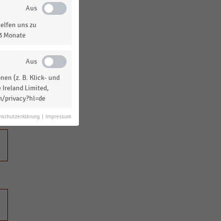
elfen uns zu
13 Monate
en (z. B. Klick- und
 Ireland Limited,
m/privacy?hl=de
nschutzerklärung
|
Impressum