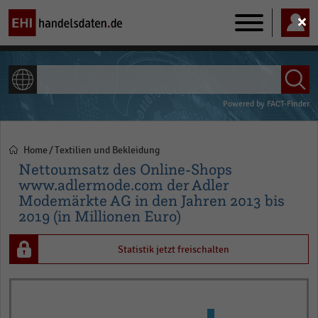
Main
navigation
ALLE INHALTE
Powered by
FACT-Finder
Home
Textilien und Bekleidung
Pfadnavigation
Nettoumsatz des Online-Shops
www.adlermode.com der Adler
Modemärkte AG in den Jahren 2013 bis
2019 (in Millionen Euro)
Statistik jetzt freischalten
Bar
Chart
graphic.
chart