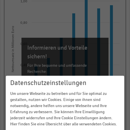
1,00
with
2
data
series.
0,80
Nettoumsatz in Millionen Euro
The
chart
has
0,60
Informieren und Vorteile
1
sichern!
X
axis
Für Ihre bequeme und umfassende
0,40
Recherche:
displaying
categories.
Datenschutzeinstellungen
Über 300.000 Daten und Kennzahlen
Range:
0,20
Rund 25.000 Statistiken
Um unsere Webseite zu betreiben und für Sie optimal zu
7
Download als Excel, PNG, PDF
gestalten, nutzen wir Cookies. Einige von ihnen sind
categories.
notwendig, andere helfen uns unsere Webseite und Ihre
… und vieles mehr!
The
0,00
Erfahrung zu verbessern. Sie können Ihre Einwilligung
2013
2017 (1)
2014
2018 (1)
2015
2019 (1)
2016 (1)
chart
jederzeit widerrufen und Ihre Cookie Einstellungen ändern.
JETZT INFORMIEREN
has
Hier finden Sie eine Übersicht über alle verwendeten Cookies.
Online-Shop
Service Click & Collect