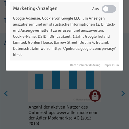
Lesehilfe
Marketing-Anzeigen
Google Adsense: Cookie von Google LLC, um Anzeigen
Informationen zur Statistik
auszuliefern und um statistische Informationen (z. B. Klick-
und Anzeigeverhalten) zu erfassen und auszuwerten.
Cookie-Name: DSID, IDE, Laufzeit: 1 Jahr. Google Ireland
Ausgewählte Statistiken
Limited, Gordon House, Barrow Street, Dublin 4, Ireland.
Datenschutzhinweise: https://policies.google.com/privacy?
hl=de
Datenschutzerklärung
|
Impressum
Anzahl der aktiven Nutzer des
Online-Shops www.adlermode.com
der Adler Modemärkte AG (2013-
2016)