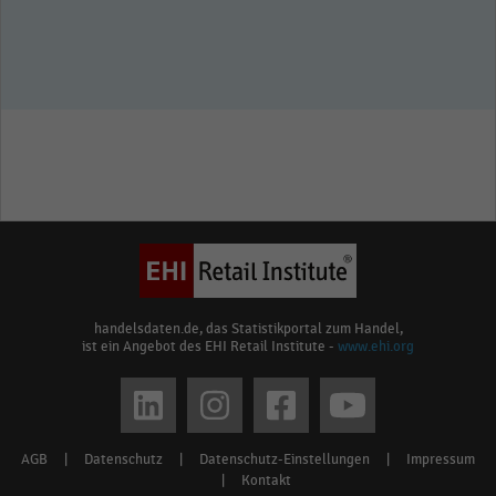
handelsdaten.de, das Statistikportal zum Handel,
ist ein Angebot des EHI Retail Institute -
www.ehi.org
Social
media
AGB
|
Datenschutz
|
Datenschutz-Einstellungen
|
Impressum
Footer
links
|
Kontakt