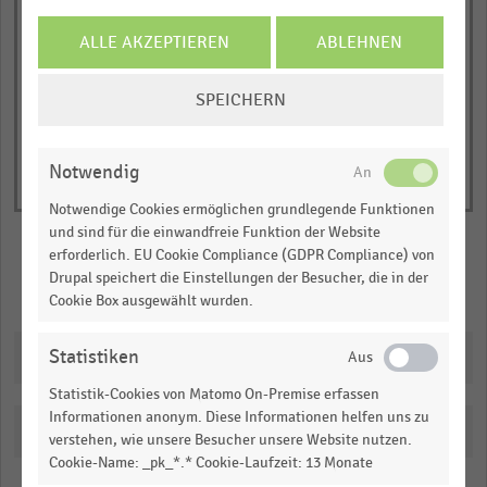
1
© Handelsdaten 2026
Y
End
ALLE AKZEPTIEREN
ABLEHNEN
of
axis
interactive
displaying
COOKIE-
chart
SPEICHERN
Nettoumsatz
EINSTELLUNGEN
in
ÄNDERN
Millionen
Notwendig
Euro.
Notwendige Cookies ermöglichen grundlegende Funktionen
Range:
und sind für die einwandfreie Funktion der Website
0
erforderlich. EU Cookie Compliance (GDPR Compliance) von
to
Drupal speichert die Einstellungen der Besucher, die in der
Merken
Teilen
1.09872.
Cookie Box ausgewählt wurden.
View
as
Downloads
Statistiken
data
table.
Statistik-Cookies von Matomo On-Premise erfassen
Informationen anonym. Diese Informationen helfen uns zu
Katalogisierung
verstehen, wie unsere Besucher unsere Website nutzen.
Cookie-Name: _pk_*.* Cookie-Laufzeit: 13 Monate