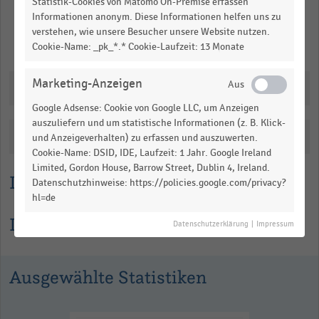
Statistik-Cookies von Matomo On-Premise erfassen
Informationen anonym. Diese Informationen helfen uns zu
verstehen, wie unsere Besucher unsere Website nutzen.
Merken
Teilen
Cookie-Name: _pk_*.* Cookie-Laufzeit: 13 Monate
Marketing-Anzeigen
Downloads
Google Adsense: Cookie von Google LLC, um Anzeigen
auszuliefern und um statistische Informationen (z. B. Klick-
Katalogisierung
und Anzeigeverhalten) zu erfassen und auszuwerten.
Cookie-Name: DSID, IDE, Laufzeit: 1 Jahr. Google Ireland
Limited, Gordon House, Barrow Street, Dublin 4, Ireland.
Lesehilfe
Datenschutzhinweise: https://policies.google.com/privacy?
hl=de
Informationen zur Statistik
Datenschutzerklärung
|
Impressum
Ausgewählte Statistiken