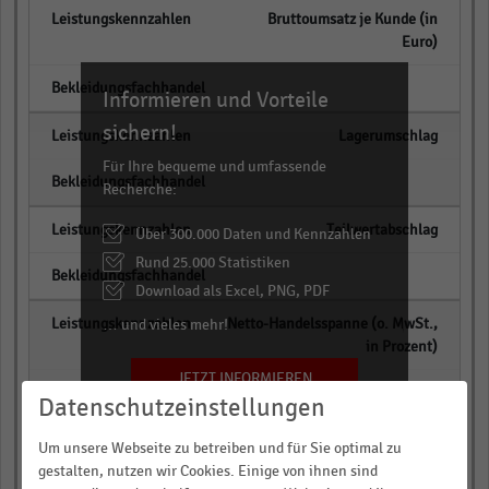
Bruttoumsatz je Kunde (in
Euro)
empty
Informieren und Vorteile
sichern!
Lagerumschlag
Für Ihre bequeme und umfassende
empty
Recherche:
Teilwertabschlag
Über 300.000 Daten und Kennzahlen
Rund 25.000 Statistiken
empty
Download als Excel, PNG, PDF
Netto-Handelsspanne (o. MwSt.,
… und vieles mehr!
in Prozent)
JETZT INFORMIEREN
empty
Datenschutzeinstellungen
Skonti/Boni-Erträge (in
Um unsere Webseite zu betreiben und für Sie optimal zu
Prozent)
gestalten, nutzen wir Cookies. Einige von ihnen sind