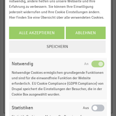
notwendig, andere helfen uns unsere Webseite und Ihre
empty
Erfahrung zu verbessern. Sie können Ihre Einwilligung
jederzeit widerrufen und Ihre Cookie Einstellungen ändern.
Gesamtkosten (in Prozent vom
Hier finden Sie eine Übersicht über alle verwendeten Cookies.
Bruttoumsatz)
empty
ALLE AKZEPTIEREN
ABLEHNEN
COOKIE-
Betriebswirtschaftlicher Gewinn (in
SPEICHERN
Prozent vom Bruttoumsatz)
EINSTELLUNGEN
ÄNDERN
empty
Notwendig
Notwendige Cookies ermöglichen grundlegende Funktionen
und sind für die einwandfreie Funktion der Website
erforderlich. EU Cookie Compliance (GDPR Compliance) von
Drupal speichert die Einstellungen der Besucher, die in der
Cookie Box ausgewählt wurden.
Statistiken