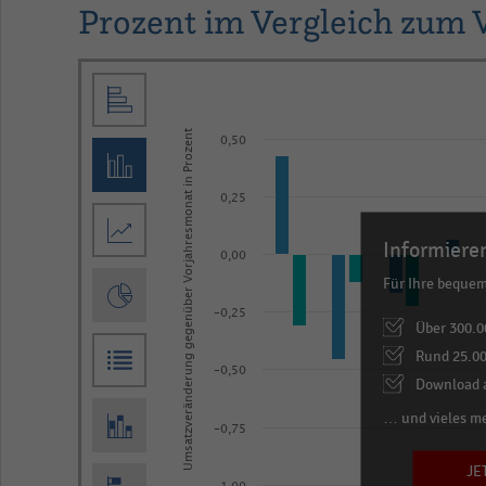
Prozent im Vergleich zum 
Bar
Chart
graphic.
chart
with
Umsatzveränderung gegenüber Vorjahresmonat in Prozent
0,50
2
data
0,25
series.
The
Informieren
0,00
chart
Für Ihre beque
has
-0,25
Über 300.0
1
Rund 25.00
X
-0,50
Download a
axis
… und vieles m
displaying
-0,75
categories.
JE