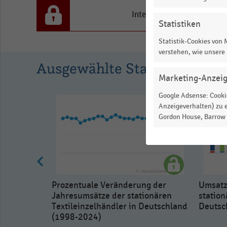
-1.13291
to
Interesse an den Inhalten
Statistiken
0.73951.
View
Statistik-Cookies von
as
verstehen, wie unsere
data
Ausgewählte Statistiken
table.
Marketing-Anzei
Google Adsense: Cookie
Anzeigeverhalten) zu e
Gordon House, Barrow S
Prozentuale Veränderung der
Umsatz
Jahresumsätze der stationären
station
Textileinzelhändler in Deutschland
Deutsc
(1998-2024)