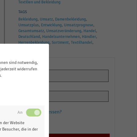
Textilien und Bekleidung
TAGS
Bekleidung
Umsatz
Damenbekleidung
Umsatzplus
Entwicklung
Umsatzprognose
Gesamtumsatz
Umsatzveränderung
Handel
Deutschland
Handelsunternehmen
Händler
Herrenbekleidung
Sortiment
Textilhandel
Textilhändler
ihnen sind notwendig,
jederzeit widerrufen
s.
r
er
Passwort vergessen?
n der Website
Registrieren
 Besucher, die in der