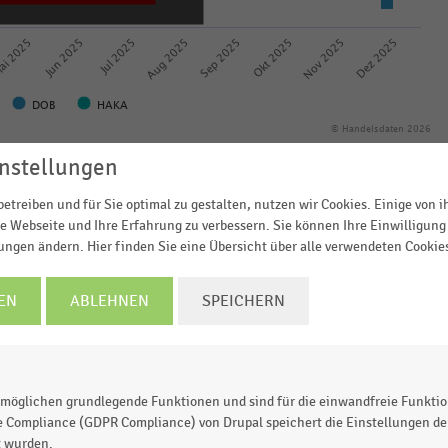
ai 2025
Jun 2025
Jul 2025
Aug 2025
Sep 2025
Okt 2025
Nov 2025
Dez 2025
DOB
HAKA
© Handelsdaten 2026
nstellungen
etreiben und für Sie optimal zu gestalten, nutzen wir Cookies. Einige von 
e Webseite und Ihre Erfahrung zu verbessern. Sie können Ihre Einwilligung 
veränderung im stationären Modeeinzelhandel in
lungen ändern. Hier finden Sie eine Übersicht über alle verwendeten Cookie
werpunkt (im Vergleich zum Vorjahresmonat). Bei
EN
ABLEHNEN
SPEICHERN
gen
die Umsätze im Januar 2025 um 8 Prozent gegenübe
d Knabenanzüge
gingen dagegen um 7 Prozent gegenüb
möglichen grundlegende Funktionen und sind für die einwandfreie Funktio
e Compliance (GDPR Compliance) von Drupal speichert die Einstellungen der
t wurden.