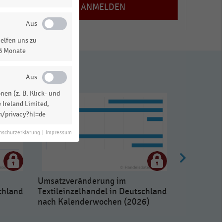
elfen uns zu
13 Monate
en (z. B. Klick- und
 Ireland Limited,
m/privacy?hl=de
nschutzerklärung
|
Impressum
Umsatzveränderung im
chland
Textileinzelhandel in Deutschland
nach Kalenderwochen (2026)