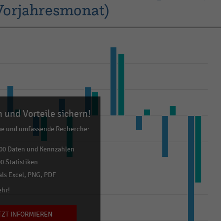
Vorjahresmonat)
 und Vorteile sichern!
me und umfassende Recherche:
00 Daten und Kennzahlen
0 Statistiken
ls Excel, PNG, PDF
ehr!
TZT INFORMIEREN