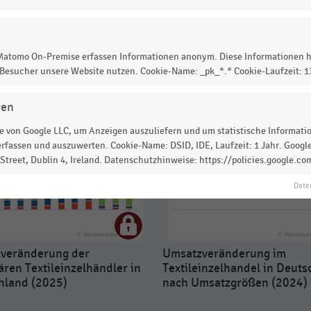
 zur Statistik? Jetzt einloggen oder
informieren
 Matomo On-Premise erfassen Informationen anonym. Diese Informationen h
 Besucher unsere Website nutzen. Cookie-Name: _pk_*.* Cookie-Laufzeit: 
gen
 von Google LLC, um Anzeigen auszuliefern und um statistische Information
rfassen und auszuwerten. Cookie-Name: DSID, IDE, Laufzeit: 1 Jahr. Google
treet, Dublin 4, Ireland. Datenschutzhinweise: https://policies.google.co
Date
veränderung der
Umsatzveränderung im
ären Textileinzelhändler in
Textileinzelhandel in Deuts
hland (2025)
nach Umsatzgrößen (2024)