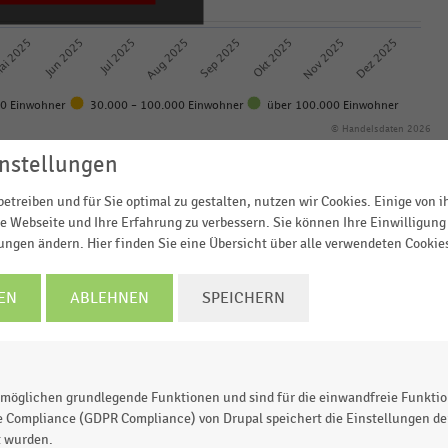
ai 2025
Jun 2025
Jul 2025
Aug 2025
Sep 2025
Okt 2025
Nov 2025
Dez 2025
00 Einwohner
30.000 - 100.000 Einwohner
über 100.000 Einwohner
© Handelsdaten 2026
nstellungen
etreiben und für Sie optimal zu gestalten, nutzen wir Cookies. Einige von 
e Webseite und Ihre Erfahrung zu verbessern. Sie können Ihre Einwilligung 
lungen ändern. Hier finden Sie eine Übersicht über alle verwendeten Cookie
m deutschen stationären Textileinzelhandel im Jahr 202
t). In
Städten mit mehr als 100.000 Einwohnern
meldet
EN
ABLEHNEN
SPEICHERN
2025
einen hohen zweistelligen
Umsatzrückgang von 2
möglichen grundlegende Funktionen und sind für die einwandfreie Funktio
e Compliance (GDPR Compliance) von Drupal speichert die Einstellungen der
t wurden.