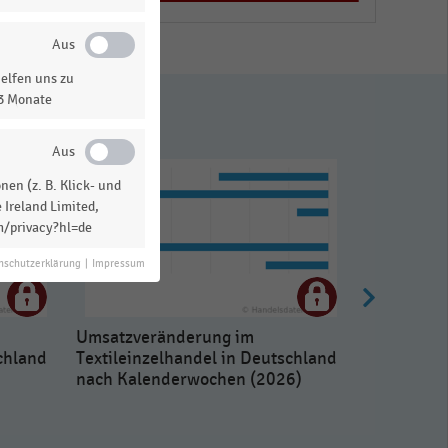
elfen uns zu
13 Monate
en (z. B. Klick- und
 Ireland Limited,
m/privacy?hl=de
nschutzerklärung
|
Impressum
Umsatzveränderung im
chland
Textileinzelhandel in Deutschland
nach Kalenderwochen (2026)
Umsatzver