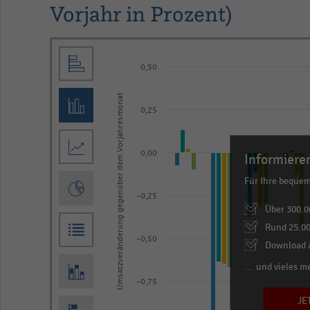
Vorjahr in Prozent)
Bar
Chart
graphic.
chart
0,50
with
Umsatzveränderung gegenüber dem Vorjahresmonat
4
0,25
data
series.
The
0,00
Informieren
chart
Für Ihre beque
has
-0,25
Über 300.0
1
Rund 25.00
X
-0,50
Download a
axis
… und vieles m
displaying
-0,75
categories.
JE