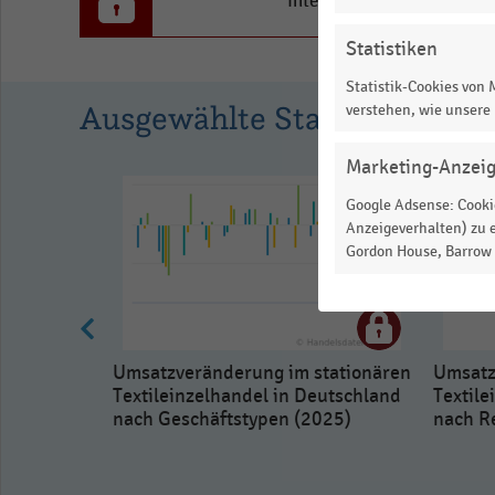
to
Interesse an den Inhalten
0.5747.
Statistiken
View
as
Statistik-Cookies von
data
Ausgewählte Statistiken
verstehen, wie unsere
table.
Marketing-Anzei
Google Adsense: Cookie
Anzeigeverhalten) zu e
Gordon House, Barrow S
Umsatzveränderung im stationären
Umsatz
Textileinzelhandel in Deutschland
Textile
nach Geschäftstypen (2025)
nach R
tigen