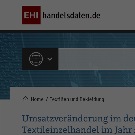
ALLE INHALTE
Home
Textilien und Bekleidung
Pfadnavigation
Umsatzveränderung im deu
Textileinzelhandel im Jah