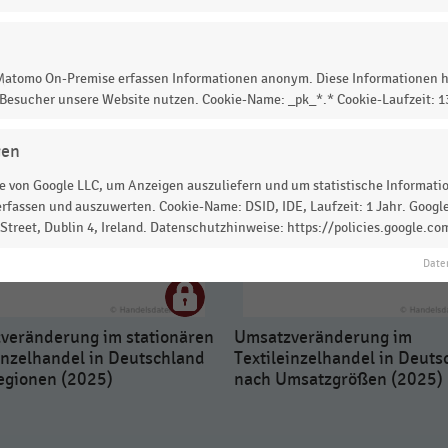
 zur Statistik? Jetzt einloggen oder
informieren
 Matomo On-Premise erfassen Informationen anonym. Diese Informationen h
 Besucher unsere Website nutzen. Cookie-Name: _pk_*.* Cookie-Laufzeit: 
gen
 von Google LLC, um Anzeigen auszuliefern und um statistische Information
rfassen und auszuwerten. Cookie-Name: DSID, IDE, Laufzeit: 1 Jahr. Google
treet, Dublin 4, Ireland. Datenschutzhinweise: https://policies.google.co
Date
veränderung im stationären
Umsatzveränderung im
inzelhandel in Deutschland
Textileinzelhandel in Deuts
egionen (2025)
nach Umsatzgrößen (2025)