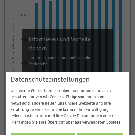
13
bars.
0,80
The
Anzahl der Oil!-Tankstellen (absolut)
chart
has
Informieren und Vorteile
1
0,60
X
sichern!
axis
Für Ihre bequeme und umfassende
displaying
Recherche:
0,40
categories.
Über 300.000 Daten und Kennzahlen
Range:
Datenschutzeinstellungen
Rund 25.000 Statistiken
13
0,20
Um unsere Webseite zu betreiben und für Sie optimal zu
categories.
Download als Excel, PNG, PDF
gestalten, nutzen wir Cookies. Einige von ihnen sind
The
… und vieles mehr!
notwendig, andere helfen uns unsere Webseite und Ihre
chart
Erfahrung zu verbessern. Sie können Ihre Einwilligung
0,00
has
jederzeit widerrufen und Ihre Cookie Einstellungen ändern.
JETZT INFORMIEREN
2023
2026
2016
2019
2022
2025
2015
2018
2021
2024
2014
2017
2020
Hier finden Sie eine Übersicht über alle verwendeten Cookies.
1
© Handelsdaten 2026
Y
End