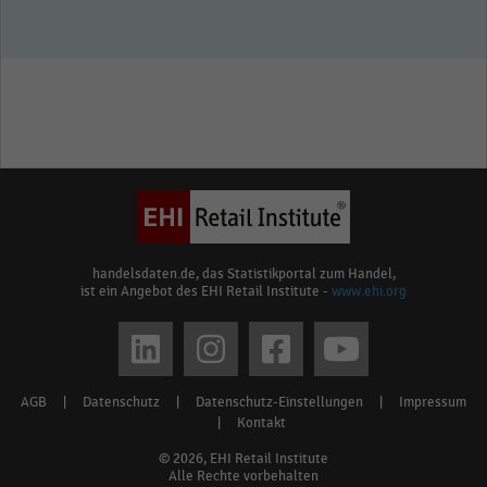
handelsdaten.de, das Statistikportal zum Handel,
ist ein Angebot des EHI Retail Institute -
www.ehi.org
Social
media
AGB
|
Datenschutz
|
Datenschutz-Einstellungen
|
Impressum
Footer
links
|
Kontakt
menu
© 2026, EHI Retail Institute
Alle Rechte vorbehalten