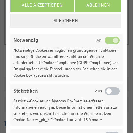
of
axis
ALLE AKZEPTIEREN
ABLEHNEN
interactive
displaying
chart
COOKIE-
Anzahl
SPEICHERN
EINSTELLUNGEN
der
ÄNDERN
Oil!-
Tankstellen
Notwendig
(absolut).
Notwendige Cookies ermöglichen grundlegende Funktionen
Range:
und sind für die einwandfreie Funktion der Website
0
erforderlich. EU Cookie Compliance (GDPR Compliance) von
Merken
Teilen
to
Drupal speichert die Einstellungen der Besucher, die in der
Cookie Box ausgewählt wurden.
1.0574892489270387.
Downloads
View
as
Statistiken
data
table.
Statistik-Cookies von Matomo On-Premise erfassen
Katalogisierung
Informationen anonym. Diese Informationen helfen uns zu
verstehen, wie unsere Besucher unsere Website nutzen.
Cookie-Name: _pk_*.* Cookie-Laufzeit: 13 Monate
Lesehilfe