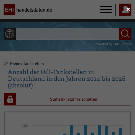
Main
navigation
ALLE INHALTE
Powered by
FACT-Finder
Home
Tankstellen
Pfadnavigation
Anzahl der Oil!-Tankstellen in
Deutschland in den Jahren 2014 bis 2026
(absolut)
Statistik jetzt freischalten
Bar
Chart
graphic.
chart
1,00
with