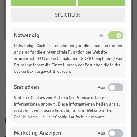
displaying
chart
Anzahl
COOKIE-
SPEICHERN
der
EINSTELLUNGEN
ÄNDERN
Straßentankstellen
(absolut).
Notwendig
Range:
Notwendige Cookies ermöglichen grundlegende Funktionen
0
und sind für die einwandfreie Funktion der Website
to
erforderlich. EU Cookie Compliance (GDPR Compliance) von
Merken
Teilen
1.0894522197309415.
Drupal speichert die Einstellungen der Besucher, die in der
Cookie Box ausgewählt wurden.
View
as
Downloads
data
Statistiken
table.
Statistik-Cookies von Matomo On-Premise erfassen
Katalogisierung
Informationen anonym. Diese Informationen helfen uns zu
verstehen, wie unsere Besucher unsere Website nutzen.
Cookie-Name: _pk_*.* Cookie-Laufzeit: 13 Monate
Lesehilfe
Marketing-Anzeigen