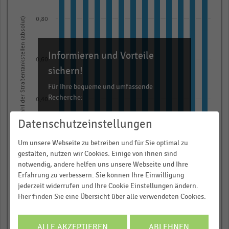
bars.
The
Anzahl der Straßentankstellen (absolut)
0,80
chart
has
Informieren und Vorteile
1
0,60
X
sichern!
axis
Für Ihre bequeme und umfassende
displaying
Recherche:
0,40
categories.
Über 300.000 Daten und Kennzahlen
Range:
Datenschutzeinstellungen
Rund 25.000 Statistiken
13
0,20
Um unsere Webseite zu betreiben und für Sie optimal zu
categories.
Download als Excel, PNG, PDF
gestalten, nutzen wir Cookies. Einige von ihnen sind
The
… und vieles mehr!
notwendig, andere helfen uns unsere Webseite und Ihre
chart
Erfahrung zu verbessern. Sie können Ihre Einwilligung
0,00
has
JETZT INFORMIEREN
jederzeit widerrufen und Ihre Cookie Einstellungen ändern.
2023
2026
2016
2019
2022
2025
2015
2018
2021
2024
2014
2017
2020
1
Hier finden Sie eine Übersicht über alle verwendeten Cookies.
© Handelsdaten 2026
Y
End
of
axis
ALLE AKZEPTIEREN
ABLEHNEN
interactive