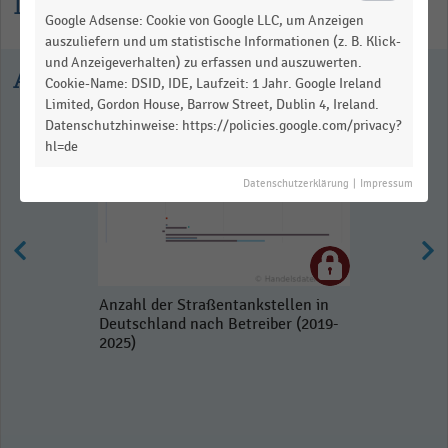
Informationen zur Statistik
Google Adsense: Cookie von Google LLC, um Anzeigen
auszuliefern und um statistische Informationen (z. B. Klick-
und Anzeigeverhalten) zu erfassen und auszuwerten.
Ausgewählte Statistiken
Cookie-Name: DSID, IDE, Laufzeit: 1 Jahr. Google Ireland
Limited, Gordon House, Barrow Street, Dublin 4, Ireland.
Datenschutzhinweise: https://policies.google.com/privacy?
hl=de
Datenschutzerklärung
|
Impressum
Anzahl der Straßentankstellen in
Deutschland nach Betreiber (2019-
2025)