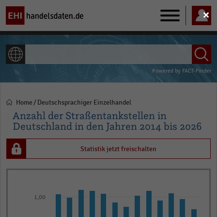
Main
navigation
ALLE INHALTE
Powered by
FACT-Finder
Home
Deutschsprachiger Einzelhandel
Pfadnavigation
Anzahl der Straßentankstellen in
Deutschland in den Jahren 2014 bis 2026
Statistik jetzt freischalten
Bar
Chart
graphic.
chart
1,00
with
13