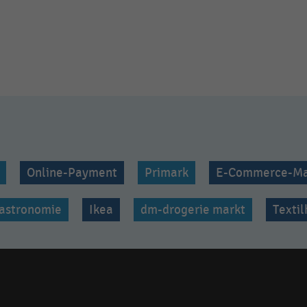
Online-Payment
Primark
E-Commerce-Ma
astronomie
Ikea
dm-drogerie markt
Texti
Social