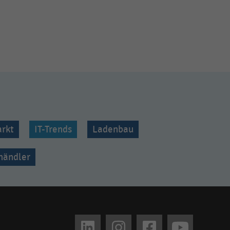
rkt
IT-Trends
Ladenbau
lhändler