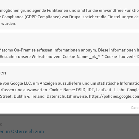
möglichen grundlegende Funktionen und sind für die einwandfreie Funktio
nen zum Muttertag im
e Compliance (GDPR Compliance) von Drupal speichert die Einstellungen der
t wurden.
terreich (2016-2026)
 Matomo On-Premise erfassen Informationen anonym. Diese Informationen h
 Besucher unsere Website nutzen. Cookie-Name: _pk_*.* Cookie-Laufzeit: 
gen
n der Schweiz (2011-2025)
 von Google LLC, um Anzeigen auszuliefern und um statistische Information
rfassen und auszuwerten. Cookie-Name: DSID, IDE, Laufzeit: 1 Jahr. Google
IK
treet, Dublin 4, Ireland. Datenschutzhinweise: https://policies.google.co
en in Österreich zum
)
Date
IK
en in Österreich zum