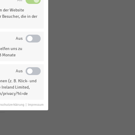
D-A-CH-Region
n der Website
Weltweit
 Besucher, die in der
MEHR ANZEIGEN
elfen uns zu
13 Monate
en (z. B. Klick- und
 Ireland Limited,
m/privacy?hl=de
nschutzerklärung
|
Impressum