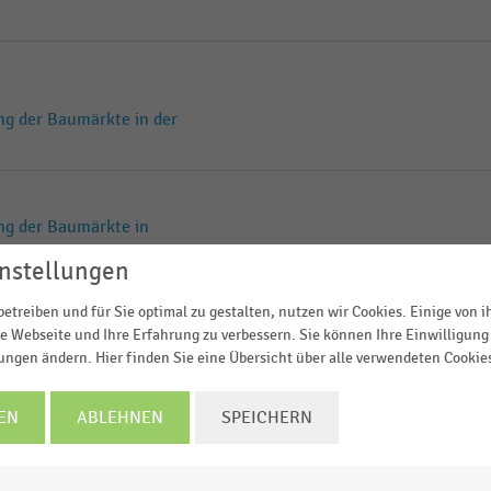
ng der Baumärkte in der
ng der Baumärkte in
nstellungen
etreiben und für Sie optimal zu gestalten, nutzen wir Cookies. Einige von 
ssmann in Deutschland
e Webseite und Ihre Erfahrung zu verbessern. Sie können Ihre Einwilligung 
lungen ändern. Hier finden Sie eine Übersicht über alle verwendeten Cookie
EN
ABLEHNEN
SPEICHERN
EDINGUNGEN
|
STATISTIK
and (2010-2025)