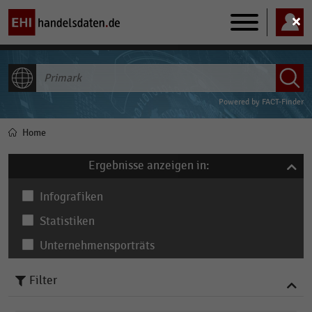
Main
navigation
ALLE INHALTE
Powered by
FACT-Finder
Home
Pfadnavigation
Ergebnisse anzeigen in:
Infografiken
Statistiken
Unternehmensporträts
Filter