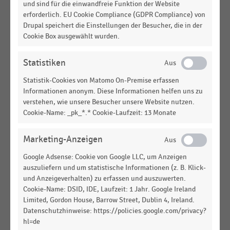
und sind für die einwandfreie Funktion der Website
TEXTILIEN UND BEKLEIDUNG
|
STATISTIK
erforderlich. EU Cookie Compliance (GDPR Compliance) von
Gesamtverkaufsfläche des Textildiscounters
Drupal speichert die Einstellungen der Besucher, die in der
Primark in Deutschland (2013/2014-2024/2025)
Cookie Box ausgewählt wurden.
TEXTILIEN UND BEKLEIDUNG
|
STATISTIK
Statistiken
EBIT des Textildiscounters Primark in Deutschland
(2019/2020-2022/2023)
Statistik-Cookies von Matomo On-Premise erfassen
Informationen anonym. Diese Informationen helfen uns zu
TEXTILIEN UND BEKLEIDUNG
|
STATISTIK
verstehen, wie unsere Besucher unsere Website nutzen.
Umsatzrendite des Textildiscounters Primark in
Cookie-Name: _pk_*.* Cookie-Laufzeit: 13 Monate
Deutschland (2019/2020-2022/2023)
Marketing-Anzeigen
TEXTILIEN UND BEKLEIDUNG
|
STATISTIK
Durchschnittliche Verkaufsfläche der Primark-
Google Adsense: Cookie von Google LLC, um Anzeigen
Filialen in Deutschland (2013/2014-2024/2025)
auszuliefern und um statistische Informationen (z. B. Klick-
und Anzeigeverhalten) zu erfassen und auszuwerten.
TEXTILIEN UND BEKLEIDUNG
|
STATISTIK
Cookie-Name: DSID, IDE, Laufzeit: 1 Jahr. Google Ireland
Jahresüberschuss/-verlust des Textildiscounters
Limited, Gordon House, Barrow Street, Dublin 4, Ireland.
Primark in Deutschland (2019/2020-2022/2023)
Datenschutzhinweise: https://policies.google.com/privacy?
hl=de
TEXTILIEN UND BEKLEIDUNG
|
STATISTIK