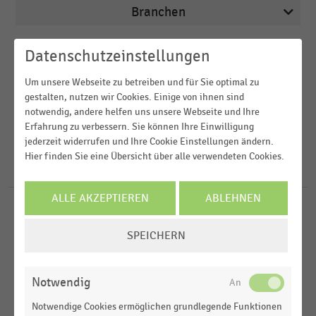
Branchen
Veröffentlichungsdatum
Datenschutzeinstellungen
Arbeitsmarkt
2026
Um unsere Webseite zu betreiben und für Sie optimal zu
Bau- und Heimwerkermärkte
Region
gestalten, nutzen wir Cookies. Einige von ihnen sind
2025
Deutschsprachiger Einzelhandel
notwendig, andere helfen uns unsere Webseite und Ihre
Erfahrung zu verbessern. Sie können Ihre Einwilligung
2024
FILTER ZURÜCKSETZEN
Drogerien und Drogeriemärkte
jederzeit widerrufen und Ihre Cookie Einstellungen ändern.
Deutschland
2023
Hier finden Sie eine Übersicht über alle verwendeten Cookies.
E-Commerce
Österreich
194
Ergebnisse für
Primark
2022
Weltweit
MEHR ANZEIGEN
ALLE AKZEPTIEREN
ABLEHNEN
TEXTILIEN UND
MEHR ANZEIGEN
UNTERNEHMENSPORTRÄTS
Frankreich
COOKIE-
BEKLEIDUNG
|
SPEICHERN
Spanien
Primark
EINSTELLUNGEN
ÄNDERN
TEXTILIEN UND BEKLEIDUNG
|
STATISTIK
MEHR ANZEIGEN
Notwendig
Umsatz von Primark in Deutschland (2019/2020-
2022/2023)
Notwendige Cookies ermöglichen grundlegende Funktionen