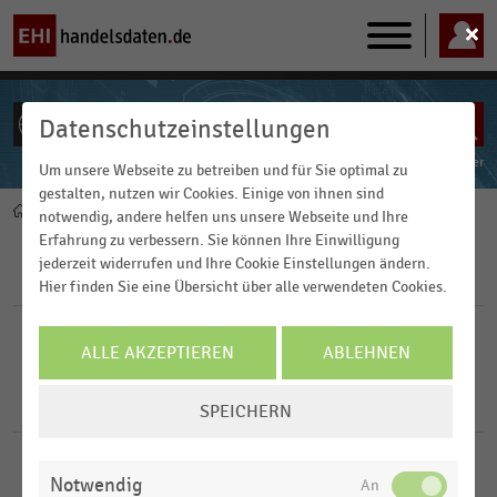
Main
navigation
Datenschutzeinstellungen
ALLE INHALTE
Powered by
FACT-Finder
Um unsere Webseite zu betreiben und für Sie optimal zu
gestalten, nutzen wir Cookies. Einige von ihnen sind
Home
Pfadnavigation
notwendig, andere helfen uns unsere Webseite und Ihre
Erfahrung zu verbessern. Sie können Ihre Einwilligung
jederzeit widerrufen und Ihre Cookie Einstellungen ändern.
Filter
Hier finden Sie eine Übersicht über alle verwendeten Cookies.
FILTER ZURÜCKSETZEN
ALLE AKZEPTIEREN
ABLEHNEN
COOKIE-
2
Ergebnisse für
kd Kaiser's Drugstore
SPEICHERN
EINSTELLUNGEN
ÄNDERN
DROGERIEN UND DROGERIEMÄRKTE
|
STATISTIK
Notwendig