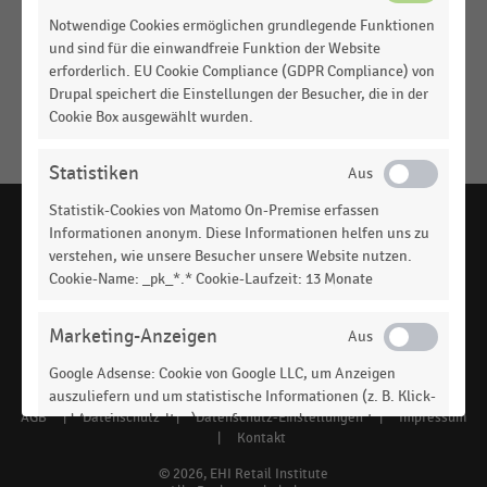
Beliebteste Drogeriemärkte nach Anzahl der
Notwendige Cookies ermöglichen grundlegende Funktionen
Kunden (2010-2018)
und sind für die einwandfreie Funktion der Website
erforderlich. EU Cookie Compliance (GDPR Compliance) von
DROGERIEN UND DROGERIEMÄRKTE
|
STATISTIK
In den letzten 6 Monaten besuchte Drogeriemärkte
Drupal speichert die Einstellungen der Besucher, die in der
Cookie Box ausgewählt wurden.
(2010-2018)
Keine
MEHR
Statistiken
Ergebnisse
ANZEIGEN
gefunden
Statistik-Cookies von Matomo On-Premise erfassen
für
Informationen anonym. Diese Informationen helfen uns zu
verstehen, wie unsere Besucher unsere Website nutzen.
"
kd
Cookie-Name: _pk_*.* Cookie-Laufzeit: 13 Monate
Kaiser's
handelsdaten.de, das Statistikportal zum Handel,
ist ein Angebot des EHI Retail Institute -
www.ehi.org
Drugstore
"
Marketing-Anzeigen
Bitte
Social
überprüfen
Google Adsense: Cookie von Google LLC, um Anzeigen
media
Sie
auszuliefern und um statistische Informationen (z. B. Klick-
AGB
|
Datenschutz
|
Datenschutz-Einstellungen
|
Impressum
und Anzeigeverhalten) zu erfassen und auszuwerten.
Footer
die
links
|
Kontakt
Cookie-Name: DSID, IDE, Laufzeit: 1 Jahr. Google Ireland
Rechtschreibung
menu
Limited, Gordon House, Barrow Street, Dublin 4, Ireland.
© 2026, EHI Retail Institute
oder