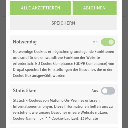
2020
Factory-Outlet-Center
ALLE AKZEPTIEREN
ABLEHNEN
5
Ergebnisse für
edinger Fachmarkt
2018
Gartencenter und Blumenfachhandel
COOKIE-
2017
Shopping-Center
SPEICHERN
EINSTELLUNGEN
E-COMMERCE
|
STATISTIK
2016
ÄNDERN
Top 10 der größten Online-Shops für Bau- und
Heimwerker- sowie Gartenbedarf in Deutschland
Notwendig
nach Umsatz (2019)
Notwendige Cookies ermöglichen grundlegende Funktionen
und sind für die einwandfreie Funktion der Website
E-COMMERCE
|
STATISTIK
erforderlich. EU Cookie Compliance (GDPR Compliance) von
Top 10 der größten Online-Shops für Bau- und
Drupal speichert die Einstellungen der Besucher, die in der
Heimwerker- sowie Gartenbedarf in Deutschland
Cookie Box ausgewählt wurden.
nach Umsatz (2016)
E-COMMERCE
|
STATISTIK
Statistiken
Top 10 der größten Online-Shops für Bau- und
Statistik-Cookies von Matomo On-Premise erfassen
Heimwerker- sowie Gartenbedarf in Deutschland
Informationen anonym. Diese Informationen helfen uns zu
nach Umsatz (2017)
verstehen, wie unsere Besucher unsere Website nutzen.
Cookie-Name: _pk_*.* Cookie-Laufzeit: 13 Monate
E-COMMERCE
|
STATISTIK
Top 10 Online-Shops für Gartenbedarf in