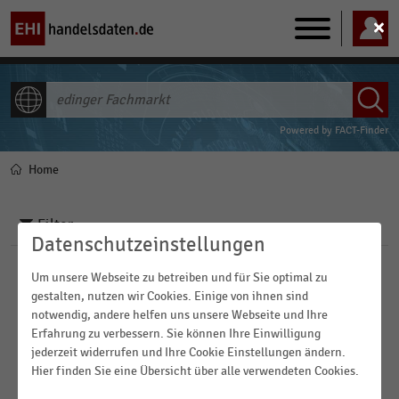
Main
navigation
ALLE INHALTE
Powered by
FACT-Finder
Home
Pfadnavigation
Filter
Datenschutzeinstellungen
Um unsere Webseite zu betreiben und für Sie optimal zu
Branchen
gestalten, nutzen wir Cookies. Einige von ihnen sind
notwendig, andere helfen uns unsere Webseite und Ihre
Veröffentlichungsdatum
Erfahrung zu verbessern. Sie können Ihre Einwilligung
Bau- und Heimwerkermärkte
jederzeit widerrufen und Ihre Cookie Einstellungen ändern.
2021
Hier finden Sie eine Übersicht über alle verwendeten Cookies.
E-Commerce
FILTER ZURÜCKSETZEN