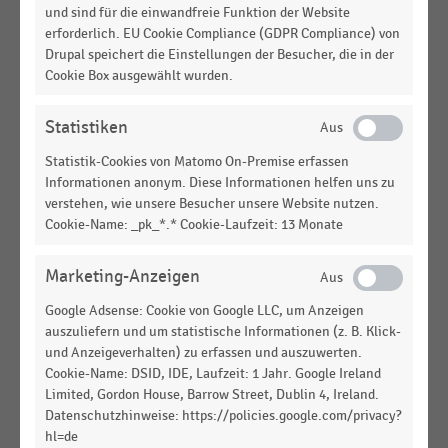
und sind für die einwandfreie Funktion der Website
DEUTSCHSPRACHIGER EINZELHANDEL
|
STATISTIK
erforderlich. EU Cookie Compliance (GDPR Compliance) von
Umsatz der Unternehmen der Migros-Gruppe im
Drupal speichert die Einstellungen der Besucher, die in der
Einzelhandel (2020-2025)
Cookie Box ausgewählt wurden.
BUCHHANDEL
|
UNTERNEHMENSPORTRÄTS
Statistiken
Hugendubel
Statistik-Cookies von Matomo On-Premise erfassen
Informationen anonym. Diese Informationen helfen uns zu
DEUTSCHSPRACHIGER EINZELHANDEL
|
STATISTIK
verstehen, wie unsere Besucher unsere Website nutzen.
Cewe-Fotobuch: Absatz europaweit (2016-2025)
Cookie-Name: _pk_*.* Cookie-Laufzeit: 13 Monate
E-COMMERCE
|
STATISTIK
Marketing-Anzeigen
Top 10 der größten Online-Shops mit
Hauptproduktsegment Medien in Deutschland
Google Adsense: Cookie von Google LLC, um Anzeigen
auszuliefern und um statistische Informationen (z. B. Klick-
(2024)
und Anzeigeverhalten) zu erfassen und auszuwerten.
Cookie-Name: DSID, IDE, Laufzeit: 1 Jahr. Google Ireland
DEUTSCHSPRACHIGER EINZELHANDEL
|
STATISTIK
Umsatz der Migros-Gruppe im Bereich
Limited, Gordon House, Barrow Street, Dublin 4, Ireland.
Datenschutzhinweise: https://policies.google.com/privacy?
Einzelhandel (2014-2024)
hl=de