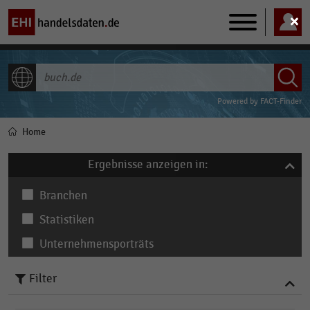
Main
navigation
ALLE INHALTE
Powered by
FACT-Finder
Home
Pfadnavigation
Ergebnisse anzeigen in:
Branchen
Statistiken
Unternehmensporträts
Filter