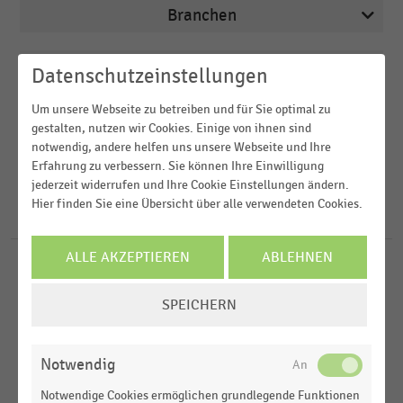
Branchen
Veröffentlichungsdatum
Datenschutzeinstellungen
Arbeitsmarkt
2026
Bäckereien
Um unsere Webseite zu betreiben und für Sie optimal zu
Region
gestalten, nutzen wir Cookies. Einige von ihnen sind
2025
Bau- und Heimwerkermärkte
notwendig, andere helfen uns unsere Webseite und Ihre
Erfahrung zu verbessern. Sie können Ihre Einwilligung
2024
FILTER ZURÜCKSETZEN
BBO-/PBS-Handel
Deutschland
jederzeit widerrufen und Ihre Cookie Einstellungen ändern.
2023
Buchhandel
Hier finden Sie eine Übersicht über alle verwendeten Cookies.
Österreich
263
Ergebnisse für
buch.de
2022
Schweiz
MEHR ANZEIGEN
ALLE AKZEPTIEREN
ABLEHNEN
E-COMMERCE UND VERSANDHANDEL
MEHR ANZEIGEN
|
STATISTIK
D-A-CH-Region
Umsatz im B2C-Online- und Versandhandel in der
COOKIE-
SPEICHERN
Weltweit
Schweiz nach Sortimenten (2021-2025)
EINSTELLUNGEN
ÄNDERN
BRANCHEN
MEHR ANZEIGEN
Notwendig
Buchhandel
Notwendige Cookies ermöglichen grundlegende Funktionen