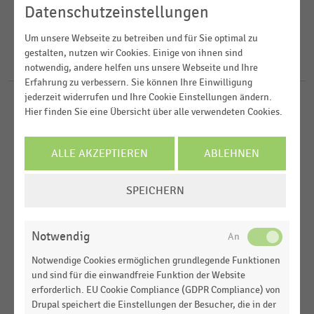
2023
E-Commerce und Versandhandel
Datenschutzeinstellungen
2022
FILTER ZURÜCKSETZEN
Internationaler Handel
Deutschland
Um unsere Webseite zu betreiben und für Sie optimal zu
2021
gestalten, nutzen wir Cookies. Einige von ihnen sind
Spielwarenhandel
Österreich
17
Ergebnisse für
baby-walz
notwendig, andere helfen uns unsere Webseite und Ihre
2020
Erfahrung zu verbessern. Sie können Ihre Einwilligung
Weltweit
MEHR ANZEIGEN
jederzeit widerrufen und Ihre Cookie Einstellungen ändern.
E-COMMERCE
MEHR ANZEIGEN
|
STATISTIK
Hier finden Sie eine Übersicht über alle verwendeten Cookies.
Top 100 der Online-Shops in Österreich nach
Umsatz (2024)
ALLE AKZEPTIEREN
ABLEHNEN
E-COMMERCE
|
STATISTIK
COOKIE-
Top 5 der größten Online-Shops für Spielwaren und
SPEICHERN
Babybedarf in Deutschland nach Umsatz (2022)
EINSTELLUNGEN
ÄNDERN
E-COMMERCE
|
STATISTIK
Notwendig
Top 5 der größten Online-Shops für Spielwaren und
Babybedarf in Deutschland nach Umsatz (2021)
Notwendige Cookies ermöglichen grundlegende Funktionen
und sind für die einwandfreie Funktion der Website
E-COMMERCE
|
STATISTIK
erforderlich. EU Cookie Compliance (GDPR Compliance) von
Top 100 der Online-Shops in Deutschland nach
Drupal speichert die Einstellungen der Besucher, die in der