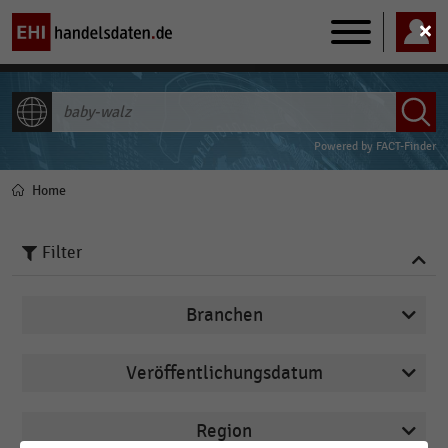
Main
navigation
ALLE INHALTE
Powered by
FACT-Finder
Home
Pfadnavigation
Filter
Branchen
Veröffentlichungsdatum
Bau- und Heimwerkermärkte
2025
E-Commerce
Region