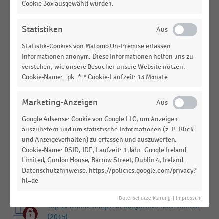
Umsatz (2020)
Cookie Box ausgewählt wurden.
E-COMMERCE
|
STATISTIK
Statistiken
Top 100 der Online-Shops in Deutschland nach
Umsatz (2019)
Statistik-Cookies von Matomo On-Premise erfassen
Informationen anonym. Diese Informationen helfen uns zu
E-COMMERCE
|
STATISTIK
verstehen, wie unsere Besucher unsere Website nutzen.
Top 10 der größten Online-Shops für Spielwaren
Cookie-Name: _pk_*.* Cookie-Laufzeit: 13 Monate
und Babybedarf in Deutschland nach Umsatz
(2019)
Marketing-Anzeigen
E-COMMERCE
|
STATISTIK
Google Adsense: Cookie von Google LLC, um Anzeigen
Top 5 der größten Online-Shops für Spielwaren und
auszuliefern und um statistische Informationen (z. B. Klick-
Babybedarf in Deutschland nach Umsatz (2016)
und Anzeigeverhalten) zu erfassen und auszuwerten.
Cookie-Name: DSID, IDE, Laufzeit: 1 Jahr. Google Ireland
E-COMMERCE
|
STATISTIK
Limited, Gordon House, Barrow Street, Dublin 4, Ireland.
Top 5 der größten Online-Shops für Spielwaren und
Datenschutzhinweise: https://policies.google.com/privacy?
Babybedarf in Deutschland nach Umsatz (2017)
hl=de
E-COMMERCE
|
STATISTIK
Datenschutzerklärung
|
Impressum
Top 10 Online-Shops für Babyartikel nach Umsatz
(2015)