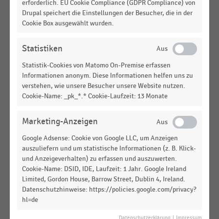
erforderlich. EU Cookie Compliance (GDPR Compliance) von
LEBENSMITTELHANDEL
|
STATISTIK
Drupal speichert die Einstellungen der Besucher, die in der
Top-10-E-Food-Online-Shops in Deutschland nach
Cookie Box ausgewählt wurden.
Onlineshop-Maturity-Index (2018)
Statistiken
E-COMMERCE
|
STATISTIK
Bekanntheitsgrad von Online-Händlern für
Statistik-Cookies von Matomo On-Premise erfassen
Lebensmittel bei E-Food-Kunden in Deutschland
Informationen anonym. Diese Informationen helfen uns zu
(2016)
verstehen, wie unsere Besucher unsere Website nutzen.
Cookie-Name: _pk_*.* Cookie-Laufzeit: 13 Monate
LEBENSMITTELHANDEL
|
STATISTIK
Umsatz der größten Online-Shops für
Marketing-Anzeigen
Lebensmittel in Deutschland (2015)
Google Adsense: Cookie von Google LLC, um Anzeigen
E-COMMERCE
|
STATISTIK
auszuliefern und um statistische Informationen (z. B. Klick-
Bekanntheitsgrad von Online-Händlern für
und Anzeigeverhalten) zu erfassen und auszuwerten.
Lebensmittel bei E-Food-Kunden in Deutschland
Cookie-Name: DSID, IDE, Laufzeit: 1 Jahr. Google Ireland
(2019)
Limited, Gordon House, Barrow Street, Dublin 4, Ireland.
Datenschutzhinweise: https://policies.google.com/privacy?
LEBENSMITTELHANDEL
|
STATISTIK
hl=de
Top 10 der größten Online-Shops für Lebensmittel
in Deutschland (2016)
Datenschutzerklärung
|
Impressum