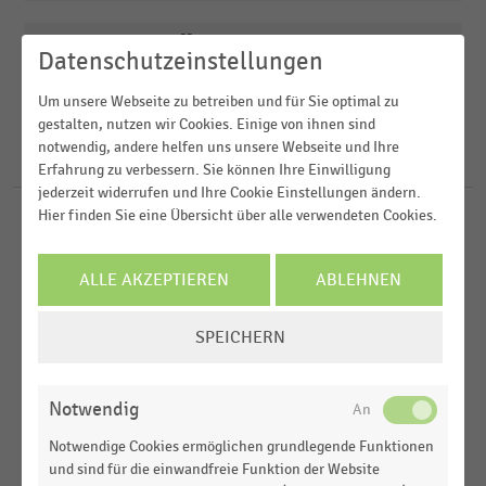
Veröffentlichungsdatum
E-Commerce
Datenschutzeinstellungen
2020
E-Commerce und Versandhandel
Um unsere Webseite zu betreiben und für Sie optimal zu
FILTER ZURÜCKSETZEN
gestalten, nutzen wir Cookies. Einige von ihnen sind
2019
Einkaufsverhalten
notwendig, andere helfen uns unsere Webseite und Ihre
10
Ergebnisse für
allyouneedfresh.de
2018
Lebensmittelhandel
Erfahrung zu verbessern. Sie können Ihre Einwilligung
jederzeit widerrufen und Ihre Cookie Einstellungen ändern.
2017
Hier finden Sie eine Übersicht über alle verwendeten Cookies.
LEBENSMITTELHANDEL
|
INFOGRAFIK
2016
Top 10 der Online-Lebensmittelgeschäfte in
Deutschland
ALLE AKZEPTIEREN
ABLEHNEN
LEBENSMITTELHANDEL
|
STATISTIK
COOKIE-
SPEICHERN
Top 10 der größten Online-Shops für Lebensmittel
EINSTELLUNGEN
in Deutschland (2019)
ÄNDERN
Notwendig
LEBENSMITTELHANDEL
|
STATISTIK
Top 10 der größten Online-Shops für Lebensmittel
Notwendige Cookies ermöglichen grundlegende Funktionen
in Deutschland (2017)
und sind für die einwandfreie Funktion der Website