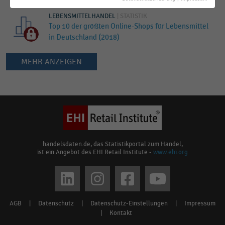
LEBENSMITTELHANDEL
|
STATISTIK
Top 10 der größten Online-Shops für Lebensmittel
in Deutschland (2018)
MEHR ANZEIGEN
Keine
Ergebnisse
gefunden
für
"
allyouneedfresh.de
"
Bitte
handelsdaten.de, das Statistikportal zum Handel,
ist ein Angebot des EHI Retail Institute -
www.ehi.org
überprüfen
Sie
Social
die
media
Rechtschreibung
AGB
|
Datenschutz
|
Datenschutz-Einstellungen
|
Impressum
Footer
oder
links
|
Kontakt
verwenden