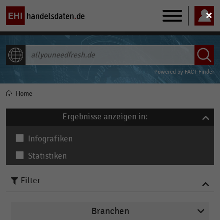
Main
navigation
ALLE INHALTE
Powered by
FACT-Finder
Home
Pfadnavigation
Ergebnisse anzeigen in:
Infografiken
Statistiken
Filter
Branchen