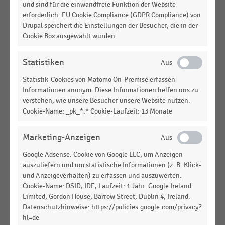
und sind für die einwandfreie Funktion der Website
TEXTILIEN UND BEKLEIDUNG
|
STATISTIK
erforderlich. EU Cookie Compliance (GDPR Compliance) von
Anzahl der Verkaufsstellen von Zara (Inditex) in
Drupal speichert die Einstellungen der Besucher, die in der
der Schweiz (2004-2025)
Cookie Box ausgewählt wurden.
TEXTILIEN UND BEKLEIDUNG
|
STATISTIK
Statistiken
Anzahl der Verkaufsstellen von Zara (Inditex) in
Österreich (2004-2025)
Statistik-Cookies von Matomo On-Premise erfassen
Informationen anonym. Diese Informationen helfen uns zu
TEXTILIEN UND BEKLEIDUNG
|
STATISTIK
verstehen, wie unsere Besucher unsere Website nutzen.
Anzahl der Verkaufsstellen von Inditex in
Cookie-Name: _pk_*.* Cookie-Laufzeit: 13 Monate
Deutschland nach Vertriebslinien (2011-2025)
Marketing-Anzeigen
TEXTILIEN UND BEKLEIDUNG
|
STATISTIK
Anzahl der Mitarbeiter:innen von Inditex in
Google Adsense: Cookie von Google LLC, um Anzeigen
Deutschland (2015-2025)
auszuliefern und um statistische Informationen (z. B. Klick-
und Anzeigeverhalten) zu erfassen und auszuwerten.
TEXTILIEN UND BEKLEIDUNG
|
STATISTIK
Cookie-Name: DSID, IDE, Laufzeit: 1 Jahr. Google Ireland
Anzahl der Mitarbeiter:innen von Inditex in
Limited, Gordon House, Barrow Street, Dublin 4, Ireland.
Österreich (2015-2025)
Datenschutzhinweise: https://policies.google.com/privacy?
hl=de
TEXTILIEN UND BEKLEIDUNG
|
STATISTIK