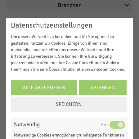
Branchen
Veröffentlichungsdatum
Datenschutzeinstellungen
Arbeitsmarkt
2026
Um unsere Webseite zu betreiben und für Sie optimal zu
Betten, Teppiche und Heimtextilien
Region
gestalten, nutzen wir Cookies. Einige von ihnen sind
2025
Deutschsprachiger Einzelhandel
notwendig, andere helfen uns unsere Webseite und Ihre
Erfahrung zu verbessern. Sie können Ihre Einwilligung
2024
FILTER ZURÜCKSETZEN
E-Commerce
jederzeit widerrufen und Ihre Cookie Einstellungen ändern.
Deutschland
2023
Hier finden Sie eine Übersicht über alle verwendeten Cookies.
E-Commerce und Versandhandel
Österreich
271
Ergebnisse für
Zara
2022
Schweiz
MEHR ANZEIGEN
ALLE AKZEPTIEREN
ABLEHNEN
MÖBEL UND EINRICHTUNG
MEHR ANZEIGEN
|
STATISTIK
Weltweit
COOKIE-
Anzahl der Verkaufsstellen von Zara Home
SPEICHERN
Europa
EINSTELLUNGEN
(Inditex) in Deutschland (2011-2025)
ÄNDERN
TEXTILIEN UND BEKLEIDUNG
|
STATISTIK
MEHR ANZEIGEN
Notwendig
Anzahl der Verkaufsstellen von Zara (Inditex) in
Deutschland (2004-2025)
Notwendige Cookies ermöglichen grundlegende Funktionen