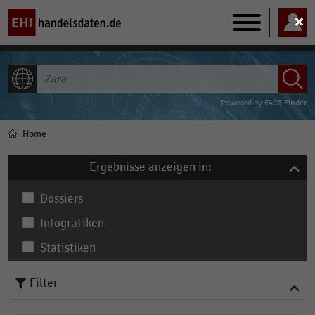
Main
navigation
ALLE INHALTE
Powered by
FACT-Finder
Home
Pfadnavigation
Ergebnisse anzeigen in:
Dossiers
Infografiken
Statistiken
Filter