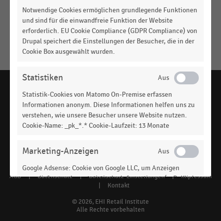
Engagement des deutschsprachigen Handels in
Notwendige Cookies ermöglichen grundlegende Funktionen
Klimaschutzprojekten/-initiativen (2023)
und sind für die einwandfreie Funktion der Website
Keine
erforderlich. EU Cookie Compliance (GDPR Compliance) von
MEHR
Ergebnisse
Drupal speichert die Einstellungen der Besucher, die in der
ANZEIGEN
gefunden
Cookie Box ausgewählt wurden.
für
"
World
Statistiken
Wide
Statistik-Cookies von Matomo On-Premise erfassen
Fund
Informationen anonym. Diese Informationen helfen uns zu
For
verstehen, wie unsere Besucher unsere Website nutzen.
handelsdaten.de, das Statistikportal zum Handel,
Cookie-Name: _pk_*.* Cookie-Laufzeit: 13 Monate
Nature
ist ein Angebot des EHI Retail Institute -
www.ehi.org
(WWF)
"
Social
Marketing-Anzeigen
Bitte
überprüfen
media
Google Adsense: Cookie von Google LLC, um Anzeigen
Sie
AGB
|
Datenschutz
|
Datenschutz-Einstellungen
|
Impressum
Footer
auszuliefern und um statistische Informationen (z. B. Klick-
links
|
Kontakt
die
und Anzeigeverhalten) zu erfassen und auszuwerten.
menu
Cookie-Name: DSID, IDE, Laufzeit: 1 Jahr. Google Ireland
Rechtschreibung
© 2026, EHI Retail Institute
Limited, Gordon House, Barrow Street, Dublin 4, Ireland.
Alle Rechte vorbehalten
oder
Datenschutzhinweise: https://policies.google.com/privacy?