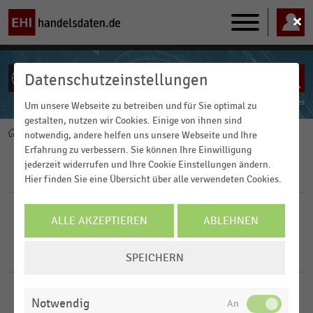
Main
navigation
Datenschutzeinstellungen
ALLE INHALTE
Powered by
FACT-Finder
Um unsere Webseite zu betreiben und für Sie optimal zu
gestalten, nutzen wir Cookies. Einige von ihnen sind
Home
Pfadnavigation
notwendig, andere helfen uns unsere Webseite und Ihre
Erfahrung zu verbessern. Sie können Ihre Einwilligung
jederzeit widerrufen und Ihre Cookie Einstellungen ändern.
Filter
Hier finden Sie eine Übersicht über alle verwendeten Cookies.
FILTER ZURÜCKSETZEN
ALLE AKZEPTIEREN
ABLEHNEN
COOKIE-
1
Ergebnisse für
World Wide Fund For Nature (WWF)
SPEICHERN
EINSTELLUNGEN
ÄNDERN
DEUTSCHSPRACHIGER EINZELHANDEL
|
STATISTIK
Notwendig