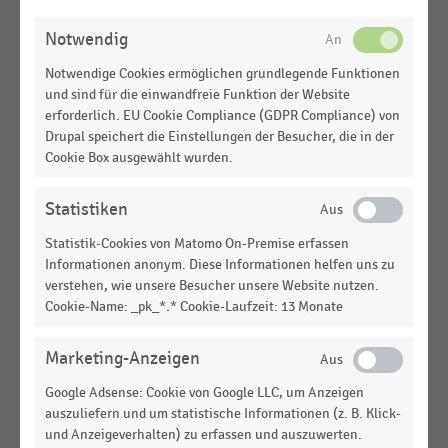
ÄNDERN
Bundesländern (2026)
MEHR ANZEIGEN
Notwendig
GESAMTWIRTSCHAFTLICHE
STATISTIK
Notwendige Cookies ermöglichen grundlegende Funktionen
RAHMENBEDINGUNGEN
|
und sind für die einwandfreie Funktion der Website
Kaufkraftindex je Einwohner:in in Österreich nach
erforderlich. EU Cookie Compliance (GDPR Compliance) von
Bundesländern (2025)
Drupal speichert die Einstellungen der Besucher, die in der
Cookie Box ausgewählt wurden.
GESAMTWIRTSCHAFTLICHE
STATISTIK
RAHMENBEDINGUNGEN
|
Kaufkraft je Einwohner:in in Österreich nach
Statistiken
Bundesländern (2025)
Statistik-Cookies von Matomo On-Premise erfassen
EINKAUFSVERHALTEN
|
STATISTIK
Informationen anonym. Diese Informationen helfen uns zu
Pro-Kopf-Ausgaben zum Muttertag in Österreich
verstehen, wie unsere Besucher unsere Website nutzen.
nach Bundesländern (2026)
Cookie-Name: _pk_*.* Cookie-Laufzeit: 13 Monate
GESAMTWIRTSCHAFTLICHE
STATISTIK
Marketing-Anzeigen
RAHMENBEDINGUNGEN
|
Kaufkraftsumme in Österreich nach
Google Adsense: Cookie von Google LLC, um Anzeigen
Bundesländern (2025)
auszuliefern und um statistische Informationen (z. B. Klick-
und Anzeigeverhalten) zu erfassen und auszuwerten.