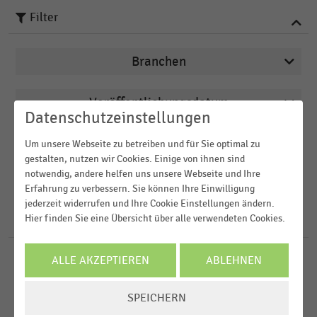
Filter
Branchen
Veröffentlichungsdatum
Apotheken
Datenschutzeinstellungen
2026
Arbeitsmarkt
Region
Um unsere Webseite zu betreiben und für Sie optimal zu
2025
gestalten, nutzen wir Cookies. Einige von ihnen sind
Augenoptiker
notwendig, andere helfen uns unsere Webseite und Ihre
2024
FILTER ZURÜCKSETZEN
Bäckereien
Erfahrung zu verbessern. Sie können Ihre Einwilligung
Deutschland
jederzeit widerrufen und Ihre Cookie Einstellungen ändern.
2023
Bau- und Heimwerkermärkte
Österreich
Hier finden Sie eine Übersicht über alle verwendeten Cookies.
921
Ergebnisse für
Wien
2022
Schweiz
MEHR ANZEIGEN
ALLE AKZEPTIEREN
ABLEHNEN
EINKAUFSVERHALTEN
MEHR ANZEIGEN
|
STATISTIK
D-A-CH-Region
Durchschnittliche Pro-Kopf-Ausgaben der
COOKIE-
Weltweit
Verbraucher:innen in Österreich für
SPEICHERN
EINSTELLUNGEN
Ostergeschenke, -dekoration und -festessen nach