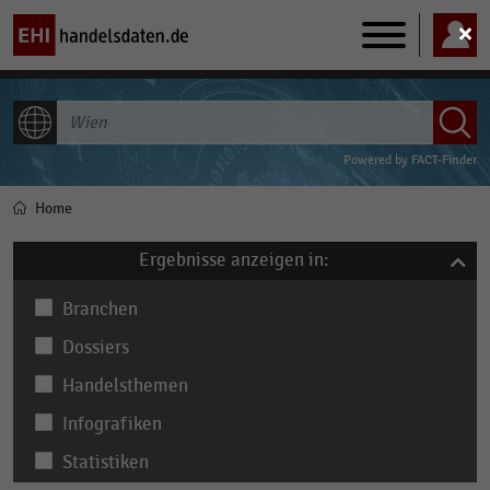
Main
navigation
ALLE INHALTE
Powered by
FACT-Finder
Home
Pfadnavigation
Ergebnisse anzeigen in:
Branchen
Dossiers
Handelsthemen
Infografiken
Statistiken