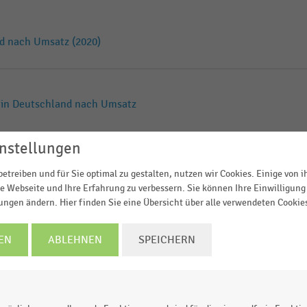
nd nach Umsatz (2020)
n in Deutschland nach Umsatz
nstellungen
nd nach Umsatz (2019)
etreiben und für Sie optimal zu gestalten, nutzen wir Cookies. Einige von 
e Webseite und Ihre Erfahrung zu verbessern. Sie können Ihre Einwilligung 
lungen ändern. Hier finden Sie eine Übersicht über alle verwendeten Cookie
ereich
EN
ABLEHNEN
SPEICHERN
IK
h Branchen (2016)