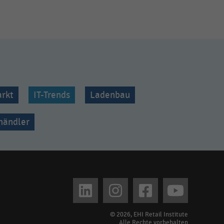
rkt
IT-Trends
Ladenbau
lhändler
© 2026, EHI Retail Institute
Alle Rechte vorbehalten