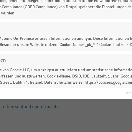
möglichen grundlegende Funktionen und sind für die einwandfreie Funktio
e Compliance (GDPR Compliance) von Drupal speichert die Einstellungen der
t wurden.
nd nach Umsatz (2014)
 Matomo On-Premise erfassen Informationen anonym. Diese Informationen h
 Besucher unsere Website nutzen. Cookie-Name: _pk_*.* Cookie-Laufzeit: 
n in Deutschland nach Umsatz
gen
 von Google LLC, um Anzeigen auszuliefern und um statistische Information
rfassen und auszuwerten. Cookie-Name: DSID, IDE, Laufzeit: 1 Jahr. Google
nd nach Umsatz (2017)
treet, Dublin 4, Ireland. Datenschutzhinweise: https://policies.google.co
Date
n in Deutschland nach Umsatz