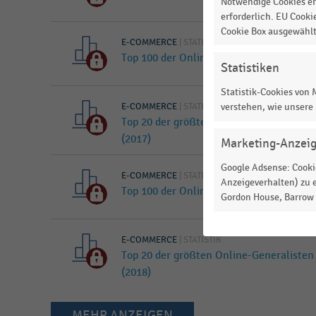
Notwendige Cookies er
erforderlich. EU Cooki
Cookie Box ausgewähl
E-COMMERCE
|
STATISTIK
Top 100 der Online-Shops in Deutschla
Statistiken
Statistik-Cookies von
E-COMMERCE
|
STATISTIK
verstehen, wie unsere
Top 20 der größten Online-Generaliste
(2017)
Marketing-Anzei
Google Adsense: Cookie
E-COMMERCE
|
STATISTIK
Anzeigeverhalten) zu e
Top 100 der Online-Shops in Deutschla
Gordon House, Barrow S
E-COMMERCE
|
STATISTIK
Top 20 der größten Online-Generaliste
(2018)
MEHR ANZEIGEN