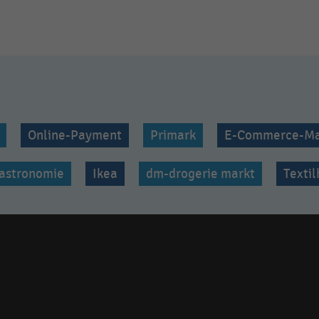
Online-Payment
Primark
E-Commerce-Ma
astronomie
Ikea
dm-drogerie markt
Texti
Social
media