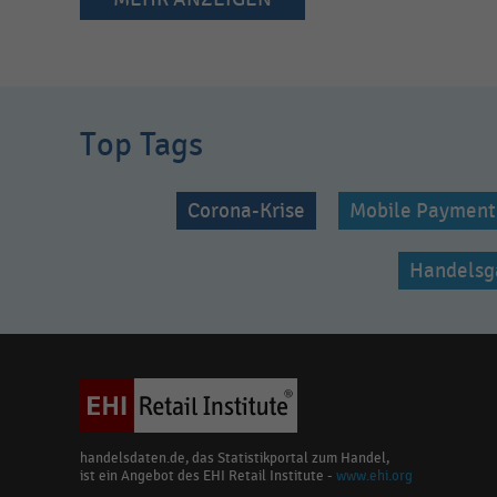
Top Tags
Corona-Krise
Mobile Payment
Handelsg
handelsdaten.de, das Statistikportal zum Handel,
ist ein Angebot des EHI Retail Institute -
www.ehi.org