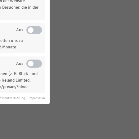
n der Website
 Besucher, die in der
elfen uns zu
13 Monate
en (z. B. Klick- und
 Ireland Limited,
m/privacy?hl=de
nschutzerklärung
|
Impressum