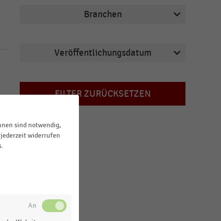
Branchen
Veröffentlichungsdatum
Bau- und Heimwerkermärkte
2021
Deutschsprachiger Einzelhandel
FILTER ZURÜCKSETZEN
2020
E-Commerce
2019
E-Commerce und Versandhandel
ihnen sind notwendig,
2018
jederzeit widerrufen
Möbelhandel
s.
2017
MEHR ANZEIGEN