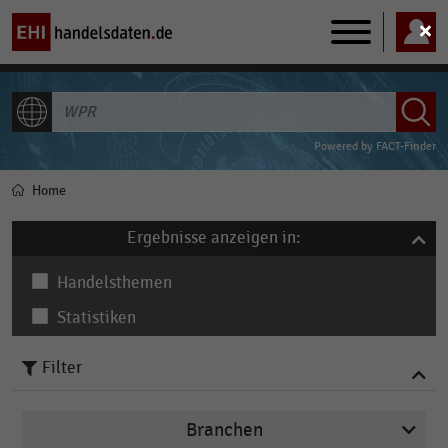
Main
navigation
ALLE INHALTE
Powered by
FACT-Finder
Home
Pfadnavigation
Ergebnisse anzeigen in:
Handelsthemen
Statistiken
Filter
Branchen