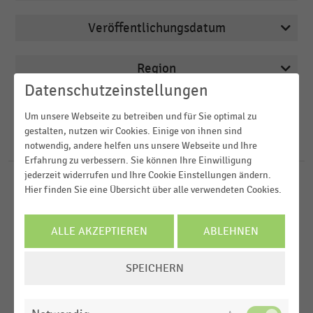
Veröffentlichungsdatum
Deutschsprachiger Einzelhandel
2026
Drogerien und Drogeriemärkte
Region
2025
E-Commerce
Datenschutzeinstellungen
2024
FILTER ZURÜCKSETZEN
Einkaufsverhalten
Um unsere Webseite zu betreiben und für Sie optimal zu
Deutschland
2023
gestalten, nutzen wir Cookies. Einige von ihnen sind
Großhandel
Österreich
118
Ergebnisse für
WPR
notwendig, andere helfen uns unsere Webseite und Ihre
2022
Erfahrung zu verbessern. Sie können Ihre Einwilligung
Schweiz
MEHR ANZEIGEN
jederzeit widerrufen und Ihre Cookie Einstellungen ändern.
LEBENSMITTELHANDEL
MEHR ANZEIGEN
|
STATISTIK
Hier finden Sie eine Übersicht über alle verwendeten Cookies.
USA
Wasch-, Putz-, Reinigungsmittel (WPR):
Umsatzentwicklung im Lebensmittelhandel (2025)
ALLE AKZEPTIEREN
ABLEHNEN
LEBENSMITTELHANDEL
|
STATISTIK
COOKIE-
Umsatz mit Wasch-, Putz- und Reinigungsmitteln
SPEICHERN
EINSTELLUNGEN
im Lebensmittelhandel (2020-2025)
ÄNDERN
LEBENSMITTELHANDEL
|
STATISTIK