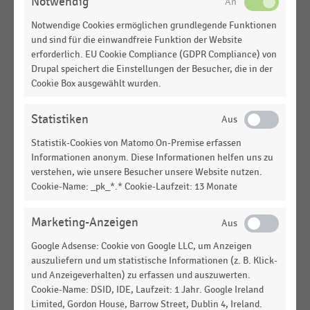
Notwendig
Umsatzverteilung mit Wasch-, Putz- und
Reinigungsmitteln im Lebensmittelhandel (2020-
Notwendige Cookies ermöglichen grundlegende Funktionen
2025)
und sind für die einwandfreie Funktion der Website
erforderlich. EU Cookie Compliance (GDPR Compliance) von
LEBENSMITTELHANDEL
|
STATISTIK
Drupal speichert die Einstellungen der Besucher, die in der
Entwicklung der Ausgaben für FMCG-Produkte im
Cookie Box ausgewählt wurden.
deutschen Einzelhandel nach Sortimenten
(Januar-Februar 2026; kumuliert)
Statistiken
LEBENSMITTELHANDEL
|
STATISTIK
Statistik-Cookies von Matomo On-Premise erfassen
Entwicklung der Ausgaben für FMCG-Produkte im
Informationen anonym. Diese Informationen helfen uns zu
deutschen Einzelhandel nach Sortimenten
verstehen, wie unsere Besucher unsere Website nutzen.
(Dezember 2025)
Cookie-Name: _pk_*.* Cookie-Laufzeit: 13 Monate
LEBENSMITTELHANDEL
|
STATISTIK
Marketing-Anzeigen
Entwicklung der Ausgaben für FMCG-Produkte im
deutschen Einzelhandel nach Sortimenten (Januar
Google Adsense: Cookie von Google LLC, um Anzeigen
2026)
auszuliefern und um statistische Informationen (z. B. Klick-
und Anzeigeverhalten) zu erfassen und auszuwerten.
LEBENSMITTELHANDEL
|
STATISTIK
Cookie-Name: DSID, IDE, Laufzeit: 1 Jahr. Google Ireland
Entwicklung der Ausgaben für FMCG-Produkte im
Limited, Gordon House, Barrow Street, Dublin 4, Ireland.