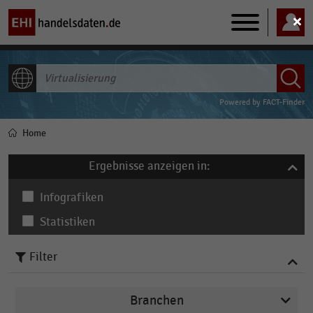
Main
navigation
ALLE INHALTE
Powered by
FACT-Finder
Home
Pfadnavigation
Ergebnisse anzeigen in:
Infografiken
Statistiken
Filter
Branchen