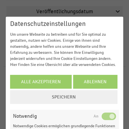
Veröffentlichungsdatum
Deutschsprachiger Einzelhandel
Datenschutzeinstellungen
2019
Drogerien und Drogeriemärkte
Region
2016
Um unsere Webseite zu betreiben und für Sie optimal zu
E-Commerce
gestalten, nutzen wir Cookies. Einige von ihnen sind
2015
FILTER ZURÜCKSETZEN
Einkaufsverhalten
notwendig, andere helfen uns unsere Webseite und Ihre
Deutschland
Erfahrung zu verbessern. Sie können Ihre Einwilligung
2014
Lebensmittelhandel
Österreich
jederzeit widerrufen und Ihre Cookie Einstellungen ändern.
11
Ergebnisse für
Virtualisierung
2013
Hier finden Sie eine Übersicht über alle verwendeten Cookies.
Schweiz
MEHR ANZEIGEN
EINKAUFSVERHALTEN
MEHR ANZEIGEN
|
STATISTIK
D-A-CH-Region
ALLE AKZEPTIEREN
ABLEHNEN
Geplante vs. gekaufte Geschenke zu Weihnachten
im Bereich Medien und Unterhaltungselektronik
COOKIE-
nach Warengruppen (2015)
SPEICHERN
EINSTELLUNGEN
ÄNDERN
MÖBELHANDEL
|
STATISTIK
Top 10 der Portale & Marktplätze im Möbelhandel
Notwendig
nach Bekanntheitsgrad (2014)
Notwendige Cookies ermöglichen grundlegende Funktionen