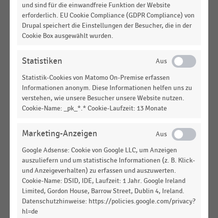
und sind für die einwandfreie Funktion der Website
E-COMMERCE
|
STATISTIK
erforderlich. EU Cookie Compliance (GDPR Compliance) von
Nutzung weiterer Vertriebskanäle durch Online-
Drupal speichert die Einstellungen der Besucher, die in der
Shops in der Schweiz (2019)
Cookie Box ausgewählt wurden.
E-COMMERCE
|
STATISTIK
Nutzung weiterer Vertriebskanäle durch Online-
Statistiken
Shops in Österreich (2012)
Statistik-Cookies von Matomo On-Premise erfassen
Informationen anonym. Diese Informationen helfen uns zu
E-COMMERCE
|
STATISTIK
Nutzung weiterer Vertriebskanäle durch Online-
verstehen, wie unsere Besucher unsere Website nutzen.
Cookie-Name: _pk_*.* Cookie-Laufzeit: 13 Monate
Shops in der Schweiz (2012)
DEUTSCHSPRACHIGER EINZELHANDEL
|
INFOGRAFIK
Marketing-Anzeigen
Entwicklung der Filialzahlen von Tegut seit der
Übernahme durch die Migros: Konsolidierung,
Google Adsense: Cookie von Google LLC, um Anzeigen
Expansion und Ende einer Ära
auszuliefern und um statistische Informationen (z. B. Klick-
und Anzeigeverhalten) zu erfassen und auszuwerten.
SHOPPING-CENTER
|
INFOGRAFIK
Cookie-Name: DSID, IDE, Laufzeit: 1 Jahr. Google Ireland
Shopping-Center-Neueröffnungen (2010-2015)
Limited, Gordon House, Barrow Street, Dublin 4, Ireland.
Datenschutzhinweise: https://policies.google.com/privacy?
hl=de