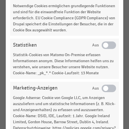
Notwendige Cookies ermöglichen grundlegende Funktionen
GESAMTWIRTSCHAFTLICHE
STATISTIK
und sind für die einwandfreie Funktion der Website
RAHMENBEDINGUNGEN
|
erforderlich. EU Cookie Compliance (GDPR Compliance) von
Verbraucherpreisindex in Österreich nach
Drupal speichert die Einstellungen der Besucher, die in der
Verwendungszwecken (2022-2025)
Cookie Box ausgewählt wurden.
GESAMTWIRTSCHAFTLICHE
STATISTIK
Statistiken
RAHMENBEDINGUNGEN
|
Verbraucherpreisindex in der Schweiz nach
Statistik-Cookies von Matomo On-Premise erfassen
Verwendungszwecken (2021-2025)
Informationen anonym. Diese Informationen helfen uns zu
verstehen, wie unsere Besucher unsere Website nutzen.
GESAMTWIRTSCHAFTLICHE
STATISTIK
Cookie-Name: _pk_*.* Cookie-Laufzeit: 13 Monate
RAHMENBEDINGUNGEN
|
Verbraucherpreisindex in der Schweiz nach
Marketing-Anzeigen
Verwendungszwecken (2022-2025)
Google Adsense: Cookie von Google LLC, um Anzeigen
GESAMTWIRTSCHAFTLICHE
STATISTIK
auszuliefern und um statistische Informationen (z. B. Klick-
RAHMENBEDINGUNGEN
|
und Anzeigeverhalten) zu erfassen und auszuwerten.
Entwicklung des Verbraucherpreisindex in
Cookie-Name: DSID, IDE, Laufzeit: 1 Jahr. Google Ireland
Österreich nach Verwendungszwecken (2018-
Limited, Gordon House, Barrow Street, Dublin 4, Ireland.
2025)
Datenschutzhinweise: https://policies.google.com/privacy?