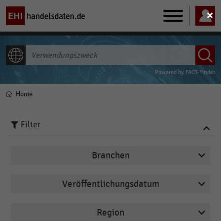
Main
navigation
ALLE INHALTE
Powered by
FACT-Finder
Home
Pfadnavigation
Filter
Branchen
Veröffentlichungsdatum
Deutschsprachiger Einzelhandel
2026
Einkaufsverhalten
Region