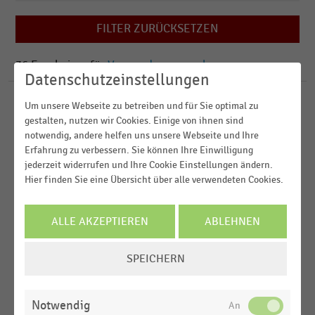
2025
Einkommen, Kaufkraft, Konsum,
Lebensbedingungen
2024
FILTER ZURÜCKSETZEN
Deutschland
Gesamtwirtschaftliche Rahmenbedingungen
2022
Österreich
36
Ergebnisse für
Verwendungszweck
M-Commerce
2021
Datenschutzeinstellungen
Schweiz
Um unsere Webseite zu betreiben und für Sie optimal zu
GESAMTWIRTSCHAFTLICHE
MEHR ANZEIGEN
STATISTIK
D-A-CH-Region
gestalten, nutzen wir Cookies. Einige von ihnen sind
RAHMENBEDINGUNGEN
|
Weltweit
notwendig, andere helfen uns unsere Webseite und Ihre
Verbraucherpreisindex in Deutschland nach
Erfahrung zu verbessern. Sie können Ihre Einwilligung
Verwendungszwecken (2020-2025)
jederzeit widerrufen und Ihre Cookie Einstellungen ändern.
MEHR ANZEIGEN
Hier finden Sie eine Übersicht über alle verwendeten Cookies.
GESAMTWIRTSCHAFTLICHE
STATISTIK
RAHMENBEDINGUNGEN
|
Konsumausgaben der privaten Haushalte nach
ALLE AKZEPTIEREN
ABLEHNEN
Verwendungszweck (2010-2025)
COOKIE-
GESAMTWIRTSCHAFTLICHE
STATISTIK
SPEICHERN
EINSTELLUNGEN
RAHMENBEDINGUNGEN
|
Konsumausgaben privater Haushalte in
ÄNDERN
Deutschland nach Verwendungszwecken (2024-
Notwendig
2025)