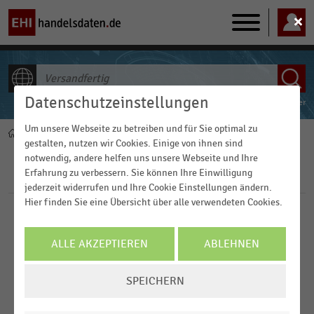
Main
navigation
Datenschutzeinstellungen
ALLE INHALTE
Powered by
FACT-Finder
Um unsere Webseite zu betreiben und für Sie optimal zu
Home
Pfadnavigation
gestalten, nutzen wir Cookies. Einige von ihnen sind
notwendig, andere helfen uns unsere Webseite und Ihre
Erfahrung zu verbessern. Sie können Ihre Einwilligung
Filter
jederzeit widerrufen und Ihre Cookie Einstellungen ändern.
Hier finden Sie eine Übersicht über alle verwendeten Cookies.
Branchen
ALLE AKZEPTIEREN
ABLEHNEN
Veröffentlichungsdatum
E-Commerce
COOKIE-
SPEICHERN
EINSTELLUNGEN
2023
E-Commerce und Versandhandel
FILTER ZURÜCKSETZEN
ÄNDERN