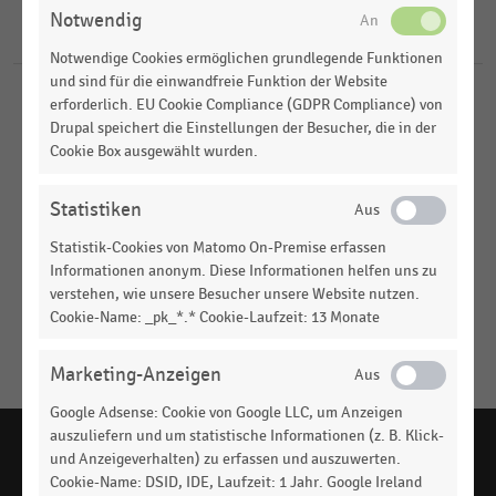
2022
Notwendig
3
Ergebnisse für
Versandfertig
2021
Notwendige Cookies ermöglichen grundlegende Funktionen
und sind für die einwandfreie Funktion der Website
erforderlich. EU Cookie Compliance (GDPR Compliance) von
E-COMMERCE UND VERSANDHANDEL
|
STATISTIK
Drupal speichert die Einstellungen der Besucher, die in der
Bezug von versandfertig verpackter Ware vom
Cookie Box ausgewählt wurden.
Lieferanten im E-Commerce (2023)
E-COMMERCE UND VERSANDHANDEL
|
STATISTIK
Statistiken
Bezug von versandfertig gepackter Ware vom
Statistik-Cookies von Matomo On-Premise erfassen
Lieferanten im E-Commerce (2022)
Informationen anonym. Diese Informationen helfen uns zu
verstehen, wie unsere Besucher unsere Website nutzen.
E-COMMERCE UND VERSANDHANDEL
|
STATISTIK
Bezug von versandfertig gepackter Ware vom
Cookie-Name: _pk_*.* Cookie-Laufzeit: 13 Monate
Lieferanten im E-Commerce (2021)
Marketing-Anzeigen
Keine
MEHR
Ergebnisse
Google Adsense: Cookie von Google LLC, um Anzeigen
ANZEIGEN
gefunden
auszuliefern und um statistische Informationen (z. B. Klick-
für
und Anzeigeverhalten) zu erfassen und auszuwerten.
Cookie-Name: DSID, IDE, Laufzeit: 1 Jahr. Google Ireland
"
Versandfertig
"