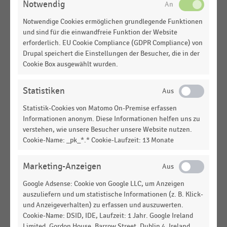
Notwendig
DEUTSCHSPRACHIGER EINZELHANDEL
|
STATISTIK
Notwendige Cookies ermöglichen grundlegende Funktionen
Geplante Präventionsmaßnahmen gegen
und sind für die einwandfreie Funktion der Website
Inventurdifferenzen im deutschen Einzelhandel
erforderlich. EU Cookie Compliance (GDPR Compliance) von
(2026)
Drupal speichert die Einstellungen der Besucher, die in der
Cookie Box ausgewählt wurden.
DEUTSCHSPRACHIGER EINZELHANDEL
|
STATISTIK
Budgetentwicklung der Handelsunternehmen im
deutschen Einzelhandel für Maßnahmen gegen
Statistiken
Inventurdifferenzen (2026)
Statistik-Cookies von Matomo On-Premise erfassen
Informationen anonym. Diese Informationen helfen uns zu
DEUTSCHSPRACHIGER EINZELHANDEL
|
STATISTIK
verstehen, wie unsere Besucher unsere Website nutzen.
Ausgaben der Handelsunternehmen für
Cookie-Name: _pk_*.* Cookie-Laufzeit: 13 Monate
Maßnahmen gegen Inventurdifferenzen im
deutschen Einzelhandel (2014-2025)
Marketing-Anzeigen
DEUTSCHSPRACHIGER EINZELHANDEL
|
STATISTIK
Google Adsense: Cookie von Google LLC, um Anzeigen
Budget der Handelsunternehmen im deutschen
auszuliefern und um statistische Informationen (z. B. Klick-
Einzelhandel für Maßnahmen gegen
und Anzeigeverhalten) zu erfassen und auszuwerten.
Inventurdifferenzen nach Branchen (2026)
Cookie-Name: DSID, IDE, Laufzeit: 1 Jahr. Google Ireland
Limited, Gordon House, Barrow Street, Dublin 4, Ireland.