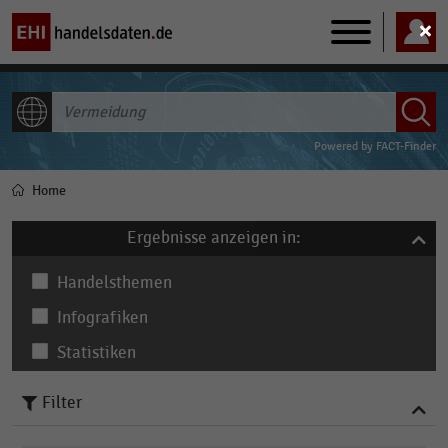
Main
navigation
ALLE INHALTE
Powered by
FACT-Finder
Home
Pfadnavigation
Ergebnisse anzeigen in:
Handelsthemen
Infografiken
Statistiken
Filter