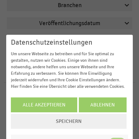
Branchen
Veröffentlichungsdatum
Arbeitsmarkt
2026
Deutschsprachiger Einzelhandel
Region
Datenschutzeinstellungen
2025
E-Commerce
Um unsere Webseite zu betreiben und für Sie optimal zu
2024
FILTER ZURÜCKSETZEN
E-Commerce und Versandhandel
gestalten, nutzen wir Cookies. Einige von ihnen sind
Deutschland
notwendig, andere helfen uns unsere Webseite und Ihre
2023
Elektrofachhandel
Erfahrung zu verbessern. Sie können Ihre Einwilligung
D-A-CH-Region
106
Ergebnisse für
Vermeidung
2022
jederzeit widerrufen und Ihre Cookie Einstellungen ändern.
MEHR ANZEIGEN
Hier finden Sie eine Übersicht über alle verwendeten Cookies.
DEUTSCHSPRACHIGER EINZELHANDEL
MEHR ANZEIGEN
|
STATISTIK
Maßnahmen zur Vermeidung der Fluktuation von
ALLE AKZEPTIEREN
ABLEHNEN
neuen Mitarbeiter:innen (2026)
COOKIE-
DEUTSCHSPRACHIGER EINZELHANDEL
|
STATISTIK
SPEICHERN
EINSTELLUNGEN
Maßnahmen gegen Inventurdifferenzen im
ÄNDERN
deutschen Einzelhandel (2025)