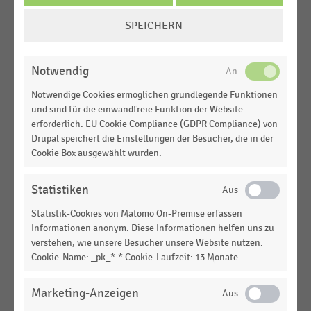
2020
COOKIE-
USA
5
Ergebnisse für
Tropical Smoothie Café
SPEICHERN
EINSTELLUNGEN
ÄNDERN
GASTRONOMIE & CATERING
|
STATISTIK
Notwendig
Top 50 der größten Fast-Food-Ketten in den USA
Notwendige Cookies ermöglichen grundlegende Funktionen
nach Umsatz (2025)
und sind für die einwandfreie Funktion der Website
erforderlich. EU Cookie Compliance (GDPR Compliance) von
GASTRONOMIE & CATERING
|
STATISTIK
Drupal speichert die Einstellungen der Besucher, die in der
Top 50 der größten Fast-Food-Ketten in den USA
Cookie Box ausgewählt wurden.
nach Umsatz (2022)
GASTRONOMIE & CATERING
|
STATISTIK
Statistiken
Top 50 der größten Fast-Food-Ketten in den USA
Statistik-Cookies von Matomo On-Premise erfassen
nach Umsatz (2021)
Informationen anonym. Diese Informationen helfen uns zu
verstehen, wie unsere Besucher unsere Website nutzen.
GASTRONOMIE & CATERING
|
STATISTIK
Top 50 der größten Fast-Food-Ketten in den USA
Cookie-Name: _pk_*.* Cookie-Laufzeit: 13 Monate
nach Umsatz (2020)
Marketing-Anzeigen
GASTRONOMIE & CATERING
|
STATISTIK