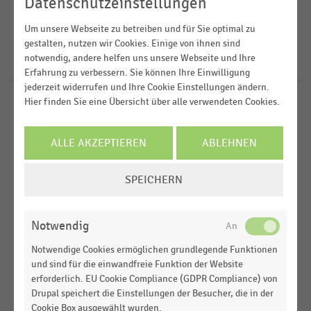
2022
Datenschutzeinstellungen
Lebensmittelhandel
2018
FILTER ZURÜCKSETZEN
Supermärkte
Um unsere Webseite zu betreiben und für Sie optimal zu
Weltweit
gestalten, nutzen wir Cookies. Einige von ihnen sind
2017
notwendig, andere helfen uns unsere Webseite und Ihre
USA
31
Ergebnisse für
Trader Joe
Erfahrung zu verbessern. Sie können Ihre Einwilligung
2016
Nordamerika
jederzeit widerrufen und Ihre Cookie Einstellungen ändern.
Hier finden Sie eine Übersicht über alle verwendeten Cookies.
INTERNATIONALER HANDEL
MEHR ANZEIGEN
|
STATISTIK
Umsatz von Aldi Nord nach Ländern (2010-2024)
ALLE AKZEPTIEREN
ABLEHNEN
INTERNATIONALER HANDEL
|
STATISTIK
COOKIE-
Top 100 der umsatzstärksten Unternehmen im
SPEICHERN
EINSTELLUNGEN
Lebensmittelhandel in Nordamerika (2021)
ÄNDERN
INTERNATIONALER HANDEL
|
STATISTIK
Notwendig
Ranking der kleinformatigen Discounter in den
Notwendige Cookies ermöglichen grundlegende Funktionen
USA nach Umsatz (2014)
und sind für die einwandfreie Funktion der Website
erforderlich. EU Cookie Compliance (GDPR Compliance) von
INTERNATIONALER HANDEL
|
STATISTIK
Drupal speichert die Einstellungen der Besucher, die in der
Ranking der umsatzstärksten Supermarktketten in
Cookie Box ausgewählt wurden.
den USA nach Filialumsatz (2013)