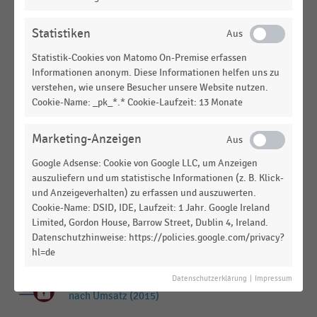
INTERNATIONALER HANDEL
|
STATISTIK
Statistiken
Top 75 Unternehmen im Lebensmittelhandel in
Statistik-Cookies von Matomo On-Premise erfassen
Nordamerika nach Umsatz (2013)
Informationen anonym. Diese Informationen helfen uns zu
verstehen, wie unsere Besucher unsere Website nutzen.
INTERNATIONALER HANDEL
|
STATISTIK
Cookie-Name: _pk_*.* Cookie-Laufzeit: 13 Monate
Top 25 Unternehmen im Lebensmittelhandel in
Nordamerika nach Umsatz (2015)
Marketing-Anzeigen
INTERNATIONALER HANDEL
|
STATISTIK
Umsatz der führenden Unternehmen im
Google Adsense: Cookie von Google LLC, um Anzeigen
Lebensmittelhandel in Nordamerika (2011)
auszuliefern und um statistische Informationen (z. B. Klick-
und Anzeigeverhalten) zu erfassen und auszuwerten.
INTERNATIONALER HANDEL
|
STATISTIK
Cookie-Name: DSID, IDE, Laufzeit: 1 Jahr. Google Ireland
Umsatz der größten Supermarktketten in den USA
Limited, Gordon House, Barrow Street, Dublin 4, Ireland.
(2012-2013)
Datenschutzhinweise: https://policies.google.com/privacy?
hl=de
INTERNATIONALER HANDEL
|
STATISTIK
Datenschutzerklärung
|
Impressum
Ranking der größten Supermarktketten in den USA
nach Umsatz (2015)