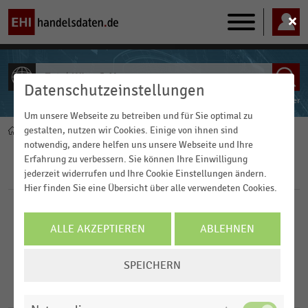
Main
navigation
Datenschutzeinstellungen
ALLE INHALTE
Powered by
FACT-Finder
Um unsere Webseite zu betreiben und für Sie optimal zu
gestalten, nutzen wir Cookies. Einige von ihnen sind
Home
Pfadnavigation
notwendig, andere helfen uns unsere Webseite und Ihre
Erfahrung zu verbessern. Sie können Ihre Einwilligung
Filter
jederzeit widerrufen und Ihre Cookie Einstellungen ändern.
Hier finden Sie eine Übersicht über alle verwendeten Cookies.
Veröffentlichungsdatum
ALLE AKZEPTIEREN
ABLEHNEN
2023
FILTER ZURÜCKSETZEN
COOKIE-
SPEICHERN
2022
EINSTELLUNGEN
ÄNDERN
3
Ergebnisse für
Total Wine & More
2021