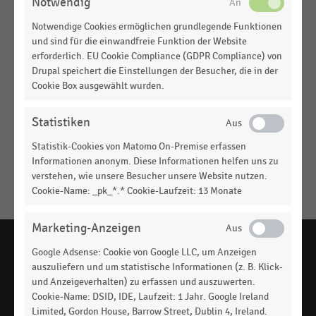
Notwendig
Notwendige Cookies ermöglichen grundlegende Funktionen
INTERNATIONALER HANDEL
|
STATISTIK
und sind für die einwandfreie Funktion der Website
Top 100 der größten Einzelhandelsunternehmen in
erforderlich. EU Cookie Compliance (GDPR Compliance) von
den USA nach Umsatz (2022)
Drupal speichert die Einstellungen der Besucher, die in der
Cookie Box ausgewählt wurden.
INTERNATIONALER HANDEL
|
STATISTIK
Top 100 der größten Einzelhandelsunternehmen in
den USA nach Umsatz (2021)
Statistiken
INTERNATIONALER HANDEL
|
STATISTIK
Statistik-Cookies von Matomo On-Premise erfassen
Top 100 der größten Einzelhandelsunternehmen in
Informationen anonym. Diese Informationen helfen uns zu
den USA nach Umsatz (2020)
verstehen, wie unsere Besucher unsere Website nutzen.
Cookie-Name: _pk_*.* Cookie-Laufzeit: 13 Monate
Keine
MEHR
Ergebnisse
Marketing-Anzeigen
ANZEIGEN
gefunden
für
Google Adsense: Cookie von Google LLC, um Anzeigen
auszuliefern und um statistische Informationen (z. B. Klick-
"
Total
und Anzeigeverhalten) zu erfassen und auszuwerten.
Wine
handelsdaten.de, das Statistikportal zum Handel,
Cookie-Name: DSID, IDE, Laufzeit: 1 Jahr. Google Ireland
ist ein Angebot des EHI Retail Institute -
www.ehi.org
&
Limited, Gordon House, Barrow Street, Dublin 4, Ireland.