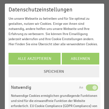
2025
Getränkemärkte
Datenschutzeinstellungen
2023
FILTER ZURÜCKSETZEN
Großhandel
Deutschland
2021
Um unsere Webseite zu betreiben und für Sie optimal zu
Internationaler Handel
Schweiz
19
Ergebnisse für
Tochtergesellschaften
gestalten, nutzen wir Cookies. Einige von ihnen sind
2019
notwendig, andere helfen uns unsere Webseite und Ihre
D-A-CH-Region
MEHR ANZEIGEN
Erfahrung zu verbessern. Sie können Ihre Einwilligung
CASH & CARRY
MEHR ANZEIGEN
|
STATISTIK
Weltweit
jederzeit widerrufen und Ihre Cookie Einstellungen ändern.
Umsatz der Cash- & Carry-Tochtergesellschaft
Hier finden Sie eine Übersicht über alle verwendeten Cookies.
Union SB Großmarkt der Edeka Südwest (2015-
2025)
ALLE AKZEPTIEREN
ABLEHNEN
LEBENSMITTELHANDEL
|
STATISTIK
COOKIE-
Umsatz der Coop Schweiz nach
SPEICHERN
Unternehmensbereichen (2014-2025)
EINSTELLUNGEN
ÄNDERN
LEBENSMITTELHANDEL
|
STATISTIK
Notwendig
Anzahl der Verkaufsstellen der
Tochtergesellschaften der Coop Schweiz 2024 vs.
Notwendige Cookies ermöglichen grundlegende Funktionen
2014)
und sind für die einwandfreie Funktion der Website
erforderlich. EU Cookie Compliance (GDPR Compliance) von