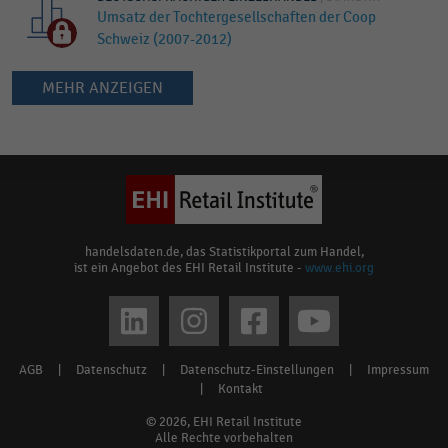
Umsatz der Tochtergesellschaften der Coop
Schweiz (2007-2012)
MEHR ANZEIGEN
Keine
Ergebnisse
gefunden
für
"
Tochtergesellschaften
"
Bitte
handelsdaten.de, das Statistikportal zum Handel,
ist ein Angebot des EHI Retail Institute -
www.ehi.org
überprüfen
Sie
Social
die
media
Rechtschreibung
AGB
|
Datenschutz
|
Datenschutz-Einstellungen
|
Impressum
Footer
oder
links
|
Kontakt
verwenden
menu
© 2026, EHI Retail Institute
Sie
Alle Rechte vorbehalten