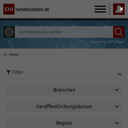
Main
navigation
ALLE INHALTE
Powered by
FACT-Finder
Home
Pfadnavigation
Filter
Branchen
Veröffentlichungsdatum
Cash & Carry
2026
Deutschsprachiger Einzelhandel
Region