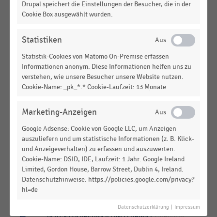
INTERNATIONALER HANDEL
|
STATISTIK
Drupal speichert die Einstellungen der Besucher, die in der
Umsatz der Teilkonzerne Beiersdorf und Tchibo
Cookie Box ausgewählt wurden.
(Maxingvest-Konzern) (2010-2024)
Statistiken
LEBENSMITTELHANDEL
|
STATISTIK
Anzahl der Verkaufsstellen der
Statistik-Cookies von Matomo On-Premise erfassen
Tochtergesellschaften der Coop Schweiz (2014-
Informationen anonym. Diese Informationen helfen uns zu
2022)
verstehen, wie unsere Besucher unsere Website nutzen.
Cookie-Name: _pk_*.* Cookie-Laufzeit: 13 Monate
LEBENSMITTELHANDEL
|
STATISTIK
Umsatz der Coop Schweiz im Einzelhandel nach
Marketing-Anzeigen
Unternehmensbereichen (2019-2022)
Google Adsense: Cookie von Google LLC, um Anzeigen
LEBENSMITTELHANDEL
|
STATISTIK
auszuliefern und um statistische Informationen (z. B. Klick-
Umsatz der Bauerngut Fleisch- und Wurstwaren
und Anzeigeverhalten) zu erfassen und auszuwerten.
(2010-2020)
Cookie-Name: DSID, IDE, Laufzeit: 1 Jahr. Google Ireland
Limited, Gordon House, Barrow Street, Dublin 4, Ireland.
DEUTSCHSPRACHIGER EINZELHANDEL
|
STATISTIK
Datenschutzhinweise: https://policies.google.com/privacy?
New Work in ausgelagerten Bereichen der
hl=de
Handelsunternehmen (2021)
Datenschutzerklärung
|
Impressum
DEUTSCHSPRACHIGER EINZELHANDEL
|
STATISTIK